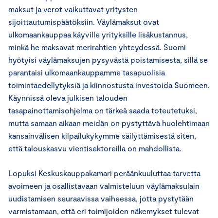
maksut ja verot vaikuttavat yritysten
sijoittautumispäätöksiin. Väylämaksut ovat
ulkomaankauppaa käyville yrityksille lisäkustannus,
minkä he maksavat merirahtien yhteydessä. Suomi
hyötyisi väylämaksujen pysyvästä poistamisesta, sillä se
parantaisi ulkomaankauppamme tasapuolisia
toimintaedellytyksiä ja kiinnostusta investoida Suomeen.
Käynnissä oleva julkisen talouden
tasapainottamisohjelma on tärkeä saada toteutetuksi,
mutta samaan aikaan meidän on pystyttävä huolehtimaan
kansainvälisen kilpailukykymme säilyttämisestä siten,
että talouskasvu vientisektoreilla on mahdollista.
Lopuksi Keskuskauppakamari peräänkuuluttaa tarvetta
avoimeen ja osallistavaan valmisteluun väylämaksulain
uudistamisen seuraavissa vaiheessa, jotta pystytään
varmistamaan, että eri toimijoiden näkemykset tulevat