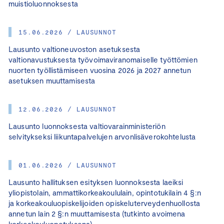
muistioluonnoksesta
15.06.2026 / LAUSUNNOT
Lausunto valtioneuvoston asetuksesta
valtionavustuksesta työvoimaviranomaiselle työttömien
nuorten työllistämiseen vuosina 2026 ja 2027 annetun
asetuksen muuttamisesta
12.06.2026 / LAUSUNNOT
Lausunto luonnoksesta valtiovarainministeriön
selvitykseksi liikuntapalvelujen arvonlisäverokohtelusta
01.06.2026 / LAUSUNNOT
Lausunto hallituksen esityksen luonnoksesta laeiksi
yliopistolain, ammattikorkeakoululain, opintotukilain 4 §:n
ja korkeakouluopiskelijoiden opiskeluterveydenhuollosta
annetun lain 2 §:n muuttamisesta (tutkinto avoimena
korkeakouluopetuksena)