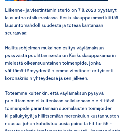
Liikenne- ja viestintäministeriö on 7.8.2023 pyytänyt
lausuntoa otsikkoasiassa. Keskuskauppakamari kiittää
lausuntomahdollisuudesta ja toteaa kantanaan
seuraavaa:
Hallitusohjelman mukainen esitys väylämaksun
pysyvästä puolittamisesta on Keskuskauppakamarin
mielestä oikeansuuntainen toimenpide, jonka
välttämättömyydestä olemme viestineet erityisesti
koronakriisin yhteydessä ja sen jälkeen.
Toteamme kuitenkin, että väylämaksun pysyvä
puolittaminen ei kuitenkaan sellaisenaan ole riittävä
toimenpide parantamaan suomalaisten toimijoiden
kilpailukykyä ja hillitsemään merenkulun kustannusten
nousua, johon kohdistuu uusia paineita Fit for 55 -
ilmastopaketin implementoinnin myötä. Ilmastopaketin