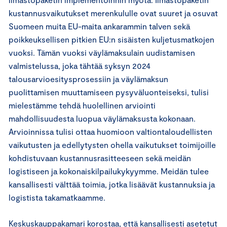
kustannusvaikutukset merenkululle ovat suuret ja osuvat
Suomeen muita EU-maita ankarammin talven sekä
poikkeuksellisen pitkien EU:n sisäisten kuljetusmatkojen
vuoksi. Tämän vuoksi väylämaksulain uudistamisen
valmistelussa, joka tähtää syksyn 2024
talousarvioesitysprosessiin ja väylämaksun
puolittamisen muuttamiseen pysyväluonteiseksi, tulisi
mielestämme tehdä huolellinen arviointi
mahdollisuudesta luopua väylämaksusta kokonaan.
Arvioinnissa tulisi ottaa huomioon valtiontaloudellisten
vaikutusten ja edellytysten ohella vaikutukset toimijoille
kohdistuvaan kustannusrasitteeseen sekä meidän
logistiseen ja kokonaiskilpailukykyymme. Meidän tulee
kansallisesti välttää toimia, jotka lisäävät kustannuksia ja
logistista takamatkaamme.
Keskuskauppakamari korostaa, että kansallisesti asetetut