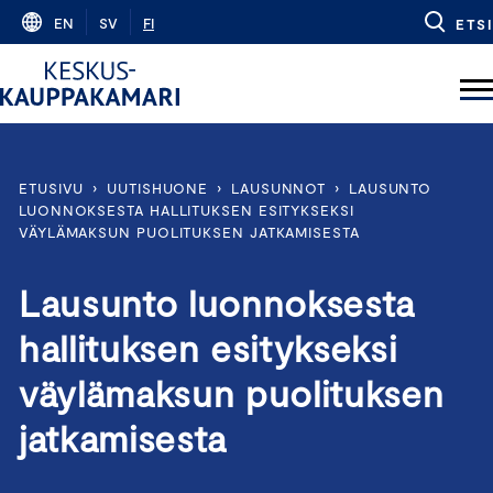
Skip
EN
SV
FI
ETSI
to
content
ETUSIVU
›
UUTISHUONE
›
LAUSUNNOT
›
LAUSUNTO
LUONNOKSESTA HALLITUKSEN ESITYKSEKSI
VÄYLÄMAKSUN PUOLITUKSEN JATKAMISESTA
Lausunto luonnoksesta
hallituksen esitykseksi
väylämaksun puolituksen
jatkamisesta