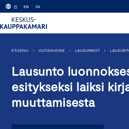
Skip
FI
EN
SV
to
content
ETUSIVU
›
UUTISHUONE
›
LAUSUNNOT
›
LAUSUNTO
Lausunto luonnokses
esitykseksi laiksi kir
muuttamisesta