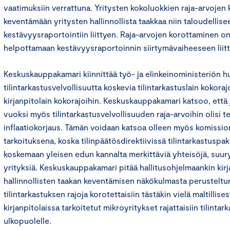
vaatimuksiin verrattuna. Yritysten kokoluokkien raja-arvoje
keventämään yritysten hallinnollista taakkaa niin taloudellise
kestävyysraportointiin liittyen. Raja-arvojen korottaminen 
helpottamaan kestävyysraportoinnin siirtymävaiheeseen liitt
Keskuskauppakamari kiinnittää työ- ja elinkeinoministeriön h
tilintarkastusvelvollisuutta koskevia tilintarkastuslain kokoraj
kirjanpitolain kokorajoihin. Keskuskauppakamari katsoo, et
vuoksi myös tilintarkastusvelvollisuuden raja-arvoihin olisi 
inflaatiokorjaus. Tämän voidaan katsoa olleen myös komission
tarkoituksena, koska tilinpäätösdirektiivissä tilintarkastuspa
koskemaan yleisen edun kannalta merkittäviä yhteisöjä, suury
yrityksiä. Keskuskauppakamari pitää hallitusohjelmaankin kirj
hallinnollisten taakan keventämisen näkökulmasta perusteltun
tilintarkastuksen rajoja korotettaisiin tästäkin vielä maltillisest
kirjanpitolaissa tarkoitetut mikroyritykset rajattaisiin tilinta
ulkopuolelle.