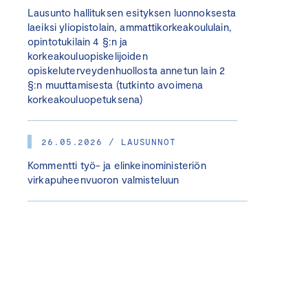
Lausunto hallituksen esityksen luonnoksesta
laeiksi yliopistolain, ammattikorkeakoululain,
opintotukilain 4 §:n ja
korkeakouluopiskelijoiden
opiskeluterveydenhuollosta annetun lain 2
§:n muuttamisesta (tutkinto avoimena
korkeakouluopetuksena)
26.05.2026 / LAUSUNNOT
Kommentti työ- ja elinkeinoministeriön
virkapuheenvuoron valmisteluun