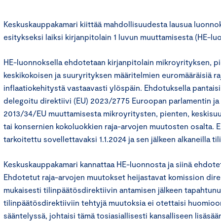
Keskuskauppakamari kiittää mahdollisuudesta lausua luonnok
esitykseksi laiksi kirjanpitolain 1 luvun muuttamisesta (HE-lu
HE-luonnoksella ehdotetaan kirjanpitolain mikroyrityksen, p
keskikokoisen ja suuryrityksen määritelmien euromääräisiä raj
inflaatiokehitystä vastaavasti ylöspäin. Ehdotuksella pantai
delegoitu direktiivi (EU) 2023/2775 Euroopan parlamentin ja
2013/34/EU muuttamisesta mikroyritysten, pienten, keskisuur
tai konsernien kokoluokkien raja-arvojen muutosten osalta.
tarkoitettu sovellettavaksi 1.1.2024 ja sen jälkeen alkaneilla tili
Keskuskauppakamari kannattaa HE-luonnosta ja siinä ehdotet
Ehdotetut raja-arvojen muutokset heijastavat komission direk
mukaisesti tilinpäätösdirektiivin antamisen jälkeen tapahtunut
tilinpäätösdirektiiviin tehtyjä muutoksia ei otettaisi huomioo
sääntelyssä, johtaisi tämä tosiasiallisesti kansalliseen lisäsää