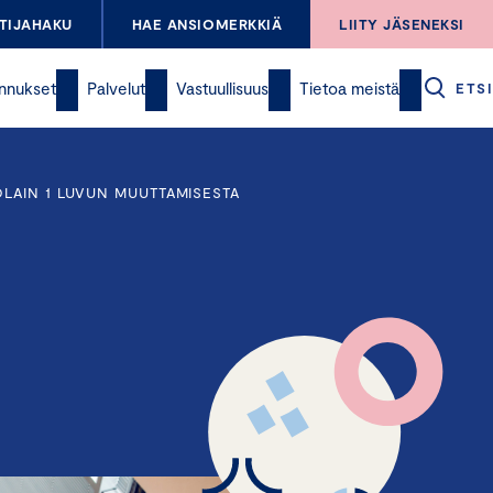
TIJAHAKU
HAE ANSIOMERKKIÄ
LIITY JÄSENEKSI
nnukset
Palvelut
Vastuullisuus
Tietoa meistä
ETSI
OLAIN 1 LUVUN MUUTTAMISESTA