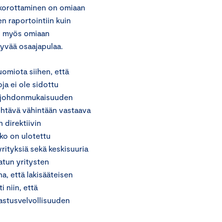
n korottaminen on omiaan
en raportointiin kuin
on myös omiaan
yvää osaajapulaa.
uomiota siihen, että
oja ei ole sidottu
tä johdonmukaisuuden
tehtävä vähintään vastaava
 direktiivin
kko on ulotettu
rityksiä sekä keskisuuria
atun yritysten
a, että lakisääteisen
i niin, että
rkastusvelvollisuuden