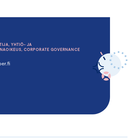
IJA, YHTIÖ- JA
INAOIKEUS, CORPORATE GOVERNANCE
er.fi