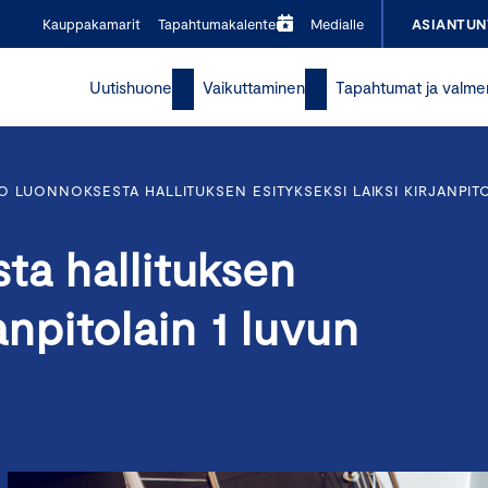
Kauppakamarit
Tapahtumakalenteri
Medialle
ASIANTUN
Uutishuone
Vaikuttaminen
Tapahtumat ja valme
 LUONNOKSESTA HALLITUKSEN ESITYKSEKSI LAIKSI KIRJANPIT
ta hallituksen
janpitolain 1 luvun