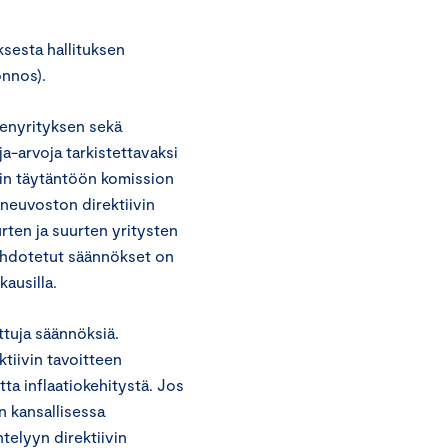
sesta hallituksen
onnos).
ienyrityksen sekä
a-arvoja tarkistettavaksi
siin täytäntöön komission
 neuvoston direktiivin
ten ja suurten yritysten
 Ehdotetut säännökset on
kausilla.
tuja säännöksiä.
tiivin tavoitteen
ta inflaatiokehitystä. Jos
n kansallisessa
ntelyyn direktiivin