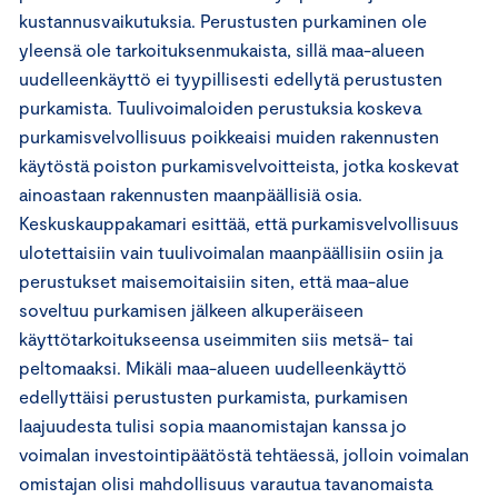
kustannusvaikutuksia. Perustusten purkaminen ole
yleensä ole tarkoituksenmukaista, sillä maa-alueen
uudelleenkäyttö ei tyypillisesti edellytä perustusten
purkamista. Tuulivoimaloiden perustuksia koskeva
purkamisvelvollisuus poikkeaisi muiden rakennusten
käytöstä poiston purkamisvelvoitteista, jotka koskevat
ainoastaan rakennusten maanpäällisiä osia.
Keskuskauppakamari esittää, että purkamisvelvollisuus
ulotettaisiin vain tuulivoimalan maanpäällisiin osiin ja
perustukset maisemoitaisiin siten, että maa-alue
soveltuu purkamisen jälkeen alkuperäiseen
käyttötarkoitukseensa useimmiten siis metsä- tai
peltomaaksi. Mikäli maa-alueen uudelleenkäyttö
edellyttäisi perustusten purkamista, purkamisen
laajuudesta tulisi sopia maanomistajan kanssa jo
voimalan investointipäätöstä tehtäessä, jolloin voimalan
omistajan olisi mahdollisuus varautua tavanomaista