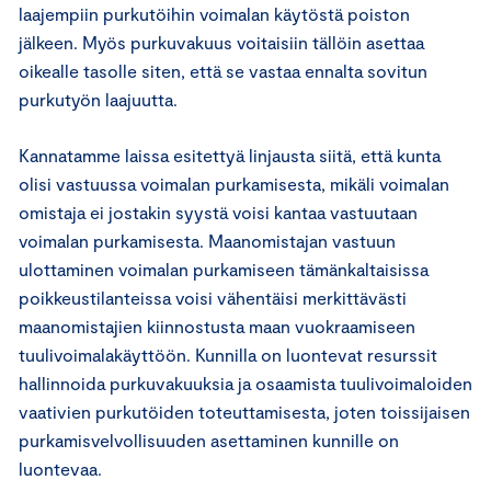
laajempiin purkutöihin voimalan käytöstä poiston
jälkeen. Myös purkuvakuus voitaisiin tällöin asettaa
oikealle tasolle siten, että se vastaa ennalta sovitun
purkutyön laajuutta.
Kannatamme laissa esitettyä linjausta siitä, että kunta
olisi vastuussa voimalan purkamisesta, mikäli voimalan
omistaja ei jostakin syystä voisi kantaa vastuutaan
voimalan purkamisesta. Maanomistajan vastuun
ulottaminen voimalan purkamiseen tämänkaltaisissa
poikkeustilanteissa voisi vähentäisi merkittävästi
maanomistajien kiinnostusta maan vuokraamiseen
tuulivoimalakäyttöön. Kunnilla on luontevat resurssit
hallinnoida purkuvakuuksia ja osaamista tuulivoimaloiden
vaativien purkutöiden toteuttamisesta, joten toissijaisen
purkamisvelvollisuuden asettaminen kunnille on
luontevaa.