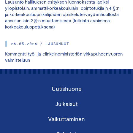
Lausunto hallituksen esityksen luonnoksesta laeiksi
yliopistolain, ammattikorkeakoululain, opintotukilain 4 §:n
ja korkeakouluopiskelijoiden opiskeluterveydenhuollosta
annetun lain 2 §:n muuttamisesta (tutkinto avoimena
korkeakouluopetuksena)
26.05.2026 / LAUSUNNOT
Kommentti työ- ja elinkeinoministeriön virkapuheenvuoron
valmisteluun
Uutishuone
Julkaisut
Vaikuttaminen