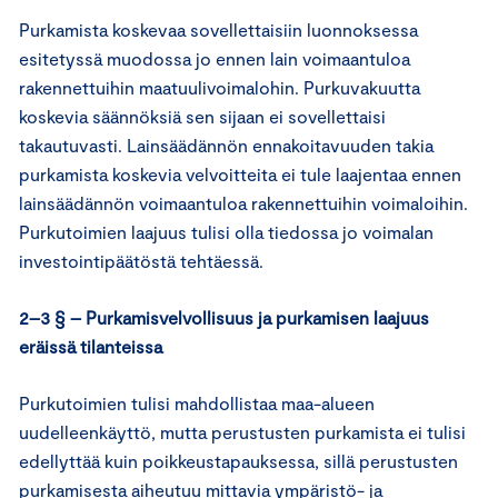
Purkamista koskevaa sovellettaisiin luonnoksessa
esitetyssä muodossa jo ennen lain voimaantuloa
rakennettuihin maatuulivoimalohin. Purkuvakuutta
koskevia säännöksiä sen sijaan ei sovellettaisi
takautuvasti. Lainsäädännön ennakoitavuuden takia
purkamista koskevia velvoitteita ei tule laajentaa ennen
lainsäädännön voimaantuloa rakennettuihin voimaloihin.
Purkutoimien laajuus tulisi olla tiedossa jo voimalan
investointipäätöstä tehtäessä.
2–3 § – Purkamisvelvollisuus ja purkamisen laajuus
eräissä tilanteissa
Purkutoimien tulisi mahdollistaa maa-alueen
uudelleenkäyttö, mutta perustusten purkamista ei tulisi
edellyttää kuin poikkeustapauksessa, sillä perustusten
purkamisesta aiheutuu mittavia ympäristö- ja