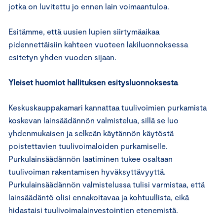
jotka on luvitettu jo ennen lain voimaantuloa.
Esitämme, että uusien lupien siirtymäaikaa
pidennettäisiin kahteen vuoteen lakiluonnoksessa
esitetyn yhden vuoden sijaan.
Yleiset huomiot hallituksen esitysluonnoksesta
Keskuskauppakamari kannattaa tuulivoimien purkamista
koskevan lainsäädännön valmistelua, sillä se luo
yhdenmukaisen ja selkeän käytännön käytöstä
poistettavien tuulivoimaloiden purkamiselle.
Purkulainsäädännön laatiminen tukee osaltaan
tuulivoiman rakentamisen hyväksyttävyyttä.
Purkulainsäädännön valmistelussa tulisi varmistaa, että
lainsäädäntö olisi ennakoitavaa ja kohtuullista, eikä
hidastaisi tuulivoimalainvestointien etenemistä.