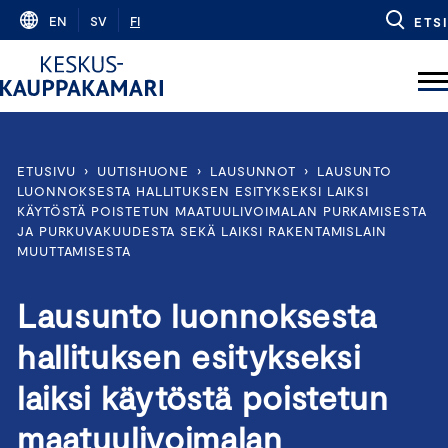
Skip
EN
SV
FI
ETSI
to
content
ETUSIVU
›
UUTISHUONE
›
LAUSUNNOT
›
LAUSUNTO
LUONNOKSESTA HALLITUKSEN ESITYKSEKSI LAIKSI
KÄYTÖSTÄ POISTETUN MAATUULIVOIMALAN PURKAMISESTA
JA PURKUVAKUUDESTA SEKÄ LAIKSI RAKENTAMISLAIN
MUUTTAMISESTA
Lausunto luonnoksesta
hallituksen esitykseksi
laiksi käytöstä poistetun
maatuulivoimalan