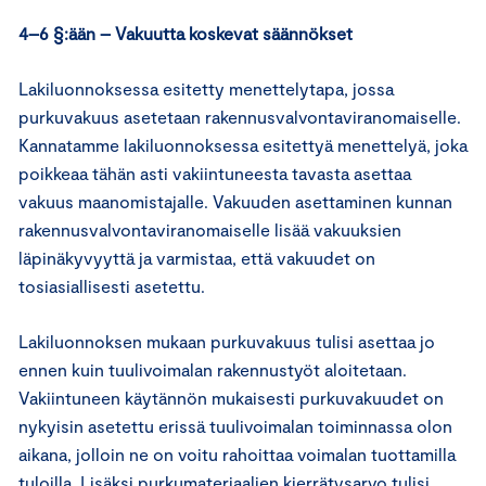
4–6 §:ään – Vakuutta koskevat säännökset
Lakiluonnoksessa esitetty menettelytapa, jossa
purkuvakuus asetetaan rakennusvalvontaviranomaiselle.
Kannatamme lakiluonnoksessa esitettyä menettelyä, joka
poikkeaa tähän asti vakiintuneesta tavasta asettaa
vakuus maanomistajalle. Vakuuden asettaminen kunnan
rakennusvalvontaviranomaiselle lisää vakuuksien
läpinäkyvyyttä ja varmistaa, että vakuudet on
tosiasiallisesti asetettu.
Lakiluonnoksen mukaan purkuvakuus tulisi asettaa jo
ennen kuin tuulivoimalan rakennustyöt aloitetaan.
Vakiintuneen käytännön mukaisesti purkuvakuudet on
nykyisin asetettu erissä tuulivoimalan toiminnassa olon
aikana, jolloin ne on voitu rahoittaa voimalan tuottamilla
tuloilla. Lisäksi purkumateriaalien kierrätysarvo tulisi