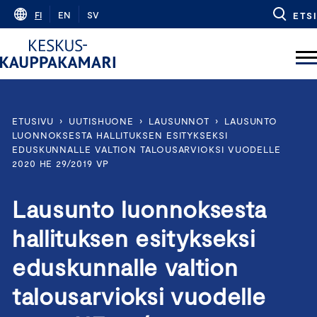
Skip
FI
EN
SV
ETSI
to
content
ETUSIVU
›
UUTISHUONE
›
LAUSUNNOT
›
LAUSUNTO
LUONNOKSESTA HALLITUKSEN ESITYKSEKSI
EDUSKUNNALLE VALTION TALOUSARVIOKSI VUODELLE
2020 HE 29/2019 VP
Lausunto luonnoksesta
hallituksen esitykseksi
eduskunnalle valtion
talousarvioksi vuodelle