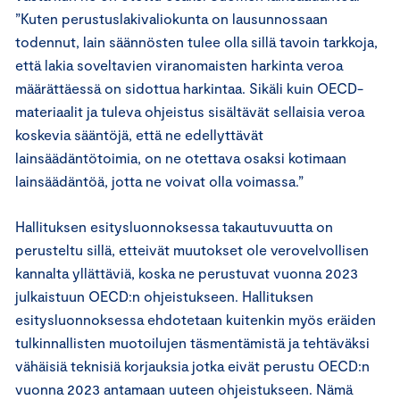
”Kuten perustuslakivaliokunta on lausunnossaan
todennut, lain säännösten tulee olla sillä tavoin tarkkoja,
että lakia soveltavien viranomaisten harkinta veroa
määrättäessä on sidottua harkintaa. Sikäli kuin OECD-
materiaalit ja tuleva ohjeistus sisältävät sellaisia veroa
koskevia sääntöjä, että ne edellyttävät
lainsäädäntötoimia, on ne otettava osaksi kotimaan
lainsäädäntöä, jotta ne voivat olla voimassa.”
Hallituksen esitysluonnoksessa takautuvuutta on
perusteltu sillä, etteivät muutokset ole verovelvollisen
kannalta yllättäviä, koska ne perustuvat vuonna 2023
julkaistuun OECD:n ohjeistukseen. Hallituksen
esitysluonnoksessa ehdotetaan kuitenkin myös eräiden
tulkinnallisten muotoilujen täsmentämistä ja tehtäväksi
vähäisiä teknisiä korjauksia jotka eivät perustu OECD:n
vuonna 2023 antamaan uuteen ohjeistukseen. Nämä