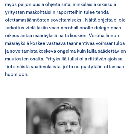
myös paljon uusia ohjeita siitä, minkälaisia oikaisuja
yritysten maakohtaisiin raportteihin tulee tehdä
olettamasäännösten soveltamiseksi. Näitä ohjeita ei ole
tarkoitus vielä lakiin vaan Verohallinnolle delegoidaan
oikeus antaa määräyksiä näitä koskien. Verohallinnon
määräyksiä koskee vastaava taannehtivaa voimaantuloa
ja soveltamista koskeva ongelma kuin lailla säädettävien
muutosten osalta. Yrityksillä tulisi olla riittävän ajoissa
tieto näistä vaatimuksista, jotta ne pystytään ottamaan
huomioon.