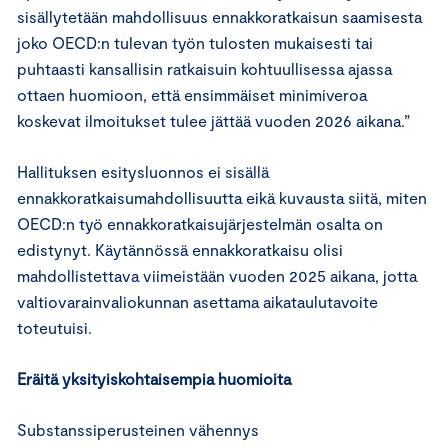
sisällytetään mahdollisuus ennakkoratkaisun saamisesta
joko OECD:n tulevan työn tulosten mukaisesti tai
puhtaasti kansallisin ratkaisuin kohtuullisessa ajassa
ottaen huomioon, että ensimmäiset minimiveroa
koskevat ilmoitukset tulee jättää vuoden 2026 aikana.”
Hallituksen esitysluonnos ei sisällä
ennakkoratkaisumahdollisuutta eikä kuvausta siitä, miten
OECD:n työ ennakkoratkaisujärjestelmän osalta on
edistynyt. Käytännössä ennakkoratkaisu olisi
mahdollistettava viimeistään vuoden 2025 aikana, jotta
valtiovarainvaliokunnan asettama aikataulutavoite
toteutuisi.
Eräitä yksityiskohtaisempia huomioita
Substanssiperusteinen vähennys