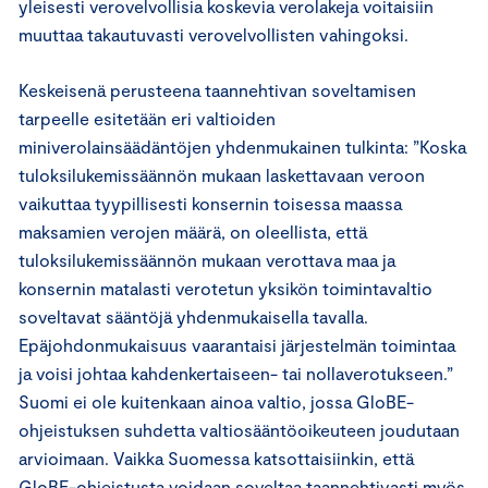
yleisesti verovelvollisia koskevia verolakeja voitaisiin
muuttaa takautuvasti verovelvollisten vahingoksi.
Keskeisenä perusteena taannehtivan soveltamisen
tarpeelle esitetään eri valtioiden
miniverolainsäädäntöjen yhdenmukainen tulkinta: ”Koska
tuloksilukemissäännön mukaan laskettavaan veroon
vaikuttaa tyypillisesti konsernin toisessa maassa
maksamien verojen määrä, on oleellista, että
tuloksilukemissäännön mukaan verottava maa ja
konsernin matalasti verotetun yksikön toimintavaltio
soveltavat sääntöjä yhdenmukaisella tavalla.
Epäjohdonmukaisuus vaarantaisi järjestelmän toimintaa
ja voisi johtaa kahdenkertaiseen- tai nollaverotukseen.”
Suomi ei ole kuitenkaan ainoa valtio, jossa GloBE-
ohjeistuksen suhdetta valtiosääntöoikeuteen joudutaan
arvioimaan. Vaikka Suomessa katsottaisiinkin, että
GloBE-ohjeistusta voidaan soveltaa taannehtivasti myös