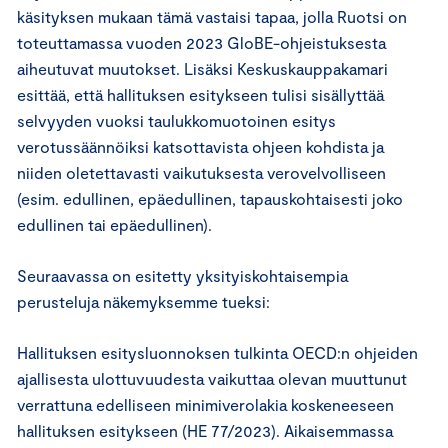
käsityksen mukaan tämä vastaisi tapaa, jolla Ruotsi on
toteuttamassa vuoden 2023 GloBE-ohjeistuksesta
aiheutuvat muutokset. Lisäksi Keskuskauppakamari
esittää, että hallituksen esitykseen tulisi sisällyttää
selvyyden vuoksi taulukkomuotoinen esitys
verotussäännöiksi katsottavista ohjeen kohdista ja
niiden oletettavasti vaikutuksesta verovelvolliseen
(esim. edullinen, epäedullinen, tapauskohtaisesti joko
edullinen tai epäedullinen).
Seuraavassa on esitetty yksityiskohtaisempia
perusteluja näkemyksemme tueksi:
Hallituksen esitysluonnoksen tulkinta OECD:n ohjeiden
ajallisesta ulottuvuudesta vaikuttaa olevan muuttunut
verrattuna edelliseen minimiverolakia koskeneeseen
hallituksen esitykseen (HE 77/2023). Aikaisemmassa