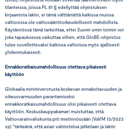
tilanteissa, joissa PL 81 § edellyttää ohjeistuksen
kirjaamista lakiin, ei tämä välttämättä kaikissa muissa
valtioisssa ole valtiosääntöoikeudellisesti mahdollista.
Käytännössä tämä tarkoittaa, ettei Suomi omin toimin voi
joka tapauksessa vaikuttaa siihen, että GloBE-ohjeistus
tulee sovellettevaksi kaikissa valtioissa myös ajallisesti
yhdenmukaisesti.
Ennakkoratkaisumahdollisuus otettava pikaisesti
käyttöön
Globaalia minimiverotusta koskevan ennakoitavuuden ja
oikeusvarmuuden parantamiseksi
ennakkoratkaisumahdollisuus olisi pikaisesti otettava
käyttöön. Keskuskauppakamari muistuttaa, että
Valtiovarainvaliokunta piti mietinnössään (VaVM 13/2023
vp) ”tärkeänä, että asian valmistelua jatketaan ja lakiin