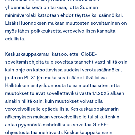
yhdenmukaisesti on tärkeää, jotta Suomen
minimiverolaki katsotaan ehdot täyttäviksi säännöiksi.
Lisäksi luonnoksen mukaan muutosten soveltaminen on
myös lähes poikkeuksetta verovelvollisen kannalta
edullista.
Keskuskauppakamari katsoo, ettei GloBE-
soveltamisohjeita tule soveltaa taannehtivasti niiltä osin
kuin ohje on katsottavissa uudeksi verotussäännöksi,
josta on PL 81 §:n mukaisesti säädettävä laissa.
Hallituksen esitysluonnosta tulisi muuttaa siten, että
muutokset tulevat sovellettaviksi vasta 1.1.2025 alkaen
ainakin niiltä osin, kuin muutokset voivat olla
verovelvolliselle epäedullisia. Keskuskauppakamarin
näkemyksen mukaan verovelvolliselle tulisi kuitenkin
antaa pyynnöstä mahdollisuus soveltaa GloBE-
ohjeistusta taannehtivasti. Keskuskauppakamarin