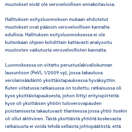
muutokset eivät ole verovelvollisen ennakoitavissa.
Hallituksen esitysluonnoksen mukaan ehdotetut
muutokset ovat pääosin verovelvollisen kannalta
edullisia. Hallituksen esitysluonnoksessa ei ole
kuitenkaan ohjeen kohdittain kattavasti analysoitu
muutosten vaikutusta verovelvollisten kannalta.
Luonnoksessa on viitattu perustuslakivaliokunnan
lausuntoon (PeVL 1/2009 vp), jossa takautuva
verolainsäädäntö yksittäistapauksessa hyväksyttiin.
Kuten viitatussa ratkaisussa on todettu, ratkaisussa oli
kyse yksittäistapauksesta, johon liittyi erityispiirteitä:
kyse oli yksittäisen yhtiön tuloverovapauden
poistamisesta takautuvasti tilanteessa jossa yhtiö itsekin
oli ollut aktiivinen. Tästä yksittäistä yhtiötä koskevasta
ratkaisusta ei voida tehdä sellaista johtopäätöstä, että