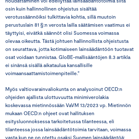
noudattaminen voi edellyttää lainsäädäntötoimia siltä
osin kuin hallinnollinen ohjeistus sisältää
verotussäännöiksi tulkittavia kohtia, sillä muutoin
perustuslain 81 §:n verosta lailla säätämisen vaatimus ei
täyttyisi, eivätkä säännöt olisi Suomessa voimassa
olevaa oikeutta. Tästä johtuen hallinnollista ohjeistusta
on seurattava, jotta kotimaiseen lainsäädäntöön tuotavat
osat voidaan tunnistaa. GloBE-mallisääntöjen 8.3 artikla
ei sinänsä sisällä aikataulua kansallisille
voimaansaattamistoimenpiteille.”
Myös valtiovarainvaliokunta on analysoinut OECD:n
ohjeiden ajallista ulottuvuutta minimiverolakia
koskevassa mietinnössään VaVM 13/2023 vp. Mietinnön
mukaan OECD:n ohjeet ovat hallituksen
esitysluonnoksessa tarkoitetussa tilanteessa, eli
tilanteessa jossa lainsäädäntötoimia tarvitaan, voimassa
vasta kun ne on otettu osaksi Suomen lainsäädäntöä: