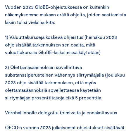
Vuoden 2023 GloBE-ohjeistuksessa on kuitenkin
näkemyksemme mukaan eräitä ohjeita, joiden saattamista
lakiin tulisi vielä harkita:
1) Valuuttakursseja koskeva ohjeistus (heinäkuu 2023
ohje sisältää tarkennuksen sen osalta, mitä
valuuttakurssia GloBE-laskelmissa käytetään)
2) Olettamasäännöksiin sovellettava
substanssiperusteinen vähennys siirtymäajalla (joulukuu
2023 ohje sisältää tarkennuksen, että myös
olettamasäännöksiä sovellettaessa käytetään
siirtymäajan prosenttitasoja eikä 5 prosenttia
Verohallinnolle delegoitu toimivalta ja ennakoitavuus
OECD:n vuonna 2023 julkaisemat ohjeistukset sisältävät