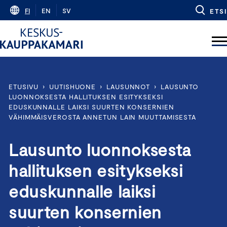
Skip
FI
EN
SV
ETSI
to
content
ETUSIVU
›
UUTISHUONE
›
LAUSUNNOT
›
LAUSUNTO
LUONNOKSESTA HALLITUKSEN ESITYKSEKSI
EDUSKUNNALLE LAIKSI SUURTEN KONSERNIEN
VÄHIMMÄISVEROSTA ANNETUN LAIN MUUTTAMISESTA
Lausunto luonnoksesta
hallituksen esitykseksi
eduskunnalle laiksi
suurten konsernien