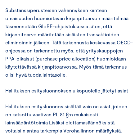
Substanssiperusteisen vähennyksen kiinteän
omaisuuden huomioitavan kirjanpitoarvon määritelmää
täsmennetään GloBE-ohjeistuksessa siten, että
kirjanpitoarvo määritetään sisäisten transaktioiden
eliminoinnin jälkeen. Tätä tarkennusta koskevassa OECD-
ohjeessa on tarkennettu myös, että yrityskauppojen
PPA-oikaisut (purchase price allocation) huomioidaan
käytettävässä kirjanpitoarvossa. Myös tämä tarkennus
olisi hyvä tuoda laintasolle.
Hallituksen esitysluonnoksen ulkopuolelle jätetyt asiat
Hallituksen esitysluonnos sisältää vain ne asiat, joiden
on katsottu vaativan PL 81 §:n mukaisesti
lainsäädäntötoimia Lisäksi olettamasäännöksistä
voitaisiin antaa tarkempia Verohallinnon määräyksiä.