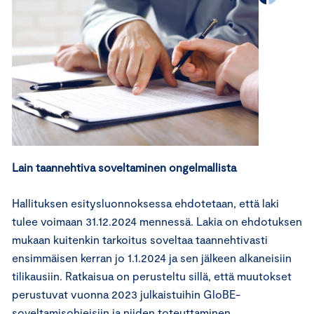
Lain taannehtiva soveltaminen ongelmallista
Hallituksen esitysluonnoksessa ehdotetaan, että laki
tulee voimaan 31.12.2024 mennessä. Lakia on ehdotuksen
mukaan kuitenkin tarkoitus soveltaa taannehtivasti
ensimmäisen kerran jo 1.1.2024 ja sen jälkeen alkaneisiin
tilikausiin. Ratkaisua on perusteltu sillä, että muutokset
perustuvat vuonna 2023 julkaistuihin GloBE-
soveltamisohjeisiin ja niiden toteuttaminen