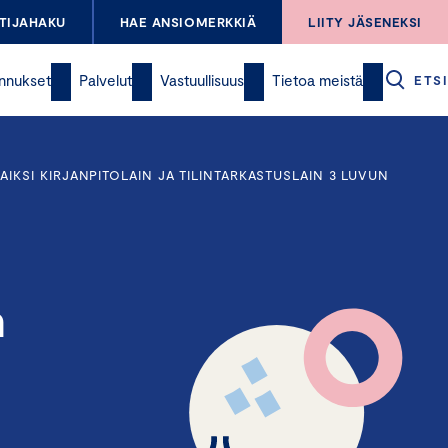
TIJAHAKU
HAE ANSIOMERKKIÄ
LIITY JÄSENEKSI
nnukset
Palvelut
Vastuullisuus
Tietoa meistä
ETSI
KSI KIRJANPITOLAIN JA TILINTARKASTUSLAIN 3 LUVUN
n