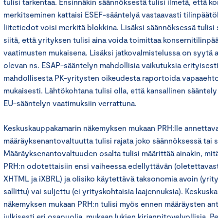
tulisi tarkentaa. Ensinnäkin säännöksestä tulisi ilmetä, että k
merkitseminen kattaisi ESEF-sääntelyä vastaavasti tilinpäätö
liitetiedot voisi merkitä blokkina. Lisäksi säännöksessä tulis
siitä, että yrityksen tulisi aina voida toimittaa konsernitilin
vaatimusten mukaisena. Lisäksi jatkovalmistelussa on syytä ar
olevan ns. ESAP-sääntelyn mahdollisia vaikutuksia erityisesti
mahdollisesta PK-yritysten oikeudesta raportoida vapaaeht
mukaisesti. Lähtökohtana tulisi olla, että kansallinen sääntely 
EU-sääntelyn vaatimuksiin verrattuna.
Keskuskauppakamarin näkemyksen mukaan PRH:lle annettav
määräyksenantovaltuutta tulisi rajata joko säännöksessä tai 
Määräyksenantovaltuuden osalta tulisi määrittää ainakin, mi
PRH:n odotettaisiin ensi vaiheessa edellyttävän (oletettavas
XHTML ja iXBRL) ja olisiko käytettävä taksonomia avoin (yrit
sallittu) vai suljettu (ei yrityskohtaisia laajennuksia). Kesku
näkemyksen mukaan PRH:n tulisi myös ennen määräysten antami
julkisesti eri osapuolia, mukaan lukien kirjanpitovelvollisia. 