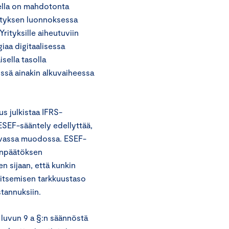
eella on mahdotonta
esityksen luonnoksessa
rityksille aiheutuviin
iaa digitaalisessa
isella tasolla
össä ainakin alkuvaiheessa
us julkistaa IFRS-
ESEF-sääntely edellyttää,
tavassa muodossa. ESEF-
linpäätöksen
en sijaan, että kunkin
rkitsemisen tarkkuustaso
stannuksiin.
 luvun 9 a §:n säännöstä