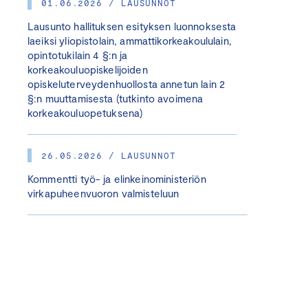
01.06.2026 / LAUSUNNOT
Lausunto hallituksen esityksen luonnoksesta
laeiksi yliopistolain, ammattikorkeakoululain,
opintotukilain 4 §:n ja
korkeakouluopiskelijoiden
opiskeluterveydenhuollosta annetun lain 2
§:n muuttamisesta (tutkinto avoimena
korkeakouluopetuksena)
26.05.2026 / LAUSUNNOT
Kommentti työ- ja elinkeinoministeriön
virkapuheenvuoron valmisteluun