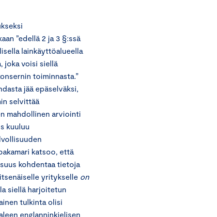
ukseksi
an ”edellä 2 ja 3 §:ssä
isella lainkäyttöalueella
 joka voisi siellä
konsernin toiminnasta.”
dasta jää epäselväksi,
n selvittää
en mahdollinen arviointi
us kuuluu
elvollisuuden
pakamari katsoo, että
isuus kohdentaa tietoja
 itsenäiselle yritykselle
on
a siellä harjoitetun
inen tulkinta olisi
paleen englanninkielisen