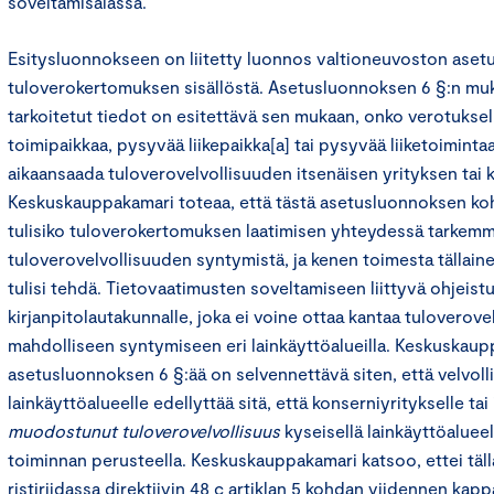
soveltamisalassa.
Esitysluonnokseen on liitetty luonnos valtioneuvoston aset
tuloverokertomuksen sisällöstä. Asetusluonnoksen 6 §:n muka
tarkoitetut tiedot on esitettävä sen mukaan, onko verotuksell
toimipaikkaa, pysyvää liikepaikka[a] tai pysyvää liiketoimintaa,
aikaansaada tuloverovelvollisuuden itsenäisen yrityksen tai 
Keskuskauppakamari toteaa, että tästä asetusluonnoksen koh
tulisiko tuloverokertomuksen laatimisen yhteydessä tarkemmi
tuloverovelvollisuuden syntymistä, ja kenen toimesta tällain
tulisi tehdä. Tietovaatimusten soveltamiseen liittyvä ohjeist
kirjanpitolautakunnalle, joka ei voine ottaa kantaa tuloverov
mahdolliseen syntymiseen eri lainkäyttöalueilla. Keskuskaup
asetusluonnoksen 6 §:ää on selvennettävä siten, että velvoll
lainkäyttöalueelle edellyttää sitä, että konserniyritykselle tai
muodostunut tuloverovelvollisuus
kyseisellä lainkäyttöalueell
toiminnan perusteella. Keskuskauppakamari katsoo, ettei tälla
ristiriidassa direktiivin 48 c artiklan 5 kohdan viidennen kap