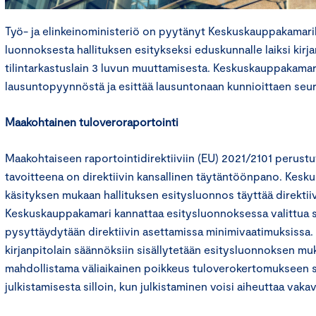
Työ- ja elinkeinoministeriö on pyytänyt Keskuskauppakamari
luonnoksesta hallituksen esitykseksi eduskunnalle laiksi kirja
tilintarkastuslain 3 luvun muuttamisesta. Keskuskauppakamari
lausuntopyynnöstä ja esittää lausuntonaan kunnioittaen seu
Maakohtainen tuloveroraportointi
Maakohtaiseen raportointidirektiiviin (EU) 2021/2101 perust
tavoitteena on direktiivin kansallinen täytäntöönpano. Kes
käsityksen mukaan hallituksen esitysluonnos täyttää direktiiv
Keskuskauppakamari kannattaa esitysluonnoksessa valittua sä
pysyttäydytään direktiivin asettamissa minimivaatimuksissa.
kirjanpitolain säännöksiin sisällytetään esitysluonnoksen muka
mahdollistama väliaikainen poikkeus tuloverokertomukseen s
julkistamisesta silloin, kun julkistaminen voisi aiheuttaa vakav