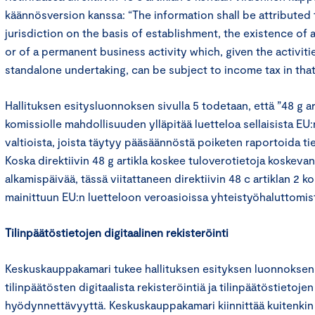
käännösversion kanssa: “The information shall be attributed 
jurisdiction on the basis of establishment, the existence of 
or of a permanent business activity which, given the activiti
standalone undertaking, can be subject to income tax in that 
Hallituksen esitysluonnoksen sivulla 5 todetaan, että ”48 g ar
komissiolle mahdollisuuden ylläpitää luetteloa sellaisista EU:
valtioista, joista täytyy pääsäännöstä poiketen raportoida ti
Koska direktiivin 48 g artikla koskee tuloverotietoja koskeva
alkamispäivää, tässä viitattaneen direktiivin 48 c artiklan 2 k
mainittuun EU:n luetteloon veroasioissa yhteistyöhaluttomist
Tilinpäätöstietojen digitaalinen rekisteröinti
Keskuskauppakamari tukee hallituksen esityksen luonnoksen 
tilinpäätösten digitaalista rekisteröintiä ja tilinpäätöstieto
hyödynnettävyyttä. Keskuskauppakamari kiinnittää kuitenkin 