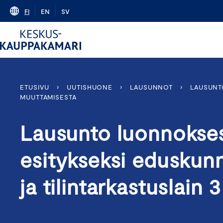
Skip
FI
EN
SV
to
content
ETUSIVU
›
UUTISHUONE
›
LAUSUNNOT
›
LAUSUNTO
MUUTTAMISESTA
Lausunto luonnokses
esitykseksi eduskunna
ja tilintarkastuslain