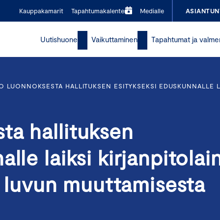
Kauppakamarit
Tapahtumakalenteri
Medialle
ASIANTUN
Uutishuone
Vaikuttaminen
Tapahtumat ja valme
 LUONNOKSESTA HALLITUKSEN ESITYKSEKSI EDUSKUNNALLE LAI
ta hallituksen
lle laiksi kirjanpitolai
 3 luvun muuttamisesta