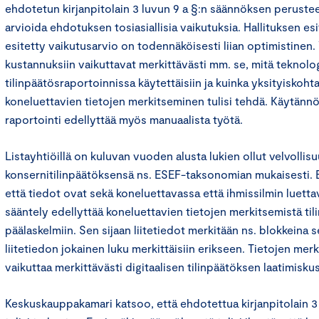
ehdotetun kirjanpitolain 3 luvun 9 a §:n säännöksen perust
arvioida ehdotuksen tosiasiallisia vaikutuksia. Hallituksen 
esitetty vaikutusarvio on todennäköisesti liian optimistinen. Y
kustannuksiin vaikuttavat merkittävästi mm. se, mitä teknolog
tilinpäätösraportoinnissa käytettäisiin ja kuinka yksityiskohta
koneluettavien tietojen merkitseminen tulisi tehdä. Käytänn
raportointi edellyttää myös manuaalista työtä.
Listayhtiöillä on kuluvan vuoden alusta lukien ollut velvollisu
konsernitilinpäätöksensä ns. ESEF-taksonomian mukaisesti. 
että tiedot ovat sekä koneluettavassa että ihmissilmin luet
sääntely edellyttää koneluettavien tietojen merkitsemistä ti
päälaskelmiin. Sen sijaan liitetiedot merkitään ns. blokkeina s
liitetiedon jokainen luku merkittäisiin erikseen. Tietojen me
vaikuttaa merkittävästi digitaalisen tilinpäätöksen laatimisku
Keskuskauppakamari katsoo, että ehdotettua kirjanpitolain 3