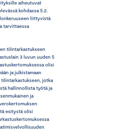
tyksille aiheutuvat
televässä kohdassa 5.2.
donkeruuseen liittyvistä
a tarvittaessa
ten tilintarkastukseen
kastuslain 3 luvun uuden 5
rkastuskertomuksessa olisi
mään ja julkistamaan
tilintarkastukseen, jotka
tä hallinnollista työtä ja
uksenmukainen ja
uloverokertomuksen
ä esitystä olisi
tarkastuskertomuksessa
aatimisvelvollisuuden