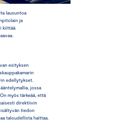
lta lausuntoa
npitolain ja
 kiittää
raavaa.
uvan esityksen
kuskauppakamarin
in edellytykset.
äntelymallia, jossa
 On myös tärkeää, että
isesti direktiivin
isältyvän tiedon
aa taloudellista haittaa.