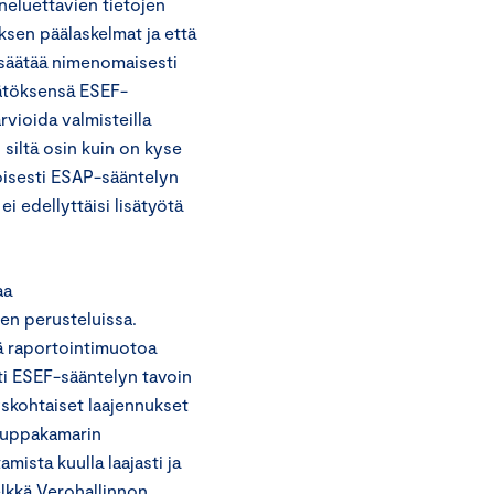
oneluettavien tietojen
ksen päälaskelmat ja että
i säätää nimenomaisesti
päätöksensä ESEF-
vioida valmisteilla
 siltä osin kuin on kyse
oisesti ESAP-sääntelyn
ei edellyttäisi lisätyötä
aa
sen perusteluissa.
tä raportointimuotoa
ti ESEF-sääntelyn tavoin
yskohtaiset laajennukset
skauppakamarin
sta kuulla laajasti ja
Pelkkä Verohallinnon,