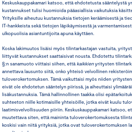
Keskuskauppakamari katsoo, että ehdotetusta sääntelystä yri
kustannukset tulisi huomioida pääasiallisia vaikutuksia käsit
Yrityksille aiheutuu kustannuksia tietojen keräämisestä ja tie
IT-hankkeista sekä tietojen läpikäymisestä ja varmentamisest
ulkopuolisia asiantuntijoita apuna käyttäen.
Koska lakimuutos lisäisi myös tilintarkastajan vastuita, yritys
liittyvät kustannukset saattaisivat nousta. Ehdotettu tilintar
§:n sanamuoto viittaisi siihen, että
kaikkien
yritysten tilinta
annettava lausunto siitä, onko yhteisö velvollinen rekisteröi
tuloverokertomuksen. Tämä vaikuttaisi myös niiden yritysten 
eivät ole ehdotetun sääntelyn piirissä, ja aiheuttaisi ylimääräis
lisäkustannuksia. Tämä hallinnollinen taakka olisi epätarkoit
suhteeton niille kotimaisille yhteisöille, jotka eivät kuulu t
laatimisvelvollisuuden piiriin. Keskuskauppakamari katsoo, ett
muutettava siten, että maininta tuloverokertomuksesta tilin
koskisi vain niitä yrityksiä, jotka ovat tuloverokertomuksen l