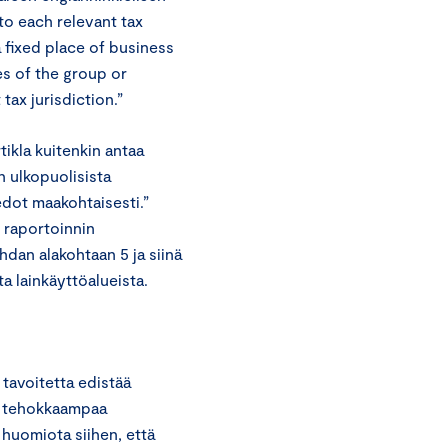
to each relevant tax
a fixed place of business
es of the group or
tax jurisdiction.”
tikla kuitenkin antaa
n ulkopuolisista
edot maakohtaisesti.”
n raportoinnin
ohdan alakohtaan 5 ja siinä
a lainkäyttöalueista.
tavoitetta edistää
jen tehokkaampaa
huomiota siihen, että