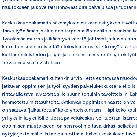
muutokseen ja soveltaisi innovaatioita palveluissa ja tuotann
Keskuskauppakamarin näkemyksen mukaan esityksen tavoitte
Tarve työelämän ja alueiden tarpeista lähtevälle osaamisen ke
Työelämän murros ja ikääntyvä väestö johtavat jatkuvan op
korostumiseen entisestään tulevina vuosina. On myös tärkeää
kulttuuriministeriön ja työ- ja elinkeinoministeriön yhteisty
turvaamisessa tiivistetään.
Keskuskauppakamari kuitenkin arvioi, että esitetyssä muodo
jatkuvan oppimisen ja työllisyyden palvelukeskuksella ei olis
riittävällä tavalla vastata sille suunniteltuihin tavoitteisiin. 
hahmotettu mittasuhteita. Jatkuvan oppimisen haaste on val
on saatava ”jalkautettua” koko yhteiskuntaan – läpi koko koul
yrityksiin ja yksilöille. Jotta palvelukeskus voi tuottaa lisäa
oppimisen muutokseen, on sen roolin oltava kirkas, selkeästi
nykyjärjestelmälle lisäarvoa tuottava. Palvelukeskuksen tavoi