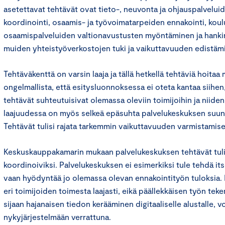
asetettavat tehtävät ovat tieto-, neuvonta ja ohjauspalvelui
koordinointi, osaamis- ja työvoimatarpeiden ennakointi, koul
osaamispalveluiden valtionavustusten myöntäminen ja hankint
muiden yhteistyöverkostojen tuki ja vaikuttavuuden edistäm
Tehtäväkenttä on varsin laaja ja tällä hetkellä tehtäviä hoitaa
ongelmallista, että esitysluonnoksessa ei oteta kantaa siihe
tehtävät suhteutuisivat olemassa oleviin toimijoihin ja niiden
laajuudessa on myös selkeä epäsuhta palvelukeskuksen suun
Tehtävät tulisi rajata tarkemmin vaikuttavuuden varmistamise
Keskuskauppakamarin mukaan palvelukeskuksen tehtävät tulisi 
koordinoiviksi. Palvelukeskuksen ei esimerkiksi tule tehdä it
vaan hyödyntää jo olemassa olevan ennakointityön tuloksia.
eri toimijoiden toimesta laajasti, eikä päällekkäisen työn tek
sijaan hajanaisen tiedon kerääminen digitaaliselle alustalle, v
nykyjärjestelmään verrattuna.