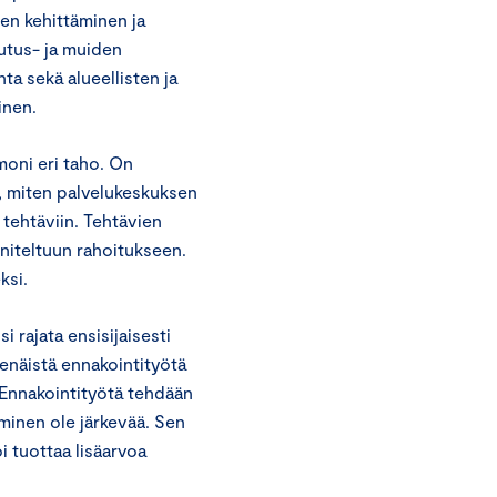
den kehittäminen ja
utus- ja muiden
a sekä alueellisten ja
inen.
 moni eri taho. On
n, miten palvelukeskuksen
 tehtäviin. Tehtävien
niteltuun rahoitukseen.
ksi.
rajata ensisijaisesti
senäistä ennakointityötä
 Ennakointityötä tehdään
eminen ole järkevää. Sen
oi tuottaa lisäarvoa