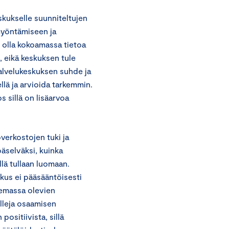
skukselle suunniteltujen
myöntämiseen ja
i olla kokoamassa tietoa
, eikä keskuksen tule
Palvelukeskuksen suhde ja
llä ja arvioida tarkemmin.
s sillä on lisäarvoa
verkostojen tuki ja
päselväksi, kuinka
lä tullaan luomaan.
skus ei pääsääntöisesti
lemassa olevien
alleja osaamisen
positiivista, sillä