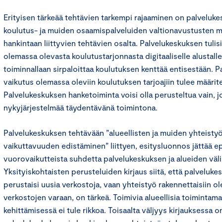
Erityisen tärkeää tehtävien tarkempi rajaaminen on palveluke
koulutus- ja muiden osaamispalveluiden valtionavustusten 
hankintaan liittyvien tehtävien osalta. Palvelukeskuksen tulis
olemassa olevasta koulutustarjonnasta digitaaliselle alustalle
toiminnallaan sirpaloittaa koulutuksen kenttää entisestään. 
vaikutus olemassa oleviin koulutuksen tarjoajiin tulee määrite
Palvelukeskuksen hanketoiminta voisi olla perusteltua vain, jo
nykyjärjestelmää täydentävänä toimintona.
Palvelukeskuksen tehtävään ”alueellisten ja muiden yhteistyö
vaikuttavuuden edistäminen” liittyen, esitysluonnos jättää e
vuorovaikutteista suhdetta palvelukeskuksen ja alueiden välil
Yksityiskohtaisten perusteluiden kirjaus siitä, että palveluke
perustaisi uusia verkostoja, vaan yhteistyö rakennettaisiin o
verkostojen varaan, on tärkeä. Toimivia alueellisia toimintam
kehittämisessä ei tule rikkoa. Toisaalta väljyys kirjauksessa on 