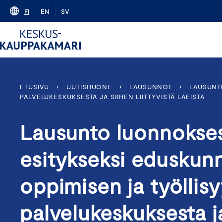
Skip
FI
EN
SV
to
content
ETUSIVU
›
UUTISHUONE
›
LAUSUNNOT
›
LAUSUNT
PALVELUKESKUKSESTA JA SIIHEN LIITTYVISTÄ LAEISTA
Lausunto luonnokses
esitykseksi eduskunna
oppimisen ja työllis
palvelukeskuksesta ja 