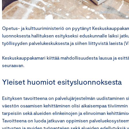
Opetus- ja kulttuuriministeriö on pyytänyt Keskuskauppakam
luonnoksesta hallituksen esitykseksi eduskunnalle laiksi jat
työllisyyden palvelukeskuksesta ja siihen liittyvistä laeista 
Keskuskauppakamari kiittää mahdollisuudesta lausua ja esitt
seuraavan.
Yleiset huomiot esitysluonnoksesta
Esityksen tavoitteena on palvelujärjestelmän uudistaminen si
väestön osaamisen kehittäminen olisi aikaisempaa tiiviimmin
tarpeisiin sekä alueiden elinkeinojen ja elinvoiman kehittämi
Tavoitteena on luoda jatkuvan oppimisen palveluekosysteemi,
yritysten ja muiden työnantajien sekä alueiden edellytyksiä 