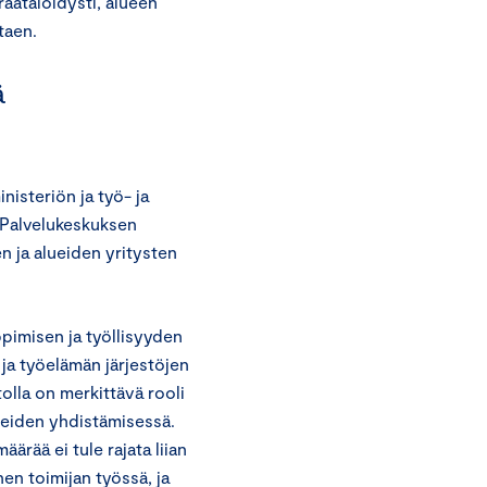
räätälöidysti, alueen
taen.
ä
isteriön ja työ- ja
. Palvelukeskuksen
en ja alueiden yritysten
pimisen ja työllisyyden
ja työelämän järjestöjen
lla on merkittävä rooli
peiden yhdistämisessä.
ää ei tule rajata liian
en toimijan työssä, ja