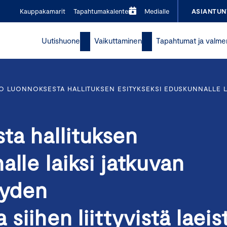
Kauppakamarit
Tapahtumakalenteri
Medialle
ASIANTUN
Uutishuone
Vaikuttaminen
Tapahtumat ja valme
O LUONNOKSESTA HALLITUKSEN ESITYKSEKSI EDUSKUNNALLE LA
ta hallituksen
lle laiksi jatkuvan
yyden
siihen liittyvistä laeis