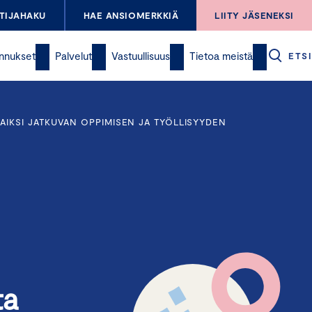
TIJAHAKU
HAE ANSIOMERKKIÄ
LIITY JÄSENEKSI
nnukset
Palvelut
Vastuullisuus
Tietoa meistä
ETSI
IKSI JATKUVAN OPPIMISEN JA TYÖLLISYYDEN
ta