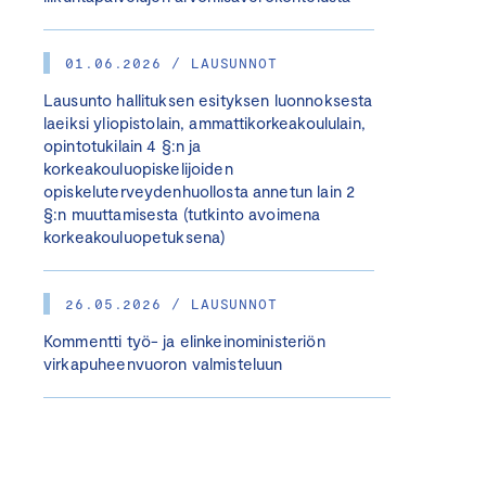
01.06.2026 / LAUSUNNOT
Lausunto hallituksen esityksen luonnoksesta
laeiksi yliopistolain, ammattikorkeakoululain,
opintotukilain 4 §:n ja
korkeakouluopiskelijoiden
opiskeluterveydenhuollosta annetun lain 2
§:n muuttamisesta (tutkinto avoimena
korkeakouluopetuksena)
26.05.2026 / LAUSUNNOT
Kommentti työ- ja elinkeinoministeriön
virkapuheenvuoron valmisteluun