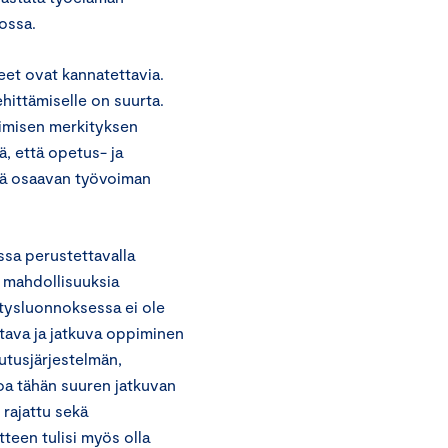
ossa.
et ovat kannatettavia.
hittämiselle on suurta.
pimisen merkityksen
, että opetus- ja
ötä osaavan työvoiman
ssa perustettavalla
i mahdollisuuksia
Esitysluonnoksessa ei ole
tava ja jatkuva oppiminen
utusjärjestelmän,
rvoa tähän suuren jatkuvan
 rajattu sekä
tteen tulisi myös olla