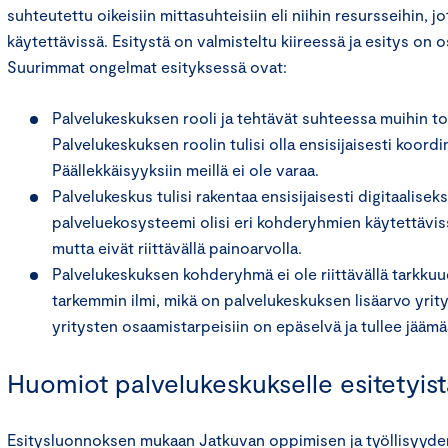
suhteutettu oikeisiin mittasuhteisiin eli niihin resursseihin, j
käytettävissä. Esitystä on valmisteltu kiireessä ja esitys on o
Suurimmat ongelmat esityksessä ovat:
Palvelukeskuksen rooli ja tehtävät suhteessa muihin toim
Palvelukeskuksen roolin tulisi olla ensisijaisesti koordi
Päällekkäisyyksiin meillä ei ole varaa.
Palvelukeskus tulisi rakentaa ensisijaisesti digitaalisek
palveluekosysteemi olisi eri kohderyhmien käytettäviss
mutta eivät riittävällä painoarvolla.
Palvelukeskuksen kohderyhmä ei ole riittävällä tarkkuud
tarkemmin ilmi, mikä on palvelukeskuksen lisäarvo yrit
yritysten osaamistarpeisiin on epäselvä ja tullee jää
Huomiot palvelukeskukselle esitetyist
Esitysluonnoksen mukaan Jatkuvan oppimisen ja työllisyyde