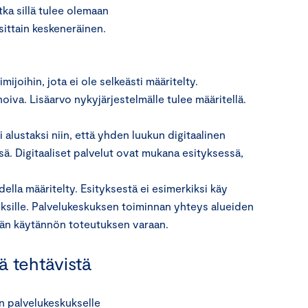
otka sillä tulee olemaan
sittain keskeneräinen.
ijoihin, jota ei ole selkeästi määritelty.
noiva. Lisäarvo nykyjärjestelmälle tulee määritellä.
si alustaksi niin, että yhden luukun digitaalinen
ä. Digitaaliset palvelut ovat mukana esityksessä,
ella määritelty. Esityksestä ei esimerkiksi käy
yksille. Palvelukeskuksen toiminnan yhteys alueiden
mään käytännön toteutuksen varaan.
ä tehtävistä
n palvelukeskukselle