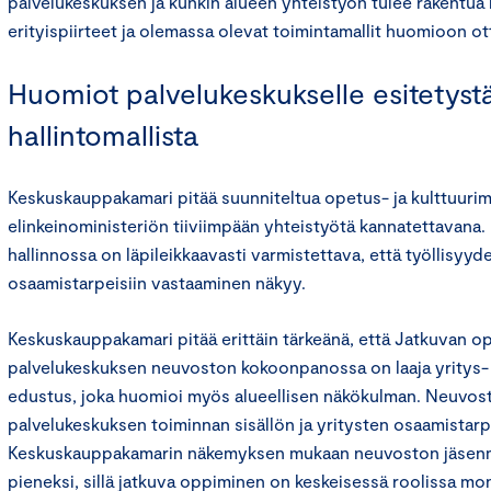
palvelukeskuksen ja kunkin alueen yhteistyön tulee rakentua 
erityispiirteet ja olemassa olevat toimintamallit huomioon ot
Huomiot palvelukeskukselle esitetyst
hallintomallista
Keskuskauppakamari pitää suunniteltua opetus- ja kulttuurimin
elinkeinoministeriön tiiviimpään yhteistyötä kannatettavana
hallinnossa on läpileikkaavasti varmistettava, että työllisyyd
osaamistarpeisiin vastaaminen näkyy.
Keskuskauppakamari pitää erittäin tärkeänä, että Jatkuvan op
palvelukeskuksen neuvoston kokoonpanossa on laaja yritys- 
edustus, joka huomioi myös alueellisen näkökulman. Neuvosto
palvelukeskuksen toiminnan sisällön ja yritysten osaamistar
Keskuskauppakamarin näkemyksen mukaan neuvoston jäsenmäär
pieneksi, sillä jatkuva oppiminen on keskeisessä roolissa mon