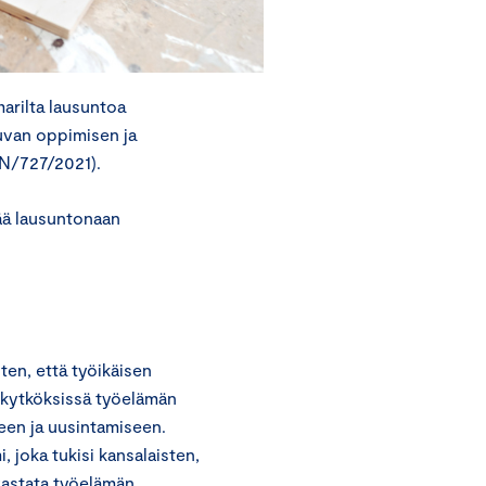
arilta lausuntoa
kuvan oppimisen ja
(VN/727/2021).
ää lausuntonaan
ten, että työikäisen
 kytköksissä työelämän
seen ja uusintamiseen.
 joka tukisi kansalaisten,
vastata työelämän