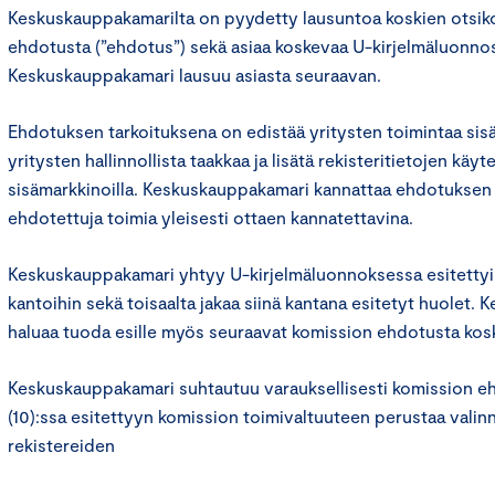
Keskuskauppakamarilta on pyydetty lausuntoa koskien otsiko
ehdotusta (”ehdotus”) sekä asiaa koskevaa U-kirjelmäluonnos
Keskuskauppakamari lausuu asiasta seuraavan.
Ehdotuksen tarkoituksena on edistää yritysten toimintaa sis
yritysten hallinnollista taakkaa ja lisätä rekisteritietojen käy
sisämarkkinoilla. Keskuskauppakamari kannattaa ehdotuksen ta
ehdotettuja toimia yleisesti ottaen kannatettavina.
Keskuskauppakamari yhtyy U-kirjelmäluonnoksessa esitettyi
kantoihin sekä toisaalta jakaa siinä kantana esitetyt huolet.
haluaa tuoda esille myös seuraavat komission ehdotusta ko
Keskuskauppakamari suhtautuu varauksellisesti komission eh
(10):ssa esitettyyn komission toimivaltuuteen perustaa valinn
rekistereiden