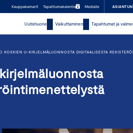
Kauppakamarit
Tapahtumakalenteri
Medialle
ASIANTUN
Uutishuone
Vaikuttaminen
Tapahtumat ja valme
O KOSKIEN U-KIRJELMÄLUONNOSTA DIGITAALISESTA REKISTERÖ
kirjelmäluonnosta
eröintimenettelystä