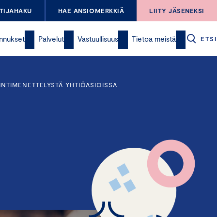
TIJAHAKU
HAE ANSIOMERKKIÄ
LIITY JÄSENEKSI
nnukset
Palvelut
Vastuullisuus
Tietoa meistä
ETSI
INTIMENETTELYSTÄ YHTIÖASIOISSA