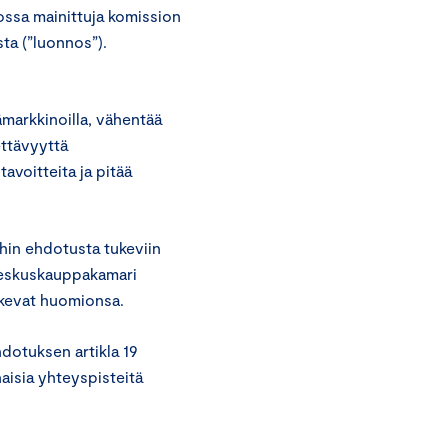
ssa mainittuja komission
ta (”luonnos”).
ämarkkinoilla, vähentää
tettävyyttä
voitteita ja pitää
hin ehdotusta tukeviin
 Keskuskauppakamari
skevat huomionsa.
dotuksen artikla 19
aisia yhteyspisteitä