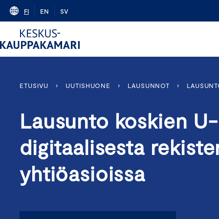
Skip
FI
EN
SV
to
content
ETUSIVU
›
UUTISHUONE
›
LAUSUNNOT
›
LAUSUNT
Lausunto koskien U-
digitaalisesta rekist
yhtiöasioissa