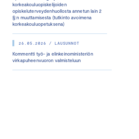
korkeakouluopiskelijoiden
opiskeluterveydenhuollosta annetun lain 2
§:n muuttamisesta (tutkinto avoimena
korkeakouluopetuksena)
26.05.2026 / LAUSUNNOT
Kommentti työ- ja elinkeinoministeriön
virkapuheenvuoron valmisteluun