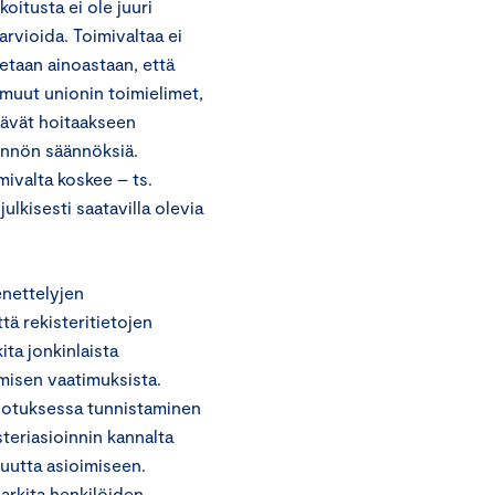
oitusta ei ole juuri
rvioida. Toimivaltaa ei
etaan ainoastaan, että
i muut unionin toimielimet,
ttävät hoitaakseen
dännön säännöksiä.
mivalta koskee – ts.
ulkisesti saatavilla olevia
enettelyjen
ä rekisteritietojen
ita jonkinlaista
misen vaatimuksista.
hdotuksessa tunnistaminen
steriasioinnin kannalta
uutta asioimiseen.
arkita henkilöiden