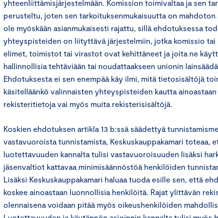
yhteenliittämisjärjestelmään. Komission toimivaltaa ja sen tark
perusteltu, joten sen tarkoituksenmukaisuutta on mahdoton a
ole myöskään asianmukaisesti rajattu, sillä ehdotuksessa tod
yhteyspisteiden on liityttävä järjestelmiin, jotka komissio ta
elimet, toimistot tai virastot ovat kehittäneet ja joita ne käy
hallinnollisia tehtäviään tai noudattaakseen unionin lainsää
Ehdotuksesta ei sen enempää käy ilmi, mitä tietosisältöjä toi
käsitelläänkö valinnaisten yhteyspisteiden kautta ainoastaan j
rekisteritietoja vai myös muita rekisterisisältöjä.
Koskien ehdotuksen artikla 13 b:ssä säädettyä tunnistamism
vastavuoroista tunnistamista, Keskuskauppakamari toteaa, ett
luotettavuuden kannalta tulisi vastavuoroisuuden lisäksi hark
jäsenvaltiot kattavaa minimisäännöstöä henkilöiden tunnista
Lisäksi Keskuskauppakamari haluaa tuoda esille sen, että e
koskee ainoastaan luonnollisia henkilöitä. Rajat ylittävän reki
olennaisena voidaan pitää myös oikeushenkilöiden mahdollis
Luotettavuuden ja käytännön asioinnin kannalta tulisi myös h