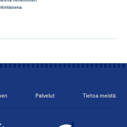
nkinlaisena
nen
Palvelut
Tietoa meistä