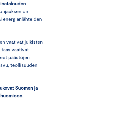
kkinatalouden
 ohjauksen on
ai energianlähteiden
n vaativat julkisten
a taas vaativat
teet päästöjen
asvu, teollisuuden
tukevat Suomen ja
n huomioon.