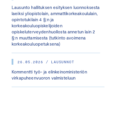
Lausunto hallituksen esityksen luonnoksesta
laeiksi yliopistolain, ammattikorkeakoululain,
opintotukilain 4 §:n ja
korkeakouluopiskelijoiden
opiskeluterveydenhuollosta annetun lain 2
§:n muuttamisesta (tutkinto avoimena
korkeakouluopetuksena)
26.05.2026 / LAUSUNNOT
Kommentti työ- ja elinkeinoministeriön
virkapuheenvuoron valmisteluun