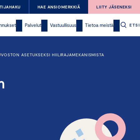
TIJAHAKU
HAE ANSIOMERKKIÄ
LIITY JÄSENEKSI
nnukset
Palvelut
Vastuullisuus
Tietoa meistä
ETSI
OSTON ASETUKSEKSI HIILIRAJAMEKANISMISTA
n