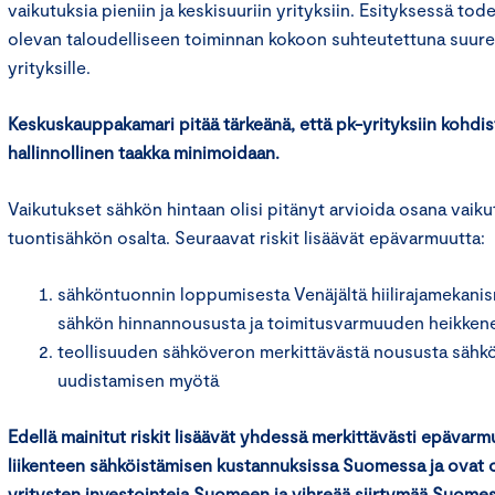
vaikutuksia pieniin ja keskisuuriin yrityksiin. Esityksessä tod
olevan taloudelliseen toiminnan kokoon suhteutettuna suurem
yrityksille.
Keskuskauppakamari pitää tärkeänä, että pk-yrityksiin kohdi
hallinnollinen taakka minimoidaan.
Vaikutukset sähkön hintaan olisi pitänyt arvioida osana vaiku
tuontisähkön osalta. Seuraavat riskit lisäävät epävarmuutta:
sähköntuonnin loppumisesta Venäjältä hiilirajamekani
sähkön hinnannoususta ja toimitusvarmuuden heikken
teollisuuden sähköveron merkittävästä noususta sähkö
uudistamisen myötä
Edellä mainitut riskit lisäävät yhdessä merkittävästi epävarm
liikenteen sähköistämisen kustannuksissa Suomessa ja ovat
yritysten investointeja Suomeen ja vihreää siirtymää Suomes