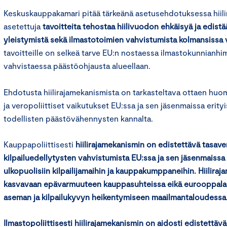
Keskuskauppakamari pitää tärkeänä asetusehdotuksessa hiili
asetettuja
tavoitteita tehostaa hiilivuodon ehkäisyä ja edistää
yleistymistä sekä ilmastotoimien vahvistumista kolmansissa v
tavoitteille on selkeä tarve EU:n nostaessa ilmastokunnianhi
vahvistaessa päästöohjausta alueellaan.
Ehdotusta hiilirajamekanismista on tarkasteltava ottaen huo
ja veropoliittiset vaikutukset EU:ssa ja sen jäsenmaissa erityi
todellisten päästövähennysten kannalta.
Kauppapoliittisesti
hiilirajamekanismin on edistettävä tasav
kilpailuedellytysten vahvistumista EU:ssa ja sen jäsenmaissa
ulkopuolisiin kilpailijamaihin ja kauppakumppaneihin. Hiiliraj
kasvavaan epävarmuuteen kauppasuhteissa eikä eurooppalai
aseman ja kilpailukyvyn heikentymiseen maailmantaloudessa
Ilmastopoliittisesti hiilirajamekanismin on aidosti edistettävä 