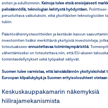
eniten ja edullisimmin.
Keinoja tulee etsiä ensisijaisesti mar
pelisäännöillä, teknologian kehitystä hyödyntäen.
Poliittisen
perustuttava vaikutuksiin, eikä yksittäisten teknologioiden t
tukiin.
Päästövähennystavoitteiden ja kestävän kasvun saavuttamine
investointien lisäksi merkittäviä yksityisiä investointeja, jotk
toteutuakseen
ennustettavaa toimintaympäristöä
. Toimenpi
vähentämiseksi on toteutettava niin, että EU-alueen talousk
toimintaedellytykset sekä työpaikat säilyvät.
Suomen tulee varmistaa, että lainsäädännön yksityiskohdat 
Euroopan kilpailukykyä ja Suomen erityisolosuhteet otetaa
Keskuskauppakamarin näkemyksiä
hiilirajamekanismista