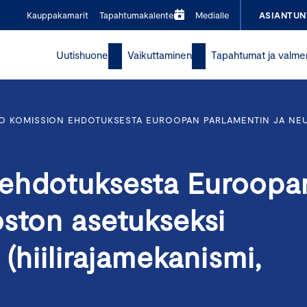
Kauppakamarit
Tapahtumakalenteri
Medialle
ASIANTUN
Uutishuone
Vaikuttaminen
Tapahtumat ja valme
O KOMISSION EHDOTUKSESTA EUROOPAN PARLAMENTIN JA NEUV
 ehdotuksesta Euroopa
oston asetukseksi
 (hiilirajamekanismi,