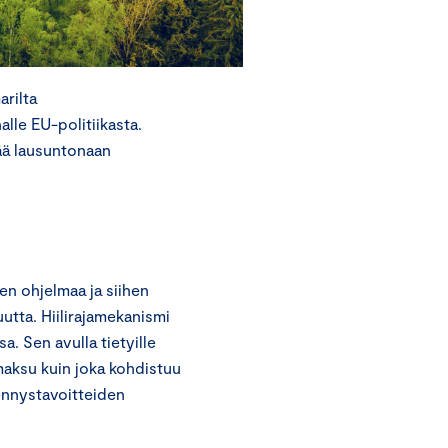
rilta
lle EU-politiikasta.
ää lausuntonaan
n ohjelmaa ja siihen
uutta. Hiilirajamekanismi
a. Sen avulla tietyille
 maksu kuin joka kohdistuu
hennystavoitteiden