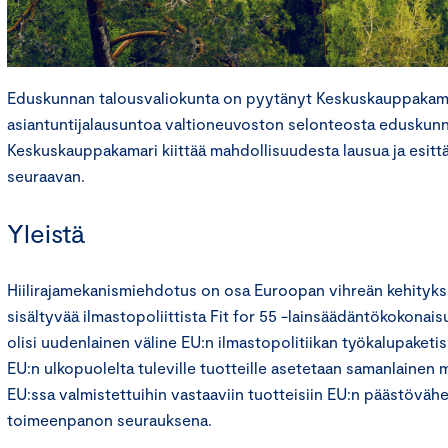
Eduskunnan talousvaliokunta on pyytänyt Keskuskauppakama
asiantuntijalausuntoa valtioneuvoston selonteosta eduskunna
Keskuskauppakamari kiittää mahdollisuudesta lausua ja esitt
seuraavan.
Yleistä
Hiilirajamekanismiehdotus on osa Euroopan vihreän kehitykse
sisältyvää ilmastopoliittista Fit for 55 -lainsäädäntökokonais
olisi uudenlainen väline EU:n ilmastopolitiikan työkalupaketiss
EU:n ulkopuolelta tuleville tuotteille asetetaan samanlainen
EU:ssa valmistettuihin vastaaviin tuotteisiin EU:n päästövä
toimeenpanon seurauksena.