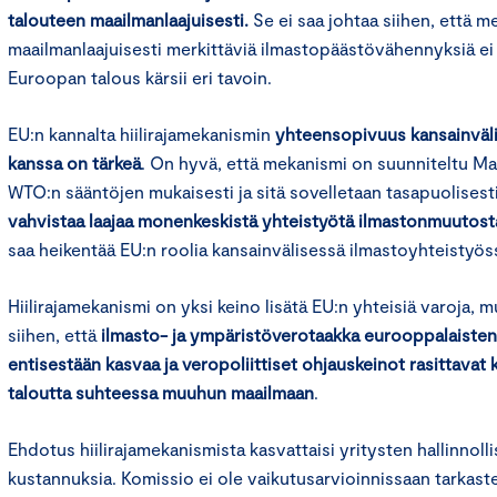
talouteen maailmanlaajuisesti.
Se ei saa johtaa siihen, että 
maailmanlaajuisesti merkittäviä ilmastopäästövähennyksiä ei
Euroopan talous kärsii eri tavoin.
EU:n kannalta hiilirajamekanismin
yhteensopivuus kansainväl
kanssa on tärkeä
. On hyvä, että mekanismi on suunniteltu M
WTO:n sääntöjen mukaisesti ja sitä sovelletaan tasapuolisesti
vahvistaa laajaa monenkeskistä yhteistyötä ilmastonmuutost
saa heikentää EU:n roolia kansainvälisessä ilmastoyhteistyös
Hiilirajamekanismi on yksi keino lisätä EU:n yhteisiä varoja, m
siihen, että
ilmasto- ja ympäristöverotaakka eurooppalaisten 
entisestään kasvaa ja veropoliittiset ohjauskeinot rasittava
taloutta suhteessa muuhun maailmaan
.
Ehdotus hiilirajamekanismista kasvattaisi yritysten hallinnolli
kustannuksia. Komissio ei ole vaikutusarvioinnissaan tarkaste