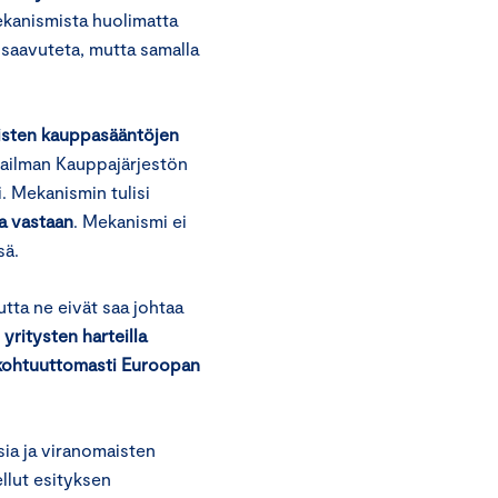
mekanismista huolimatta
 saavuteta, mutta samalla
isten kauppasääntöjen
aailman Kauppajärjestön
. Mekanismin tulisi
a vastaan
. Mekanismi ei
sä.
utta ne eivät saa johtaa
yritysten harteilla
t kohtuuttomasti Euroopan
sia ja viranomaisten
llut esityksen