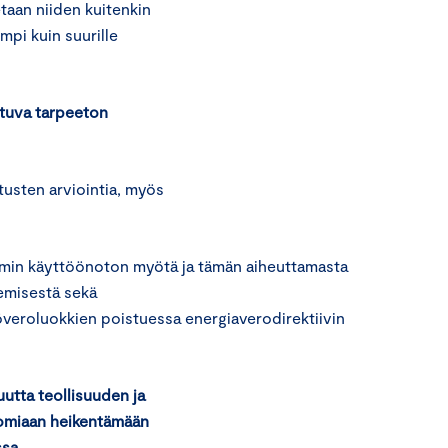
etaan niiden kuitenkin
pi kuin suurille
stuva tarpeeton
tusten arviointia, myös
smin käyttöönoton myötä ja tämän aiheuttamasta
emisestä sekä
veroluokkien poistuessa energiaverodirektiivin
uutta teollisuuden ja
 omiaan heikentämään
sa.