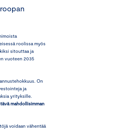
uroopan
himoista
keisessä roolissa myös
ksi sitouttaa ja
uden vuoteen 2035
stannustehokkuus. On
vestointeja ja
sia yrityksille.
ehtävä mahdollisimman
ästöjä voidaan vähentää