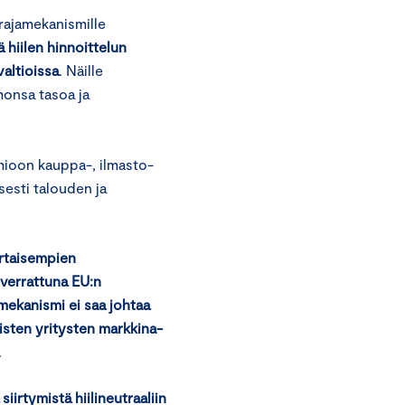
rajamekanismille
 hiilen hinnoittelun
altioissa
. Näille
monsa tasoa ja
mioon kauppa-, ilmasto-
sesti talouden ja
ertaisempien
 verrattuna EU:n
amekanismi ei saa johtaa
sten yritysten markkina-
.
siirtymistä hiilineutraaliin