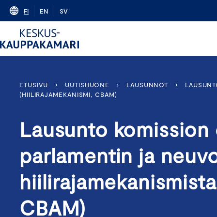
Skip
FI
EN
SV
to
content
ETUSIVU
›
UUTISHUONE
›
LAUSUNNOT
›
LAUSUNT
(HIILIRAJAMEKANISMI, CBAM)
Lausunto komission
parlamentin ja neuv
hiilirajamekanismista
CBAM)