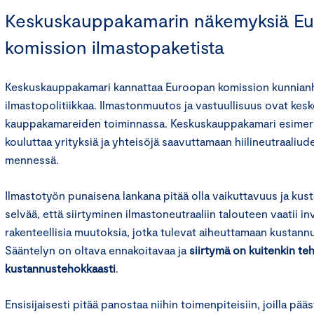
Keskuskauppakamarin näkemyksiä E
komission ilmastopaketista
Keskuskauppakamari kannattaa Euroopan komission kunnian
ilmastopolitiikkaa. Ilmastonmuutos ja vastuullisuus ovat kes
kauppakamareiden toiminnassa. Keskuskauppakamari esimerki
kouluttaa yrityksiä ja yhteisöjä saavuttamaan hiilineutraali
mennessä.
Ilmastotyön punaisena lankana pitää olla vaikuttavuus ja ku
selvää, että siirtyminen ilmastoneutraaliin talouteen vaatii in
rakenteellisia muutoksia, jotka tulevat aiheuttamaan kustannuk
Sääntelyn on oltava ennakoitavaa ja
siirtymä on kuitenkin t
kustannustehokkaasti
.
Ensisijaisesti pitää panostaa niihin toimenpiteisiin, joilla pä