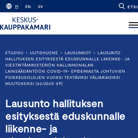
Skip
FI
EN
SV
ETSI
to
content
ETUSIVU
›
UUTISHUONE
›
LAUSUNNOT
›
LAUSUNTO
HALLITUKSEN ESITYKSESTÄ EDUSKUNNALLE LIIKENNE- JA
VIESTINTÄMINISTERIÖN HALLINNONALAN
LAINSÄÄDÄNTÖÖN COVID-19- EPIDEMIASTA JOHTUVIEN
POIKKEUSOLOJEN VUOKSI TEHTÄVIKSI VÄLIAIKAISIKSI
MUUTOKSIKSI (62/2020 VP)
Lausunto hallituksen
esityksestä eduskunnalle
liikenne- ja