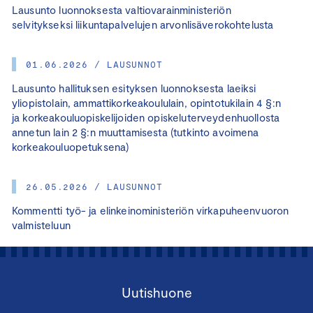
Lausunto luonnoksesta valtiovarainministeriön
selvitykseksi liikuntapalvelujen arvonlisäverokohtelusta
01.06.2026 / LAUSUNNOT
Lausunto hallituksen esityksen luonnoksesta laeiksi
yliopistolain, ammattikorkeakoululain, opintotukilain 4 §:n
ja korkeakouluopiskelijoiden opiskeluterveydenhuollosta
annetun lain 2 §:n muuttamisesta (tutkinto avoimena
korkeakouluopetuksena)
26.05.2026 / LAUSUNNOT
Kommentti työ- ja elinkeinoministeriön virkapuheenvuoron
valmisteluun
Uutishuone