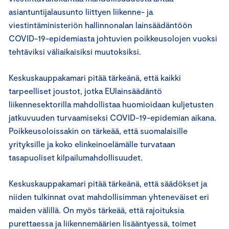
asiantuntijalausunto liittyen liikenne- ja
viestintäministeriön hallinnonalan lainsäädäntöön
COVID-19-epidemiasta johtuvien poikkeusolojen vuoksi
tehtäviksi väliaikaisiksi muutoksiksi.
Keskuskauppakamari pitää tärkeänä, että kaikki
tarpeelliset joustot, jotka EUlainsäädäntö
liikennesektorilla mahdollistaa huomioidaan kuljetusten
jatkuvuuden turvaamiseksi COVID-19-epidemian aikana.
Poikkeusoloissakin on tärkeää, että suomalaisille
yrityksille ja koko elinkeinoelämälle turvataan
tasapuoliset kilpailumahdollisuudet.
Keskuskauppakamari pitää tärkeänä, että säädökset ja
niiden tulkinnat ovat mahdollisimman yhteneväiset eri
maiden välillä. On myös tärkeää, että rajoituksia
purettaessa ja liikennemäärien lisääntyessä, toimet