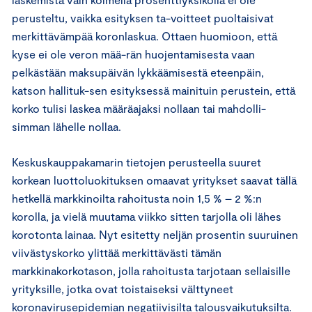
perusteltu, vaikka esityksen ta-voitteet puoltaisivat
merkittävämpää koronlaskua. Ottaen huomioon, että
kyse ei ole veron mää-rän huojentamisesta vaan
pelkästään maksupäivän lykkäämisestä eteenpäin,
katson hallituk-sen esityksessä mainituin perustein, että
korko tulisi laskea määräajaksi nollaan tai mahdolli-
simman lähelle nollaa.
Keskuskauppakamarin tietojen perusteella suuret
korkean luottoluokituksen omaavat yritykset saavat tällä
hetkellä markkinoilta rahoitusta noin 1,5 % – 2 %:n
korolla, ja vielä muutama viikko sitten tarjolla oli lähes
korotonta lainaa. Nyt esitetty neljän prosentin suuruinen
viivästyskorko ylittää merkittävästi tämän
markkinakorkotason, jolla rahoitusta tarjotaan sellaisille
yrityksille, jotka ovat toistaiseksi välttyneet
koronavirusepidemian negatiivisilta talousvaikutuksilta.