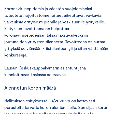
Koronavirusepidemia ja väestön suojelemiseksi
toteutetut rajoitustoimenpiteet aiheuttavat va-kavia
vaikeuksia erityisesti pienille ja keskisuurille yrityksille.
Esityksen tavoitteena on helpottaa
koronavirusepidemian takia maksuvaikeuksiin
joutuneiden yritysten tilannetta. Tavoitteena on auttaa
yrityksiä selviämään kriisitilanteen yli ja siten välttämään
konkursseja.
Lausun Keskuskauppakamarin asiantuntijana
kunnioittavasti asiassa seuraavaa.
Alennetun koron määrä
Hallituksen esityksessä 33/2020 vp on kattavasti
perusteltu tarvetta koron alentamiselle. Sen sijaan koron
laskemista vain kolmella prosenttiyksiköllä ei ole