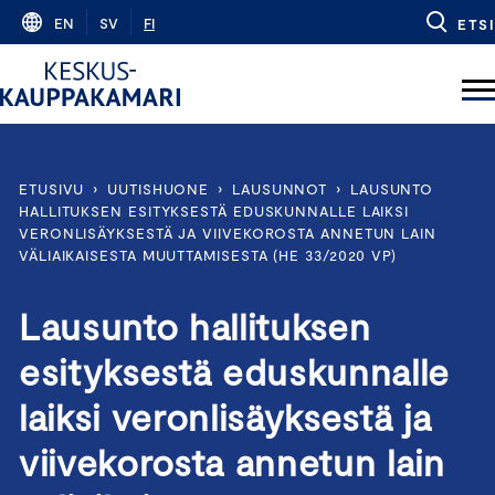
Skip
EN
SV
FI
ETSI
to
content
ETUSIVU
›
UUTISHUONE
›
LAUSUNNOT
›
LAUSUNTO
HALLITUKSEN ESITYKSESTÄ EDUSKUNNALLE LAIKSI
VERONLISÄYKSESTÄ JA VIIVEKOROSTA ANNETUN LAIN
VÄLIAIKAISESTA MUUTTAMISESTA (HE 33/2020 VP)
Lausunto hallituksen
esityksestä eduskunnalle
laiksi veronlisäyksestä ja
viivekorosta annetun lain