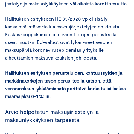
jestelyn ja maksunlykkäyksen väliaikaista korottomuutta.
Hallituksen esitykseen HE 33/2020 vp ei sisälly
kansainvälistä vertailua maksujärjestelyjen eh-doista.
Keskuskauppakamarilla olevien tietojen perusteella
useat muutkin EU-valtiot ovat lykän-neet verojen
maksupäiviä koronavirusepidemian yrityksille
aiheuttamien maksuvaikeuksien joh-dosta.
Hallituksen esityksen perusteluiden, kohtuussyiden ja
markkinakorkojen tason perus-teella katson, että
veronmaksun lykkäämisestä perittävä korko tulisi laskea
määräajaksi 0-1 %:iin.
Arvio helpotetun maksujärjestelyn ja
maksunlykkäyksen tarpeesta