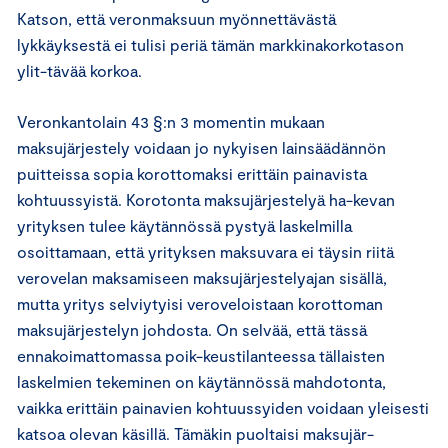
Katson, että veronmaksuun myönnettävästä
lykkäyksestä ei tulisi periä tämän markkinakorkotason
ylit-tävää korkoa.
Veronkantolain 43 §:n 3 momentin mukaan
maksujärjestely voidaan jo nykyisen lainsäädännön
puitteissa sopia korottomaksi erittäin painavista
kohtuussyistä. Korotonta maksujärjestelyä ha-kevan
yrityksen tulee käytännössä pystyä laskelmilla
osoittamaan, että yrityksen maksuvara ei täysin riitä
verovelan maksamiseen maksujärjestelyajan sisällä,
mutta yritys selviytyisi veroveloistaan korottoman
maksujärjestelyn johdosta. On selvää, että tässä
ennakoimattomassa poik-keustilanteessa tällaisten
laskelmien tekeminen on käytännössä mahdotonta,
vaikka erittäin painavien kohtuussyiden voidaan yleisesti
katsoa olevan käsillä. Tämäkin puoltaisi maksujär-