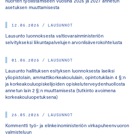
nuorten työllistämiseen vuosina 2026 ja 2027 annetun
asetuksen muuttamisesta
12.06.2026 / LAUSUNNOT
Lausunto luonnoksesta valtiovarainministeriön
selvitykseksi liikuntapalvelujen arvonlisäverokohtelusta
01.06.2026 / LAUSUNNOT
Lausunto hallituksen esityksen luonnoksesta laeiksi
yliopistolain, ammattikorkeakoululain, opintotukilain 4 §:n
ja korkeakouluopiskelijoiden opiskeluterveydenhuollosta
annetun lain 2 §:n muuttamisesta (tutkinto avoimena
korkeakouluopetuksena)
26.05.2026 / LAUSUNNOT
Kommentti työ- ja elinkeinoministeriön virkapuheenvuoron
valmisteluun