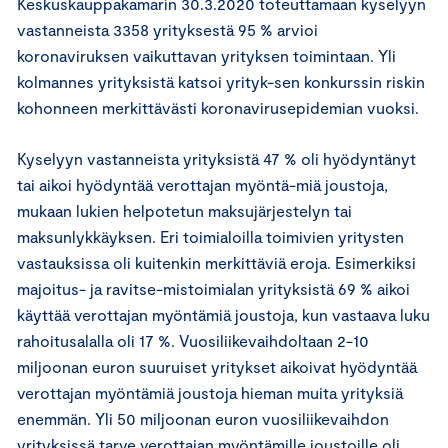
Keskuskauppakamarin 30.3.2020 toteuttamaan kyselyyn
vastanneista 3358 yrityksestä 95 % arvioi
koronaviruksen vaikuttavan yrityksen toimintaan. Yli
kolmannes yrityksistä katsoi yrityk-sen konkurssin riskin
kohonneen merkittävästi koronavirusepidemian vuoksi.
Kyselyyn vastanneista yrityksistä 47 % oli hyödyntänyt
tai aikoi hyödyntää verottajan myöntä-miä joustoja,
mukaan lukien helpotetun maksujärjestelyn tai
maksunlykkäyksen. Eri toimialoilla toimivien yritysten
vastauksissa oli kuitenkin merkittäviä eroja. Esimerkiksi
majoitus- ja ravitse-mistoimialan yrityksistä 69 % aikoi
käyttää verottajan myöntämiä joustoja, kun vastaava luku
rahoitusalalla oli 17 %. Vuosiliikevaihdoltaan 2-10
miljoonan euron suuruiset yritykset aikoivat hyödyntää
verottajan myöntämiä joustoja hieman muita yrityksiä
enemmän. Yli 50 miljoonan euron vuosiliikevaihdon
yrityksissä tarve verottajan myöntämille joustoille oli