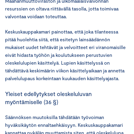
Maahanmuuttoviraston ja ulkomaalaisvalvonnan
resurssien on oltava riittävällä tasolla, jotta toimivaa
valvontaa voidaan toteuttaa.
Keskuskauppakamari painottaa, että joka tilanteessa
pitää huolehtia siitä, että esitetyn lainsäädännön
mukaiset uudet tehtävät ja velvoitteet eri viranomaisille
eivät hidasta työhön ja koulutukseen perustuvien
oleskelulupien käsittelyä. Lupien käsittelyssä on
tähdättävä keskimäärin viikon käsittelyaikaan ja annetta
palvelulupaus korkeintaan kuukauden käsittelyajasta.
Yleiset edellytykset oleskeluluvan
myöntämiselle (36 §)
Säännöksen muutoksilla tähdätään työvoiman
hyväksikäytön ennaltaehkäisyyn. Keskuskauppakamari
kannattaa pykälän muuttamista siten, että oleskelulupa