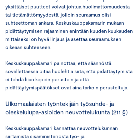
yksittäiset puutteet voivat johtua huolimattomuudesta
tai tietämättömyydestä, jolloin seuraamus olisi
suhteettoman ankara. Keskuskauppakamarin mukaan
pidättäytymisen rajaaminen enintään kuuden kuukauden
mittaiseksi on hyvä linjaus ja asettaa seuraamuksen
oikeaan suhteeseen.
Keskuskauppakamari painottaa, että säännöstä
sovellettaessa pitää huolehtia siitä, että pidättäytymistä
ei tehdä liian kepein perustein ja että
pidättäytymispäätökset ovat aina tarkoin perusteltuja.
Ulkomaalaisten työntekijäin työsuhde- ja
oleskelulupa-asioiden neuvottelukunta (211 §)
Keskuskauppakamari kannattaa neuvottelukunnan
siirtämistä sisäministeriöstä työ- ja