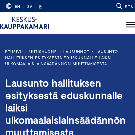
Skip
EN
SV
FI
ETSI
to
content
ETUSIVU
›
UUTISHUONE
›
LAUSUNNOT
›
LAUSUNTO
HALLITUKSEN ESITYKSESTÄ EDUSKUNNALLE LAIKSI
ULKOMAALAISLAINSÄÄDÄNNÖN MUUTTAMISESTA
Lausunto hallituksen
esityksestä eduskunnalle
laiksi
ulkomaalaislainsäädännön
muuttamisesta