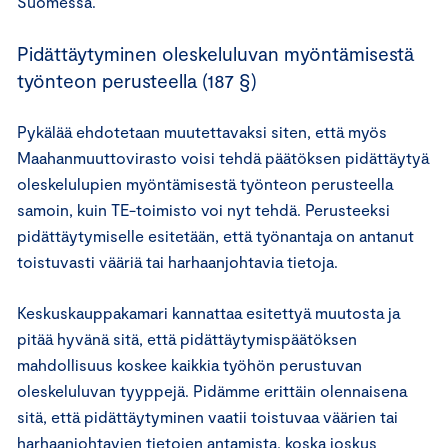
Suomessa.
Pidättäytyminen oleskeluluvan myöntämisestä
työnteon perusteella (187 §)
Pykälää ehdotetaan muutettavaksi siten, että myös
Maahanmuuttovirasto voisi tehdä päätöksen pidättäytyä
oleskelulupien myöntämisestä työnteon perusteella
samoin, kuin TE-toimisto voi nyt tehdä. Perusteeksi
pidättäytymiselle esitetään, että työnantaja on antanut
toistuvasti vääriä tai harhaanjohtavia tietoja.
Keskuskauppakamari kannattaa esitettyä muutosta ja
pitää hyvänä sitä, että pidättäytymispäätöksen
mahdollisuus koskee kaikkia työhön perustuvan
oleskeluluvan tyyppejä. Pidämme erittäin olennaisena
sitä, että pidättäytyminen vaatii toistuvaa väärien tai
harhaanjohtavien tietojen antamista, koska joskus