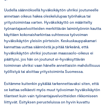
Uudella säännöksellä hyväksikäytön uhriksi joutuneelle
annetaan oikeus hakea oleskelulupaa työnhakua tai
yritystoimintaa varten. Hyväksikäyttö on määritelty
työnantajavelvoitteiden merkittävän laiminlyönnin kautta
käyttäen kokonaisharkintaa suhteessa työvoiman
hyväksikäytön yleisiin piirteisiin. Keskuskauppakamari
kannattaa uuttaa säännöstä ja pitää tärkeänä, että
hyväksikäytön uhriksi joutuvan maassaolo-oikeus ei
päättyisi, jos hän on joutunut ei-hyväksyttävän
toiminnan uhriksi vaan hänelle annettaisiin mahdollisuus
työllistyä tai aloittaa yritystoiminta Suomessa.
Esitämme kuitenkin pykälää tarkennettavaksi siten, että
se kattaa selkäesti myös muut työvoiman hyväksikäytön
tilanteet kuin vain työnantajavelvoitteiden rikkomiseen
liittyvät. Esityksen perusteluissa on hyvin kuvattu