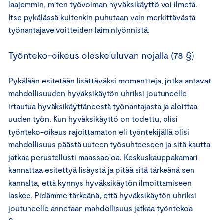
laajemmin, miten työvoiman hyväksikäyttö voi ilmetä.
Itse pykälässä kuitenkin puhutaan vain merkittävästä
työnantajavelvoitteiden laiminlyönnistä.
Työnteko-oikeus oleskeluluvan nojalla (78 §)
Pykälään esitetään lisättäväksi momentteja, jotka antavat
mahdollisuuden hyväksikäytön uhriksi joutuneelle
irtautua hyväksikäyttäneestä työnantajasta ja aloittaa
uuden työn. Kun hyväksikäyttö on todettu, olisi
työnteko-oikeus rajoittamaton eli työntekijällä olisi
mahdollisuus päästä uuteen työsuhteeseen ja sitä kautta
jatkaa perustellusti maassaoloa. Keskuskauppakamari
kannattaa esitettyä lisäystä ja pitää sitä tärkeänä sen
kannalta, että kynnys hyväksikäytön ilmoittamiseen
laskee. Pidämme tärkeänä, että hyväksikäytön uhriksi
joutuneelle annetaan mahdollisuus jatkaa työntekoa