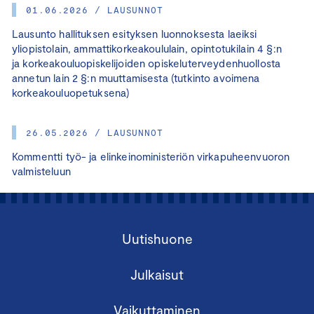
01.06.2026 / LAUSUNNOT
Lausunto hallituksen esityksen luonnoksesta laeiksi
yliopistolain, ammattikorkeakoululain, opintotukilain 4 §:n
ja korkeakouluopiskelijoiden opiskeluterveydenhuollosta
annetun lain 2 §:n muuttamisesta (tutkinto avoimena
korkeakouluopetuksena)
26.05.2026 / LAUSUNNOT
Kommentti työ- ja elinkeinoministeriön virkapuheenvuoron
valmisteluun
Uutishuone
Julkaisut
Vaikuttaminen