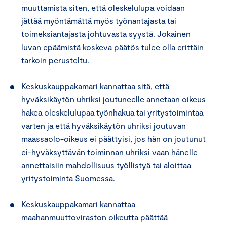
muuttamista siten, että oleskelulupa voidaan
jättää myöntämättä myös työnantajasta tai
toimeksiantajasta johtuvasta syystä. Jokainen
luvan epäämistä koskeva päätös tulee olla erittäin
tarkoin perusteltu.
Keskuskauppakamari kannattaa sitä, että
hyväksikäytön uhriksi joutuneelle annetaan oikeus
hakea oleskelulupaa työnhakua tai yritystoimintaa
varten ja että hyväksikäytön uhriksi joutuvan
maassaolo-oikeus ei päättyisi, jos hän on joutunut
ei-hyväksyttävän toiminnan uhriksi vaan hänelle
annettaisiin mahdollisuus työllistyä tai aloittaa
yritystoiminta Suomessa.
Keskuskauppakamari kannattaa
maahanmuuttoviraston oikeutta päättää