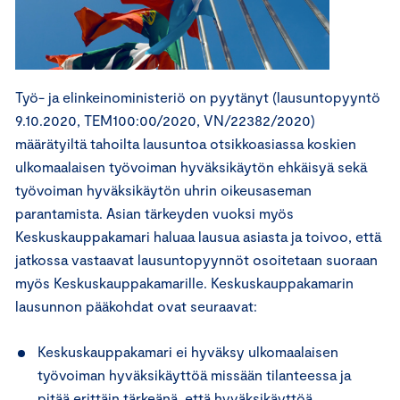
Työ- ja elinkeinoministeriö on pyytänyt (lausuntopyyntö
9.10.2020, TEM100:00/2020, VN/22382/2020)
määrätyiltä tahoilta lausuntoa otsikkoasiassa koskien
ulkomaalaisen työvoiman hyväksikäytön ehkäisyä sekä
työvoiman hyväksikäytön uhrin oikeusaseman
parantamista. Asian tärkeyden vuoksi myös
Keskuskauppakamari haluaa lausua asiasta ja toivoo, että
jatkossa vastaavat lausuntopyynnöt osoitetaan suoraan
myös Keskuskauppakamarille. Keskuskauppakamarin
lausunnon pääkohdat ovat seuraavat:
Keskuskauppakamari ei hyväksy ulkomaalaisen
työvoiman hyväksikäyttöä missään tilanteessa ja
pitää erittäin tärkeänä, että hyväksikäyttöä