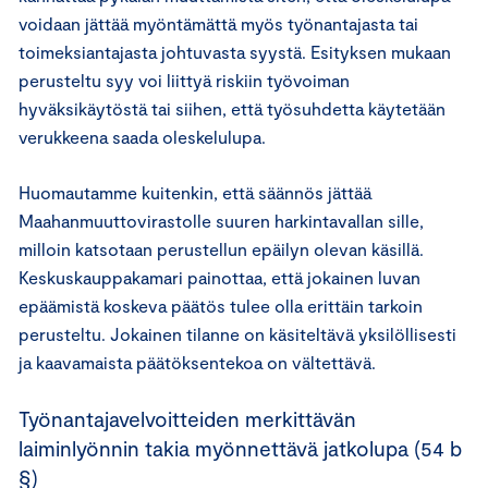
voidaan jättää myöntämättä myös työnantajasta tai
toimeksiantajasta johtuvasta syystä. Esityksen mukaan
perusteltu syy voi liittyä riskiin työvoiman
hyväksikäytöstä tai siihen, että työsuhdetta käytetään
verukkeena saada oleskelulupa.
Huomautamme kuitenkin, että säännös jättää
Maahanmuuttovirastolle suuren harkintavallan sille,
milloin katsotaan perustellun epäilyn olevan käsillä.
Keskuskauppakamari painottaa, että jokainen luvan
epäämistä koskeva päätös tulee olla erittäin tarkoin
perusteltu. Jokainen tilanne on käsiteltävä yksilöllisesti
ja kaavamaista päätöksentekoa on vältettävä.
Työnantajavelvoitteiden merkittävän
laiminlyönnin takia myönnettävä jatkolupa (54 b
§)