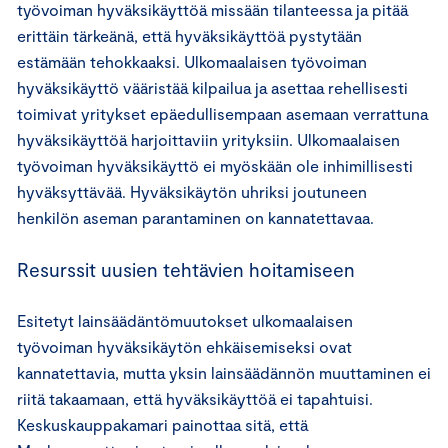
työvoiman hyväksikäyttöä missään tilanteessa ja pitää
erittäin tärkeänä, että hyväksikäyttöä pystytään
estämään tehokkaaksi. Ulkomaalaisen työvoiman
hyväksikäyttö vääristää kilpailua ja asettaa rehellisesti
toimivat yritykset epäedullisempaan asemaan verrattuna
hyväksikäyttöä harjoittaviin yrityksiin. Ulkomaalaisen
työvoiman hyväksikäyttö ei myöskään ole inhimillisesti
hyväksyttävää. Hyväksikäytön uhriksi joutuneen
henkilön aseman parantaminen on kannatettavaa.
Resurssit uusien tehtävien hoitamiseen
Esitetyt lainsäädäntömuutokset ulkomaalaisen
työvoiman hyväksikäytön ehkäisemiseksi ovat
kannatettavia, mutta yksin lainsäädännön muuttaminen ei
riitä takaamaan, että hyväksikäyttöä ei tapahtuisi.
Keskuskauppakamari painottaa sitä, että