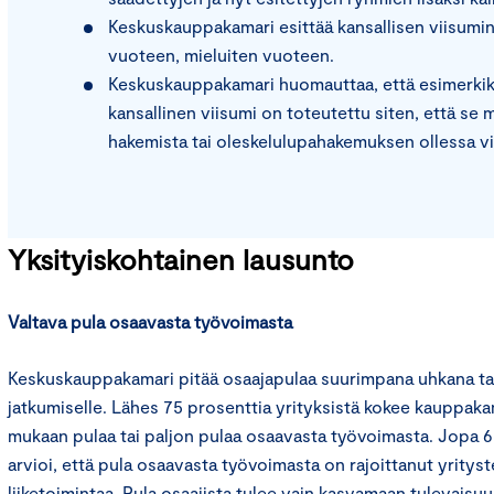
Keskuskauppakamari esittää kansallisen viisumi
vuoteen, mieluiten vuoteen.
Keskuskauppakamari huomauttaa, että esimerkiks
kansallinen viisumi on toteutettu siten, että s
hakemista tai oleskelulupahakemuksen ollessa vir
Yksityiskohtainen lausunto
Valtava pula osaavasta työvoimasta
Keskuskauppakamari pitää osaajapulaa suurimpana uhkana t
jatkumiselle. Lähes 75 prosenttia yrityksistä kokee kauppak
mukaan pulaa tai paljon pulaa osaavasta työvoimasta. Jopa 68
arvioi, että pula osaavasta työvoimasta on rajoittanut yrityst
liiketoimintaa. Pula osaajista tulee vain kasvamaan tulevaisuud