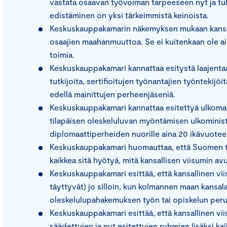
vastata osaavan työvoiman tarpeeseen nyt ja t
edistäminen on yksi tärkeimmistä keinoista.
Keskuskauppakamarin näkemyksen mukaan kansall
osaajien maahanmuuttoa. Se ei kuitenkaan ole ainu
toimia.
Keskuskauppakamari kannattaa esitystä laajentaa
tutkijoita, sertifioitujen työnantajien työntekijö
edellä mainittujen perheenjäseniä.
Keskuskauppakamari kannattaa esitettyä ulkomaal
tilapäisen oleskeluluvan myöntämisen ulkomini
diplomaattiperheiden nuorille aina 20 ikävuoteen
Keskuskauppakamari huomauttaa, että Suomen tap
kaikkea sitä hyötyä, mitä kansallisen viisumin avu
Keskuskauppakamari esittää, että kansallinen vii
täyttyvät) jo silloin, kun kolmannen maan kansalai
oleskelulupahakemuksen työn tai opiskelun peru
Keskuskauppakamari esittää, että kansallinen vi
säädettyjen ja nyt esitettyjen ryhmien lisäksi ka