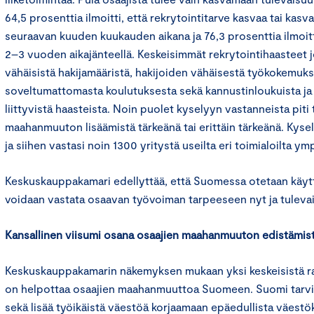
64,5 prosenttia ilmoitti, että rekrytointitarve kasvaa tai kasv
seuraavan kuuden kuukauden aikana ja 76,3 prosenttia ilmoi
2–3 vuoden aikajänteellä. Keskeisimmät rekrytointihaasteet 
vähäisistä hakijamääristä, hakijoiden vähäisestä työkokemuks
soveltumattomasta koulutuksesta sekä kannustinloukuista ja
liittyvistä haasteista. Noin puolet kyselyyn vastanneista pit
maahanmuuton lisäämistä tärkeänä tai erittäin tärkeänä. Kysel
ja siihen vastasi noin 1300 yritystä useilta eri toimialoilta y
Keskuskauppakamari edellyttää, että Suomessa otetaan käyttöö
voidaan vastata osaavan työvoiman tarpeeseen nyt ja tuleva
Kansallinen viisumi osana osaajien maahanmuuton edistämis
Keskuskauppakamarin näkemyksen mukaan yksi keskeisistä ra
on helpottaa osaajien maahanmuuttoa Suomeen. Suomi tarv
sekä lisää työikäistä väestöä korjaamaan epäedullista väestö