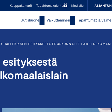
Kauppakamarit
Tapahtumakalenteri
Medialle
ASIANTUN
Uutishuone
Vaikuttaminen
Tapahtumat ja valme
O HALLITUKSEN ESITYKSESTÄ EDUSKUNNALLE LAIKSI ULKOMAAL
 esityksestä
ulkomaalaislain