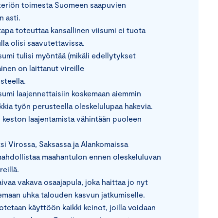
steriön toimesta Suomeen saapuvien
 asti.
a toteuttaa kansallinen viisumi ei tuota
lla olisi saavutettavissa.
sumi tulisi myöntää (mikäli edellytykset
nen on laittanut vireille
steella.
isumi laajennettaisiin koskemaan aiemmin
ikkia työn perusteella oleskelulupaa hakevia.
n keston laajentamista vähintään puoleen
i Virossa, Saksassa ja Alankomaissa
e mahdollistaa maahantulon ennen oleskeluluvan
eillä.
aa vakava osaajapula, joka haittaa jo nyt
lemaan uhka talouden kasvun jatkumiselle.
etaan käyttöön kaikki keinot, joilla voidaan