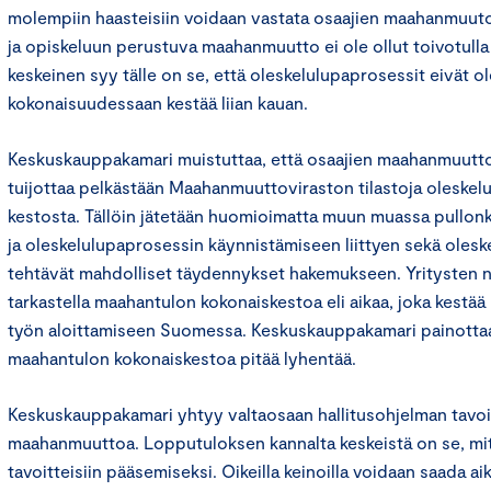
molempiin haasteisiin voidaan vastata osaajien maahanmuutol
ja opiskeluun perustuva maahanmuutto ei ole ollut toivotulla 
keskeinen syy tälle on se, että oleskelulupaprosessit eivät o
kokonaisuudessaan kestää liian kauan.
Keskuskauppakamari muistuttaa, että osaajien maahanmuuttoo
tuijottaa pelkästään Maahanmuuttoviraston tilastoja oleskelu
kestosta. Tällöin jätetään huomioimatta muun muassa pullon
ja oleskelulupaprosessin käynnistämiseen liittyen sekä oles
tehtävät mahdolliset täydennykset hakemukseen. Yritysten 
tarkastella maahantulon kokonaiskestoa eli aikaa, joka kestää
työn aloittamiseen Suomessa. Keskuskauppakamari painotta
maahantulon kokonaiskestoa pitää lyhentää.
Keskuskauppakamari yhtyy valtaosaan hallitusohjelman tavoit
maahanmuuttoa. Lopputuloksen kannalta keskeistä on se, mit
tavoitteisiin pääsemiseksi. Oikeilla keinoilla voidaan saada a