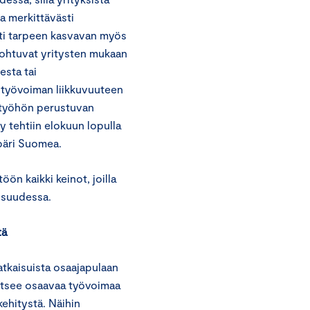
aa merkittävästi
tti tarpeen kasvavan myös
johtuvat yritysten mukaan
esta tai
 työvoiman liikkuvuuteen
i työhön perustuvan
y tehtiin elokuun lopulla
mpäri Suomea.
n kaikki keinot, joilla
isuudessa.
tä
tkaisuista osaajapulaan
itsee osaavaa työvoimaa
kehitystä. Näihin