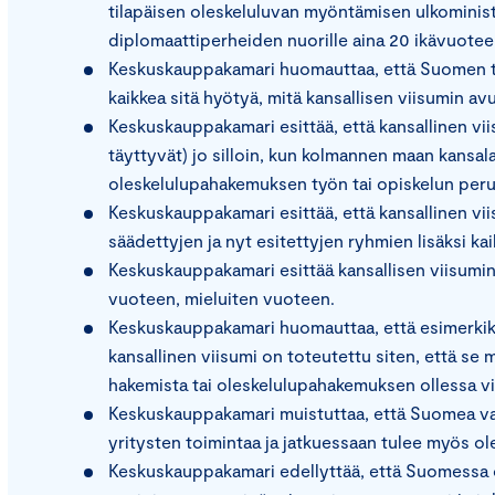
tilapäisen oleskeluluvan myöntämisen ulkomini
diplomaattiperheiden nuorille aina 20 ikävuoteen
Keskuskauppakamari huomauttaa, että Suomen tap
kaikkea sitä hyötyä, mitä kansallisen viisumin avu
Keskuskauppakamari esittää, että kansallinen vii
täyttyvät) jo silloin, kun kolmannen maan kansalai
oleskelulupahakemuksen työn tai opiskelun peru
Keskuskauppakamari esittää, että kansallinen vi
säädettyjen ja nyt esitettyjen ryhmien lisäksi ka
Keskuskauppakamari esittää kansallisen viisumi
vuoteen, mieluiten vuoteen.
Keskuskauppakamari huomauttaa, että esimerkiks
kansallinen viisumi on toteutettu siten, että s
hakemista tai oleskelulupahakemuksen ollessa vir
Keskuskauppakamari muistuttaa, että Suomea vaiv
yritysten toimintaa ja jatkuessaan tulee myös o
Keskuskauppakamari edellyttää, että Suomessa ot