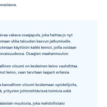
koasiassa.
.
aa vakava osaajapula, joka haittaa jo nyt
lemaan uhka talouden kasvun jatkumiselle.
etaan käyttöön kaikki keinot, joilla voidaan
ulevaisuudessa. Osaajien maahanmuuton
inen viisumi on keskeinen keino vauhdittaa
t keino, vaan tarvitaan laajasti erilaisia
 kansallinen viisumi koskemaan opiskelijoita,
itä, yritysten johtotehtävissä toimivia sekä
aislain muutosta, joka mahdollistaisi