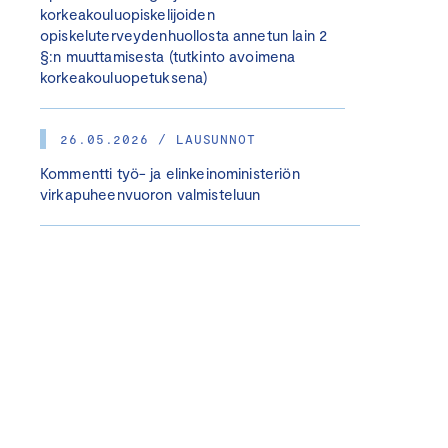
korkeakouluopiskelijoiden
opiskeluterveydenhuollosta annetun lain 2
§:n muuttamisesta (tutkinto avoimena
korkeakouluopetuksena)
26.05.2026 / LAUSUNNOT
Kommentti työ- ja elinkeinoministeriön
virkapuheenvuoron valmisteluun