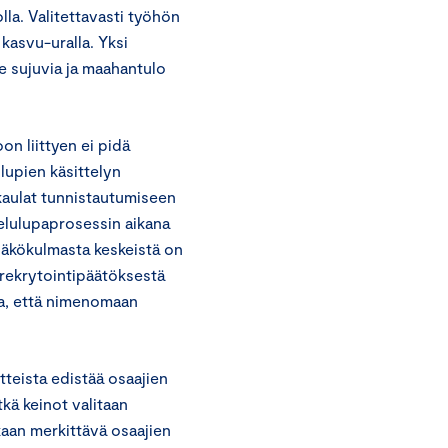
la. Valitettavasti työhön
kasvu-uralla. Yksi
le sujuvia ja maahantulo
n liittyen ei pidä
lupien käsittelyn
kaulat tunnistautumiseen
kelulupaprosessin aikana
näkökulmasta keskeistä on
 rekrytointipäätöksestä
a, että nimenomaan
teista edistää osaajien
kä keinot valitaan
ikaan merkittävä osaajien