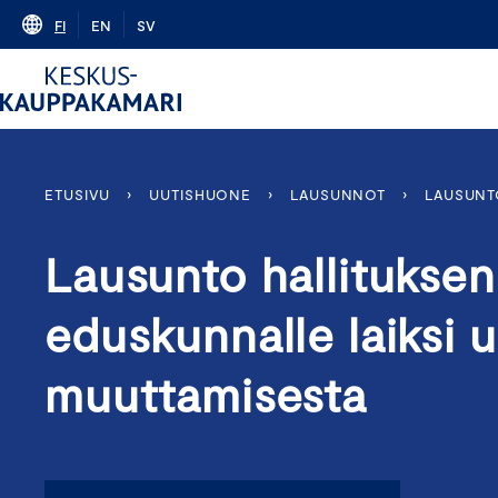
Skip
FI
EN
SV
to
content
ETUSIVU
›
UUTISHUONE
›
LAUSUNNOT
›
LAUSUNT
Lausunto hallituksen
eduskunnalle laiksi 
muuttamisesta