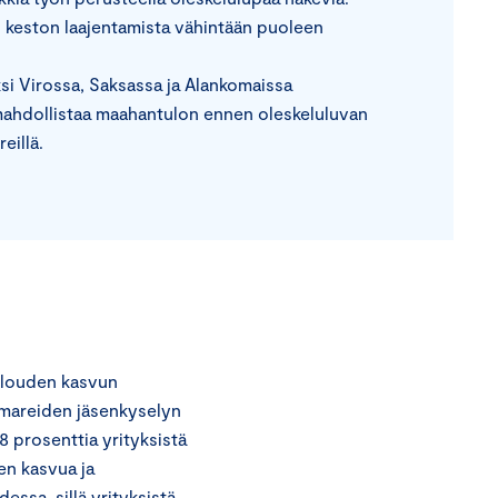
n keston laajentamista vähintään puoleen
i Virossa, Saksassa ja Alankomaissa
e mahdollistaa maahantulon ennen oleskeluluvan
eillä.
alouden kasvun
amareiden jäsenkyselyn
 prosenttia yrityksistä
en kasvua ja
essa, sillä yrityksistä