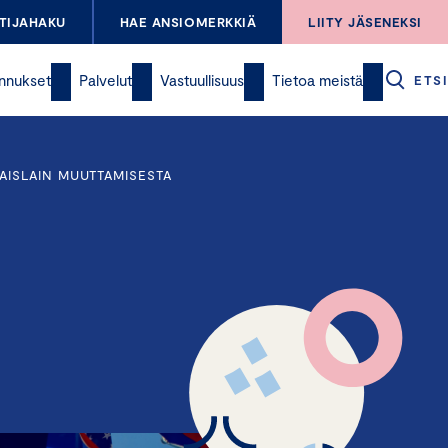
TIJAHAKU
HAE ANSIOMERKKIÄ
LIITY JÄSENEKSI
nnukset
Palvelut
Vastuullisuus
Tietoa meistä
ETSI
AISLAIN MUUTTAMISESTA