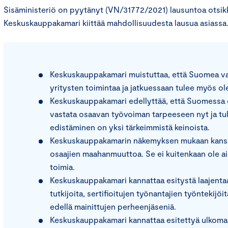
Sisäministeriö on pyytänyt (VN/31772/2021) lausuntoa otsik
Keskuskauppakamari kiittää mahdollisuudesta lausua asiassa
Keskuskauppakamari muistuttaa, että Suomea vaiv
yritysten toimintaa ja jatkuessaan tulee myös o
Keskuskauppakamari edellyttää, että Suomessa ot
vastata osaavan työvoiman tarpeeseen nyt ja t
edistäminen on yksi tärkeimmistä keinoista.
Keskuskauppakamarin näkemyksen mukaan kansall
osaajien maahanmuuttoa. Se ei kuitenkaan ole ainu
toimia.
Keskuskauppakamari kannattaa esitystä laajentaa
tutkijoita, sertifioitujen työnantajien työntekijö
edellä mainittujen perheenjäseniä.
Keskuskauppakamari kannattaa esitettyä ulkomaal