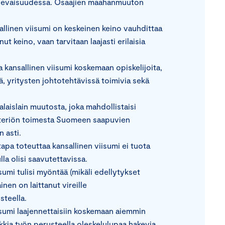
ulevaisuudessa. Osaajien maahanmuuton
inen viisumi on keskeinen keino vauhdittaa
t keino, vaan tarvitaan laajasti erilaisia
 kansallinen viisumi koskemaan opiskelijoita,
itä, yritysten johtotehtävissä toimivia sekä
aislain muutosta, joka mahdollistaisi
steriön toimesta Suomeen saapuvien
 asti.
a toteuttaa kansallinen viisumi ei tuota
lla olisi saavutettavissa.
sumi tulisi myöntää (mikäli edellytykset
nen on laittanut vireille
steella.
isumi laajennettaisiin koskemaan aiemmin
ikkia työn perusteella oleskelulupaa hakevia.