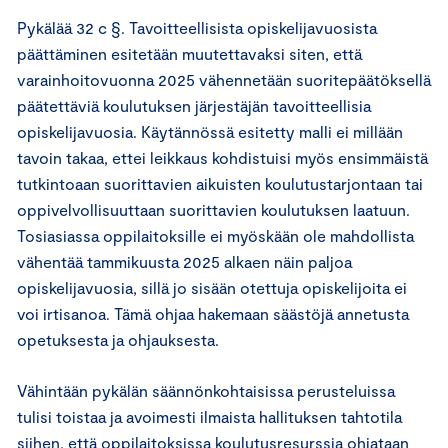
Pykälää 32 c §. Tavoitteellisista opiskelijavuosista
päättäminen esitetään muutettavaksi siten, että
varainhoitovuonna 2025 vähennetään suoritepäätöksellä
päätettäviä koulutuksen järjestäjän tavoitteellisia
opiskelijavuosia. Käytännössä esitetty malli ei millään
tavoin takaa, ettei leikkaus kohdistuisi myös ensimmäistä
tutkintoaan suorittavien aikuisten koulutustarjontaan tai
oppivelvollisuuttaan suorittavien koulutuksen laatuun.
Tosiasiassa oppilaitoksille ei myöskään ole mahdollista
vähentää tammikuusta 2025 alkaen näin paljoa
opiskelijavuosia, sillä jo sisään otettuja opiskelijoita ei
voi irtisanoa. Tämä ohjaa hakemaan säästöjä annetusta
opetuksesta ja ohjauksesta.
Vähintään pykälän säännönkohtaisissa perusteluissa
tulisi toistaa ja avoimesti ilmaista hallituksen tahtotila
siihen, että oppilaitoksissa koulutusresurssia ohjataan