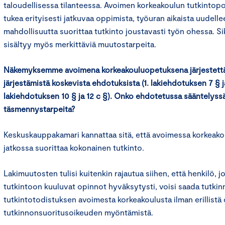
taloudellisessa tilanteessa. Avoimen korkeakoulun tutkintopo
tukea erityisesti jatkuvaa oppimista, työuran aikaista uudell
mahdollisuutta suorittaa tutkinto joustavasti työn ohessa. S
sisältyy myös merkittäviä muutostarpeita.
Näkemyksemme avoimena korkeakouluopetuksena järjestettä
järjestämistä koskevista ehdotuksista (1. lakiehdotuksen 7 § j
lakiehdotuksen 10 § ja 12 c §). Onko ehdotetussa sääntelyss
täsmennystarpeita?
Keskuskauppakamari kannattaa sitä, että avoimessa korkeak
jatkossa suorittaa kokonainen tutkinto.
Lakimuutosten tulisi kuitenkin rajautua siihen, että henkilö, j
tutkintoon kuuluvat opinnot hyväksytysti, voisi saada tutkin
tutkintotodistuksen avoimesta korkeakoulusta ilman erillistä o
tutkinnonsuoritusoikeuden myöntämistä.