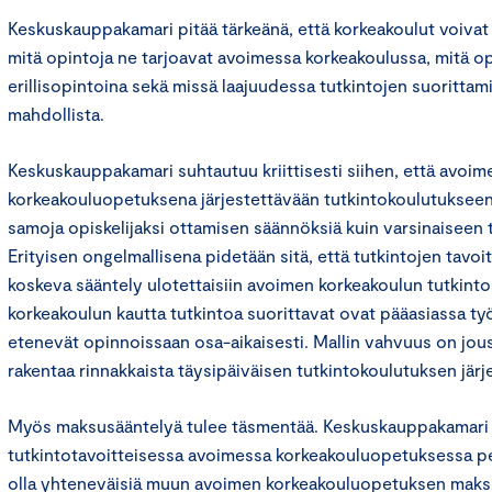
Keskuskauppakamari pitää tärkeänä, että korkeakoulut voivat 
mitä opintoja ne tarjoavat avoimessa korkeakoulussa, mitä op
erillisopintoina sekä missä laajuudessa tutkintojen suoritta
mahdollista.
Keskuskauppakamari suhtautuu kriittisesti siihen, että avoim
korkeakouluopetuksena järjestettävään tutkintokoulutukseen s
samoja opiskelijaksi ottamisen säännöksiä kuin varsinaiseen
Erityisen ongelmallisena pidetään sitä, että tutkintojen tavoit
koskeva sääntely ulotettaisiin avoimen korkeakoulun tutkinto
korkeakoulun kautta tutkintoa suorittavat ovat pääasiassa työ
etenevät opinnoissaan osa-aikaisesti. Mallin vahvuus on joust
rakentaa rinnakkaista täysipäiväisen tutkintokoulutuksen järj
Myös maksusääntelyä tulee täsmentää. Keskuskauppakamari 
tutkintotavoitteisessa avoimessa korkeakouluopetuksessa per
olla yhteneväisiä muun avoimen korkeakouluopetuksen maks