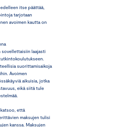
edelleen itse päättää,
intoja tarjotaan
minen avoimen kautta on
ena
ovellettaisiin laajasti
 tutkintokoulutukseen.
teellisia suorittamisaikoja
ihin. Avoimen
ssäkäyviä aikuisia, jotka
avuus, eikä siitä tule
estelmää.
katsoo, että
ittävien maksujen tulisi
ujen kanssa. Maksujen