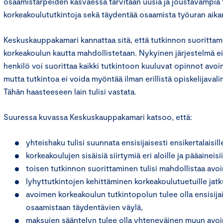
osaamistarpeiden kasvaessa tarvitaan uusia ja joustavampia 
korkeakoulututkintoja sekä täydentää osaamista työuran aika
Keskuskauppakamari kannattaa sitä, että tutkinnon suoritta
korkeakoulun kautta mahdollistetaan. Nykyinen järjestelmä e
henkilö voi suorittaa kaikki tutkintoon kuuluvat opinnot avo
mutta tutkintoa ei voida myöntää ilman erillistä opiskelijavali
Tähän haasteeseen lain tulisi vastata.
Suuressa kuvassa Keskuskauppakamari katsoo, että:
yhteishaku tulisi suunnata ensisijaisesti ensikertalaisill
korkeakoulujen sisäisiä siirtymiä eri aloille ja pääaineisi
toisen tutkinnon suorittaminen tulisi mahdollistaa av
lyhyttutkintojen kehittäminen korkeakoulutuetuille ja
avoimen korkeakoulun tutkintopolun tulee olla ensisijai
osaamistaan täydentävien väylä,
maksujen sääntelyn tulee olla yhteneväinen muun avo