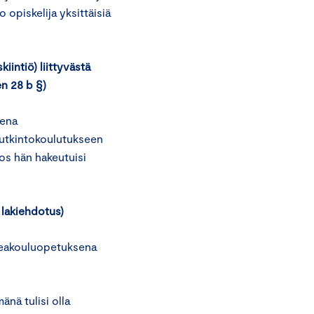
o opiskelija yksittäisiä
intiö) liittyvästä
n 28 b §)
mena
tutkintokoulutukseen
jos hän hakeutuisi
lakiehdotus)
keakouluopetuksena
nä tulisi olla