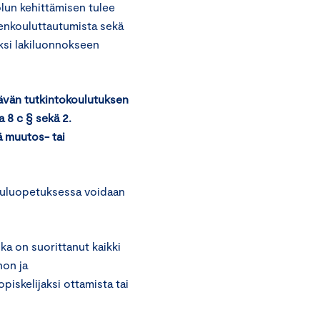
lun kehittämisen tulee
eenkouluttautumista sekä
iksi lakiluonnokseen
vän tutkintokoulutuksen
a 8 c § sekä 2.
ä muutos- tai
ouluopetuksessa voidaan
oka on suorittanut kaikki
non ja
piskelijaksi ottamista tai