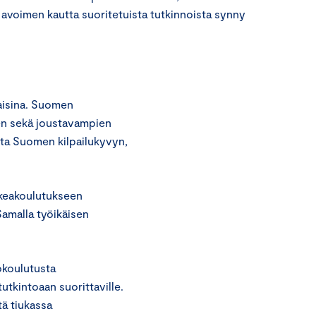
i avoimen kautta suoritetuista tutkinnoista synny
aisina. Suomen
en sekä joustavampien
ita Suomen kilpailukyvyn,
rkeakoulutukseen
amalla työikäisen
okoulutusta
tkintoaan suorittaville.
ä tiukassa