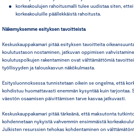
korkeakoulujen rahoitusmalli tulee uudistaa siten, ette
korkeakouluille päällekkäistä rahoitusta.
Näkemyksemme esityksen tavoitteista
Keskuskauppakamari pitää esityksen tavoitteita oikeansuunt
koulutustason nostaminen, jatkuvan oppimisen vahvistamin
koulutuspolkujen rakentaminen ovat välttämättömiä tavoitte
työllisyyden ja talouskasvun näkökulmasta.
Esitysluonnoksessa tunnistetaan oikein se ongelma, että ko
kohdistuu huomattavasti enemmän kysyntää kuin tarjontaa. S
väestön osaamisen päivittämisen tarve kasvaa jatkuvasti.
Keskuskauppakamari pitää tärkeänä, että maksutonta tutkint
kohdennetaan nykyistä vahvemmin ensimmäistä korkeakoulutu
Julkisten resurssien tehokas kohdentaminen on välttämätönt