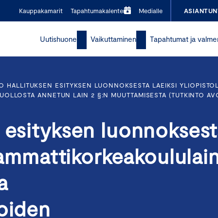
Kauppakamarit
Tapahtumakalenteri
Medialle
ASIANTUN
Uutishuone
Vaikuttaminen
Tapahtumat ja valme
 HALLITUKSEN ESITYKSEN LUONNOKSESTA LAEIKSI YLIOPISTOL
UOLLOSTA ANNETUN LAIN 2 §:N MUUTTAMISESTA (TUTKINTO 
 esityksen luonnokses
, ammattikorkeakoululain
a
joiden