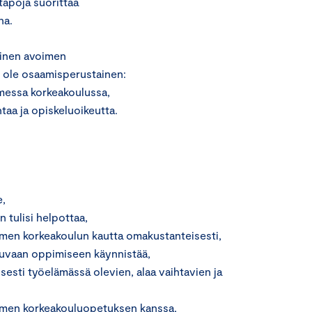
tapoja suorittaa
na.
minen avoimen
i ole osaamisperustainen:
imessa korkeakoulussa,
ntaa ja opiskeluoikeutta.
e,
in tulisi helpottaa,
oimen korkeakoulun kautta omakustanteisesti,
tkuvaan oppimiseen käynnistää,
sesti työelämässä olevien, alaa vaihtavien ja
imen korkeakouluopetuksen kanssa,