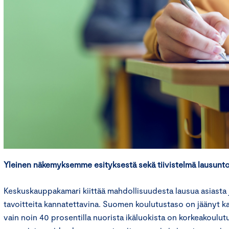
Yleinen näkemyksemme esityksestä sekä tiivistelmä lausun
Keskuskauppakamari kiittää mahdollisuudesta lausua asiasta 
tavoitteita kannatettavina. Suomen koulutustaso on jäänyt kan
vain noin 40 prosentilla nuorista ikäluokista on korkeakoulu