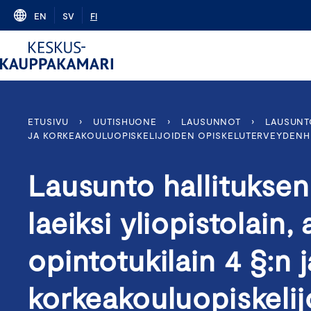
Skip
EN
SV
FI
to
content
ETUSIVU
›
UUTISHUONE
›
LAUSUNNOT
›
LAUSUNTO
JA KORKEAKOULUOPISKELIJOIDEN OPISKELUTERVEYDENH
Lausunto hallituksen
laeiksi yliopistolain
opintotukilain 4 §:n j
korkeakouluopiskeli