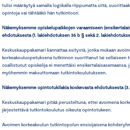
tulisi määräytyä samalla logiikalla riippumatta siitä, suorittaak
opintoja vai tähtääkö hän tutkintoon.
Näkemyksemme opiskelupaikkojen varaamiseen (ensikertalaiski
ehdotuksesta (1. lakiehdotuksen 36 b § sekä 2. lakiehdotukse
Keskuskauppakamari kannattaa esitystä, jonka mukaan avoi
korkeakouluopetuksena tutkinnon suorittanut tai sellaiseen 
osallistunut opiskelija ei menettäisi ensikertalaisasemaansa, 
myöhemmin maksuttomaan tutkintokoulutukseen.
Näkemyksemme opintotukilakia koskevasta ehdotuksesta (3. 
Keskuskauppakamari pitää perusteltuna, ettei avoimena kor
järjestettävä tutkintokoulutus oikeuta opintotukeen.
Avoimen korkeakoulun tutkintopolun ensisijaisena kohderyhmä