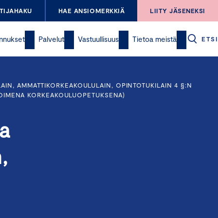
TIJAHAKU
HAE ANSIOMERKKIÄ
LIITY JÄSENEKSI
nnukset
Palvelut
Vastuullisuus
Tietoa meistä
ETSI
AIN, AMMATTIKORKEAKOULULAIN, OPINTOTUKILAIN 4 §:N
AVOIMENA KORKEAKOULUOPETUKSENA)
ta
,