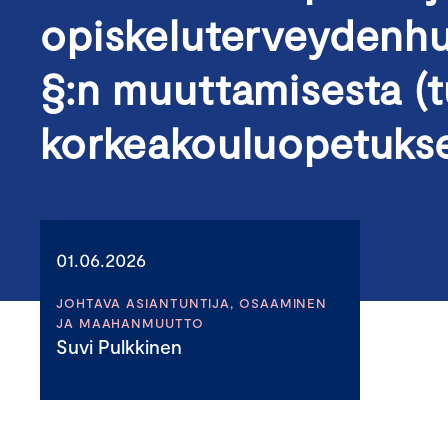
opiskeluterveydenhu
§:n muuttamisesta (
korkeakouluopetuks
01.06.2026
JOHTAVA ASIANTUNTIJA, OSAAMINEN
JA MAAHANMUUTTO
Suvi Pulkkinen