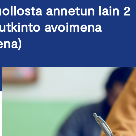
ollosta annetun lain 2
tutkinto avoimena
ena)