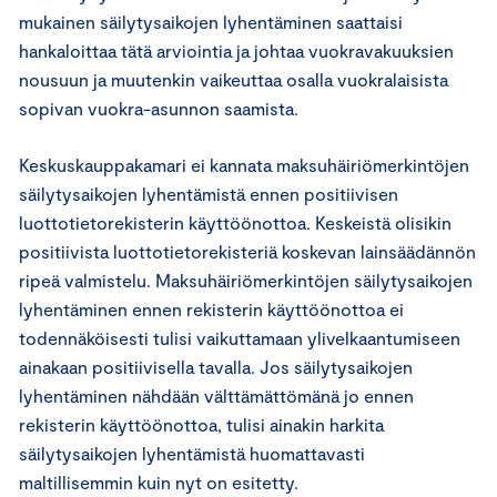
mukainen säilytysaikojen lyhentäminen saattaisi
hankaloittaa tätä arviointia ja johtaa vuokravakuuksien
nousuun ja muutenkin vaikeuttaa osalla vuokralaisista
sopivan vuokra-asunnon saamista.
Keskuskauppakamari ei kannata maksuhäiriömerkintöjen
säilytysaikojen lyhentämistä ennen positiivisen
luottotietorekisterin käyttöönottoa. Keskeistä olisikin
positiivista luottotietorekisteriä koskevan lainsäädännön
ripeä valmistelu. Maksuhäiriömerkintöjen säilytysaikojen
lyhentäminen ennen rekisterin käyttöönottoa ei
todennäköisesti tulisi vaikuttamaan ylivelkaantumiseen
ainakaan positiivisella tavalla. Jos säilytysaikojen
lyhentäminen nähdään välttämättömänä jo ennen
rekisterin käyttöönottoa, tulisi ainakin harkita
säilytysaikojen lyhentämistä huomattavasti
maltillisemmin kuin nyt on esitetty.