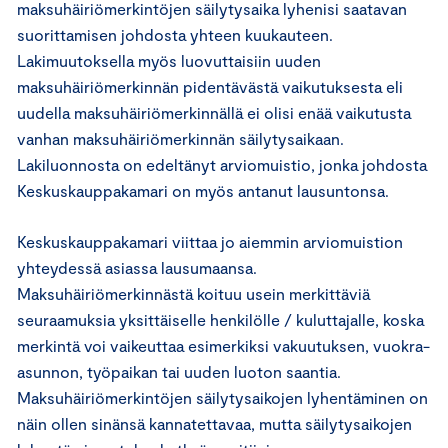
maksuhäiriömerkintöjen säilytysaika lyhenisi saatavan
suorittamisen johdosta yhteen kuukauteen.
Lakimuutoksella myös luovuttaisiin uuden
maksuhäiriömerkinnän pidentävästä vaikutuksesta eli
uudella maksuhäiriömerkinnällä ei olisi enää vaikutusta
vanhan maksuhäiriömerkinnän säilytysaikaan.
Lakiluonnosta on edeltänyt arviomuistio, jonka johdosta
Keskuskauppakamari on myös antanut lausuntonsa.
Keskuskauppakamari viittaa jo aiemmin arviomuistion
yhteydessä asiassa lausumaansa.
Maksuhäiriömerkinnästä koituu usein merkittäviä
seuraamuksia yksittäiselle henkilölle / kuluttajalle, koska
merkintä voi vaikeuttaa esimerkiksi vakuutuksen, vuokra-
asunnon, työpaikan tai uuden luoton saantia.
Maksuhäiriömerkintöjen säilytysaikojen lyhentäminen on
näin ollen sinänsä kannatettavaa, mutta säilytysaikojen