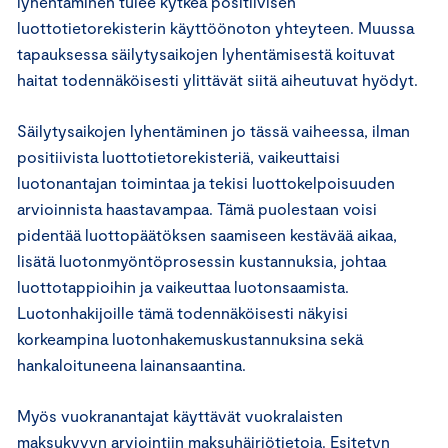
lyhentäminen tulee kytkeä positiivisen
luottotietorekisterin käyttöönoton yhteyteen. Muussa
tapauksessa säilytysaikojen lyhentämisestä koituvat
haitat todennäköisesti ylittävät siitä aiheutuvat hyödyt.
Säilytysaikojen lyhentäminen jo tässä vaiheessa, ilman
positiivista luottotietorekisteriä, vaikeuttaisi
luotonantajan toimintaa ja tekisi luottokelpoisuuden
arvioinnista haastavampaa. Tämä puolestaan voisi
pidentää luottopäätöksen saamiseen kestävää aikaa,
lisätä luotonmyöntöprosessin kustannuksia, johtaa
luottotappioihin ja vaikeuttaa luotonsaamista.
Luotonhakijoille tämä todennäköisesti näkyisi
korkeampina luotonhakemuskustannuksina sekä
hankaloituneena lainansaantina.
Myös vuokranantajat käyttävät vuokralaisten
maksukyvyn arviointiin maksuhäiriötietoja. Esitetyn