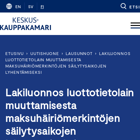
Skip
EN
SV
FI
ETSI
to
content
ETUSIVU
›
UUTISHUONE
›
LAUSUNNOT
›
LAKILUONNOS
LUOTTOTIETOLAIN MUUTTAMISESTA
MAKSUHÄIRIÖMERKINTÖJEN SÄILYTYSAIKOJEN
LYHENTÄMISEKSI
Lakiluonnos luottotietolain
muuttamisesta
maksuhäiriömerkintöjen
säilytysaikojen