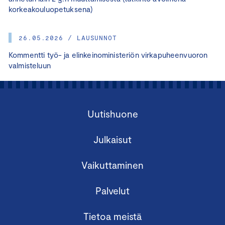
korkeakouluopetuksena)
26.05.2026 / LAUSUNNOT
Kommentti työ- ja elinkeinoministeriön virkapuheenvuoron
valmisteluun
Uutishuone
Julkaisut
Vaikuttaminen
Palvelut
Tietoa meistä