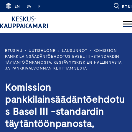
Skip
EN
SV
FI
ETSI
to
content
ETUSIVU
›
UUTISHUONE
›
LAUSUNNOT
›
KOMISSION
PANKKILAINSÄÄDÄNTÖEHDOTUS BASEL III -STANDARDIN
TÄYTÄNTÖÖNPANOSTA, KESTÄVYYSRISKIEN HALLINNASTA
JA PANKKIVALVONNAN KEHITTÄMISESTÄ
Komission
pankkilainsäädäntöehdotu
s Basel III -standardin
täytäntöönpanosta,