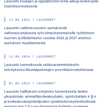
Lausunto koulujen ja oppilaitosten loma-aikoja koskevasta
muistioluonnoksesta
15.06.2026 / LAUSUNNOT
Lausunto valtioneuvoston asetuksesta
valtionavustuksesta työvoimaviranomaiselle työttömien
nuorten työllistämiseen vuosina 2026 ja 2027 annetun
asetuksen muuttamisesta
12.06.2026 / LAUSUNNOT
Lausunto luonnoksesta valtiovarainministeriön
selvitykseksi liikuntapalvelujen arvonlisäverokohtelusta
01.06.2026 / LAUSUNNOT
Lausunto hallituksen esityksen luonnoksesta laeiksi
yliopistolain, ammattikorkeakoululain, opintotukilain 4 §:n
ja korkeakouluopiskelijoiden opiskeluterveydenhuollosta
annetun lain 2 §:n muuttamisesta (tutkinto avoimena