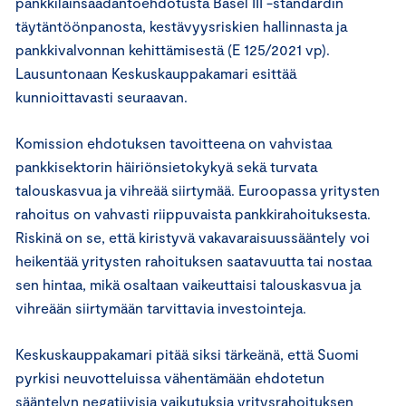
pankkilainsäädäntöehdotusta Basel III -standardin
täytäntöönpanosta, kestävyysriskien hallinnasta ja
pankkivalvonnan kehittämisestä (E 125/2021 vp).
Lausuntonaan Keskuskauppakamari esittää
kunnioittavasti seuraavan.
Komission ehdotuksen tavoitteena on vahvistaa
pankkisektorin häiriönsietokykyä sekä turvata
talouskasvua ja vihreää siirtymää. Euroopassa yritysten
rahoitus on vahvasti riippuvaista pankkirahoituksesta.
Riskinä on se, että kiristyvä vakavaraisuussääntely voi
heikentää yritysten rahoituksen saatavuutta tai nostaa
sen hintaa, mikä osaltaan vaikeuttaisi talouskasvua ja
vihreään siirtymään tarvittavia investointeja.
Keskuskauppakamari pitää siksi tärkeänä, että Suomi
pyrkisi neuvotteluissa vähentämään ehdotetun
sääntelyn negatiivisia vaikutuksia yritysrahoituksen