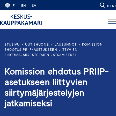
Skip
FI
EN
SV
ETSI
to
content
ETUSIVU
›
UUTISHUONE
›
LAUSUNNOT
›
KOMISSION
EHDOTUS PRIIP-ASETUKSEEN LIITTYVIEN
SIIRTYMÄJÄRJESTELYJEN JATKAMISEKSI
Komission ehdotus PRIIP-
asetukseen liittyvien
siirtymäjärjestelyjen
jatkamiseksi