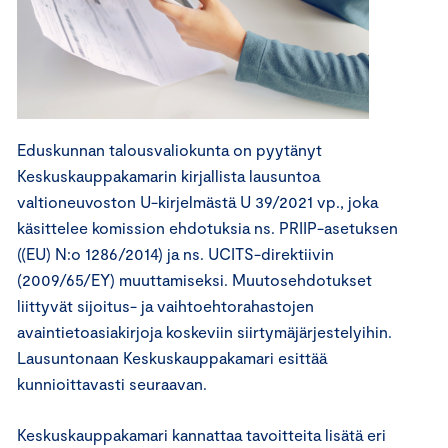
Eduskunnan talousvaliokunta on pyytänyt
Keskuskauppakamarin kirjallista lausuntoa
valtioneuvoston U-kirjelmästä U 39/2021 vp., joka
käsittelee komission ehdotuksia ns. PRIIP-asetuksen
((EU) N:o 1286/2014) ja ns. UCITS-direktiivin
(2009/65/EY) muuttamiseksi. Muutosehdotukset
liittyvät sijoitus- ja vaihtoehtorahastojen
avaintietoasiakirjoja koskeviin siirtymäjärjestelyihin.
Lausuntonaan Keskuskauppakamari esittää
kunnioittavasti seuraavan.
Keskuskauppakamari kannattaa tavoitteita lisätä eri