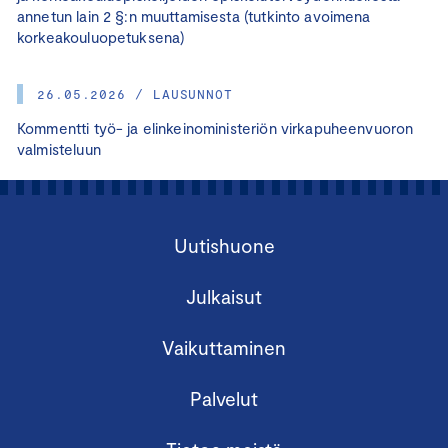
annetun lain 2 §:n muuttamisesta (tutkinto avoimena
korkeakouluopetuksena)
26.05.2026 / LAUSUNNOT
Kommentti työ- ja elinkeinoministeriön virkapuheenvuoron
valmisteluun
Uutishuone
Julkaisut
Vaikuttaminen
Palvelut