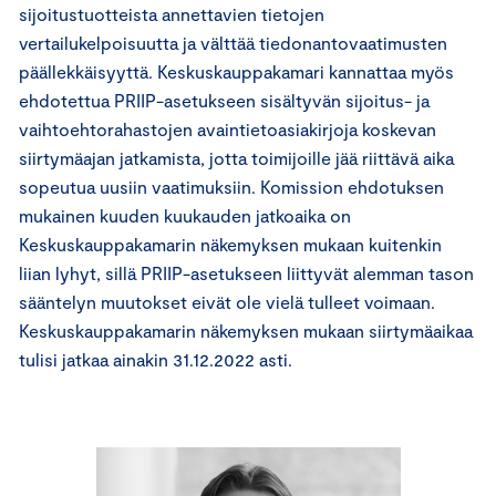
sijoitustuotteista annettavien tietojen
vertailukelpoisuutta ja välttää tiedonantovaatimusten
päällekkäisyyttä. Keskuskauppakamari kannattaa myös
ehdotettua PRIIP-asetukseen sisältyvän sijoitus- ja
vaihtoehtorahastojen avaintietoasiakirjoja koskevan
siirtymäajan jatkamista, jotta toimijoille jää riittävä aika
sopeutua uusiin vaatimuksiin. Komission ehdotuksen
mukainen kuuden kuukauden jatkoaika on
Keskuskauppakamarin näkemyksen mukaan kuitenkin
liian lyhyt, sillä PRIIP-asetukseen liittyvät alemman tason
sääntelyn muutokset eivät ole vielä tulleet voimaan.
Keskuskauppakamarin näkemyksen mukaan siirtymäaikaa
tulisi jatkaa ainakin 31.12.2022 asti.