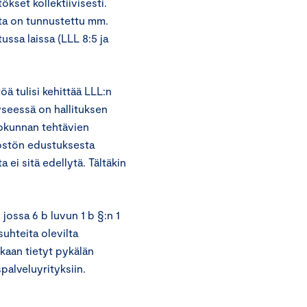
ökset kollektiivisesti.
ta on tunnustettu mm.
ussa laissa (LLL 8:5 ja
 tulisi kehittää LLL:n
yseessä on hallituksen
liokunnan tehtävien
löstön edustuksesta
 ei sitä edellytä. Tältäkin
jossa 6 b luvun 1 b §:n 1
suhteita olevilta
kaan tietyt pykälän
palveluyrityksiin.