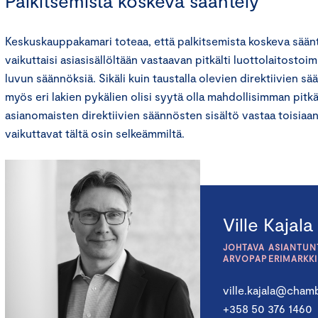
Palkitsemista koskeva sääntely
Keskuskauppakamari toteaa, että palkitsemista koskeva säänte
vaikuttaisi asiasisällöltään vastaavan pitkälti luottolaitostoi
luvun säännöksiä. Sikäli kuin taustalla olevien direktiivien s
myös eri lakien pykälien olisi syytä olla mahdollisimman pitk
asianomaisten direktiivien säännösten sisältö vastaa toisiaa
vaikuttavat tältä osin selkeämmiltä.
Ville Kajala
JOHTAVA ASIANTUNT
ARVOPAPERIMARKK
ville.kajala@chamb
+358 50 376 1460