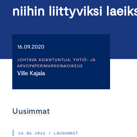
niihin liittyviksi laeik
16.09.2020
JOHTAVA ASIANTUNTIJA, YHTIÖ- JA
ARVOPAPERIMARKKINAOIKEUS
Ville Kajala
Uusimmat
26.06.2026 / LAUSUNNOT