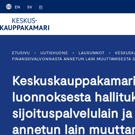
Skip
EN
SV
FI
to
content
ETUSIVU
›
UUTISHUONE
›
LAUSUNNOT
›
KESKUSK
FINANSSIVALVONNASTA ANNETUN LAIN MUUTTAMISESTA SEKÄ
Keskuskauppakamari
luonnoksesta hallituk
sijoituspalvelulain j
annetun lain muuttam