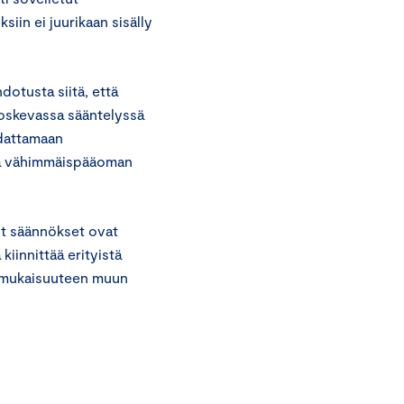
siin ei juurikaan sisälly
otusta siitä, että
koskevassa sääntelyssä
udattamaan
ia vähimmäispääoman
t säännökset ovat
kiinnittää erityistä
nmukaisuuteen muun