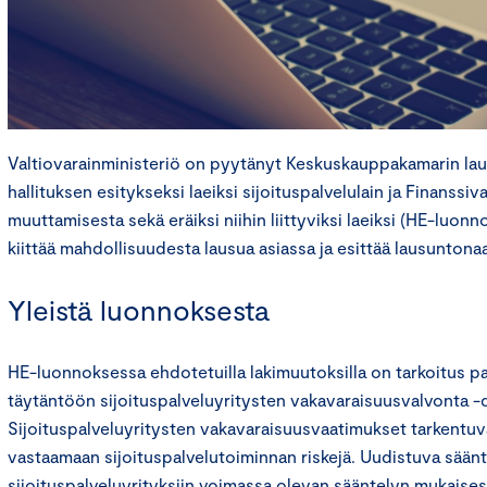
Valtiovarainministeriö on pyytänyt Keskuskauppakamarin la
hallituksen esitykseksi laeiksi sijoituspalvelulain ja Finanssi
muuttamisesta sekä eräiksi niihin liittyviksi laeiksi (HE-luo
kiittää mahdollisuudesta lausua asiassa ja esittää lausunton
Yleistä luonnoksesta
HE-luonnoksessa ehdotetuilla lakimuutoksilla on tarkoitus pa
täytäntöön sijoituspalveluyritysten vakavaraisuusvalvonta -d
Sijoituspalveluyritysten vakavaraisuusvaatimukset tarkentu
vastaamaan sijoituspalvelutoiminnan riskejä. Uudistuva sään
sijoituspalveluyrityksiin voimassa olevan sääntelyn mukaises