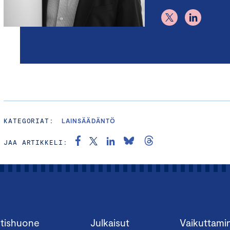
KATEGORIAT:
LAINSÄÄDÄNTÖ
JAA ARTIKKELI:
tishuone
Julkaisut
Vaikuttami