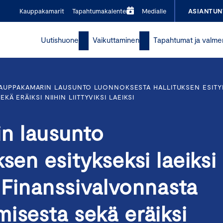
Kauppakamarit
Tapahtumakalenteri
Medialle
ASIANTUN
Uutishuone
Vaikuttaminen
Tapahtumat ja valme
AUPPAKAMARIN LAUSUNTO LUONNOKSESTA HALLITUKSEN ESITYKS
 ERÄIKSI NIIHIN LIITTYVIKSI LAEIKSI
n lausunto
sen esitykseksi laeiksi
a Finanssivalvonnasta
isesta sekä eräiksi