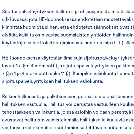
Sijoituspalveluyrityksen hallinto- ja ohjausjärjestelmistä sää
6 b luvussa, jota HE-luonnoksessa ehdotetaan muutettavaks
kiinnittää huomiota siihen, että ehdotetut säännökset ovat si
eivätkä kaikilta osin vastaa suomalaisten yhtiöiden hallinnoin
käytäntöjä tai luottolaitostoiminnasta annetun lain (LLL) sää
HE-luonnoksessa käytetään ilmaisuja sijoituspalveluyrityksen 
luvun 2 a §:n 4 momentti) ja sijoituspalveluyrityksen palkits
7 §:n 1 ja 4 mo-mentti sekä 11 §). Kumpikin valiokunta lienee 
sijoituspalveluyrityksen hallituksen valiokunta.
Riskienhallinnasta ja palkitsemisen periaatteista päättämine
hallituksen vastuulla. Hallitus voi perustaa vastuulleen kuulu
tehostaakseen valiokuntia, joissa asioihin voidaan perehtyä 
avustavat hallitusta valmistelemalla hallitukselle kuuluvia asio
vastuussa valiokunnille osoittamiensa tehtävien hoitamisesta.