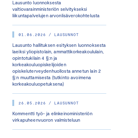
Lausunto luonnoksesta
valtiovarainministeriön selvitykseksi
liikuntapalvelujen arvonlisäverokohtelusta
01.06.2026 / LAUSUNNOT
Lausunto hallituksen esityksen luonnoksesta
laeiksi yliopistolain, ammattikorkeakoululain,
opintotukilain 4 §:n ja
korkeakouluopiskelijoiden
opiskeluterveydenhuollosta annetun lain 2
§:n muuttamisesta (tutkinto avoimena
korkeakouluopetuksena)
26.05.2026 / LAUSUNNOT
Kommentti työ- ja elinkeinoministeriön
virkapuheenvuoron valmisteluun