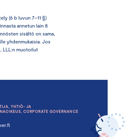
ly (6 b luvun 7–11 §)
minnasta annetun lain 8
äännösten sisältö on sama,
älle yhdenmukaisia. Jos
n, LLL:n muotoilut
IJA, YHTIÖ- JA
INAOIKEUS, CORPORATE GOVERNANCE
er.fi