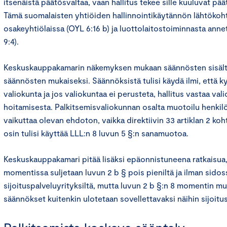
itsenäistä päätösvaltaa, vaan hallitus tekee sille kuuluvat päät
Tämä suomalaisten yhtiöiden hallinnointikäytännön lähtökoh
osakeyhtiölaissa (OYL 6:16 b) ja luottolaitostoiminnasta annet
9:4).
Keskuskauppakamarin näkemyksen mukaan säännösten sisältöä
säännösten mukaiseksi. Säännöksistä tulisi käydä ilmi, että k
valiokunta ja jos valiokuntaa ei perusteta, hallitus vastaa va
hoitamisesta. Palkitsemisvaliokunnan osalta muotoilu henki
vaikuttaa olevan ehdoton, vaikka direktiivin 33 artiklan 2 kohta
osin tulisi käyttää LLL:n 8 luvun 5 §:n sanamuotoa.
Keskuskauppakamari pitää lisäksi epäonnistuneena ratkaisua, 
momentissa suljetaan luvun 2 b § pois pieniltä ja ilman sidos
sijoituspalveluyrityksiltä, mutta luvun 2 b §:n 8 momentin mu
säännökset kuitenkin ulotetaan sovellettavaksi näihin sijoitus