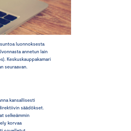
usuntoa luonnoksesta
valvonnasta annetun lain
nnos). Keskuskauppakamari
aan seuraavan.
nna kansallisesti
irektiivin säädökset.
vat selkeämmin
tely korvaa
ti sovelletut