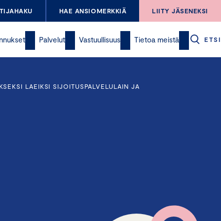
TIJAHAKU
HAE ANSIOMERKKIÄ
LIITY JÄSENEKSI
nnukset
Palvelut
Vastuullisuus
Tietoa meistä
ETSI
EKSI LAEIKSI SIJOITUSPALVELULAIN JA