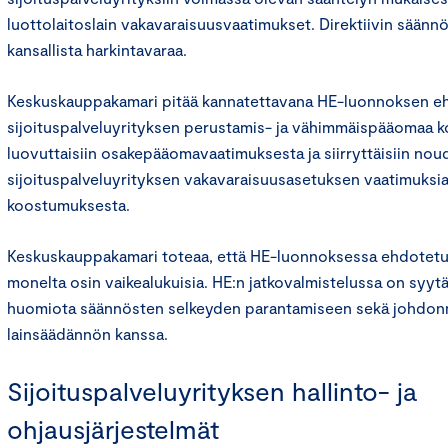
luottolaitoslain vakavaraisuusvaatimukset. Direktiivin säännök
kansallista harkintavaraa.
Keskuskauppakamari pitää kannatettavana HE-luonnoksen ehd
sijoituspalveluyrityksen perustamis- ja vähimmäispääomaa 
luovuttaisiin osakepääomavaatimuksesta ja siirryttäisiin no
sijoituspalveluyrityksen vakavaraisuusasetuksen vaatimuks
koostumuksesta.
Keskuskauppakamari toteaa, että HE-luonnoksessa ehdotetu
monelta osin vaikealukuisia. HE:n jatkovalmistelussa on syytä 
huomiota säännösten selkeyden parantamiseen sekä johdo
lainsäädännön kanssa.
Sijoituspalveluyrityksen hallinto- ja
ohjausjärjestelmät