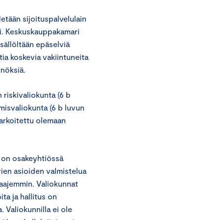
detään sijoituspalvelulain
i. Keskuskauppakamari
sällöltään epäselviä
tia koskevia vakiintuneita
nnöksiä.
riskivaliokunta (6 b
emisvaliokunta (6 b luvun
tarkoitettu olemaan
n on osakeyhtiössä
vien asioiden valmistelua
laajemmin. Valiokunnat
ita ja hallitus on
 Valiokunnilla ei ole