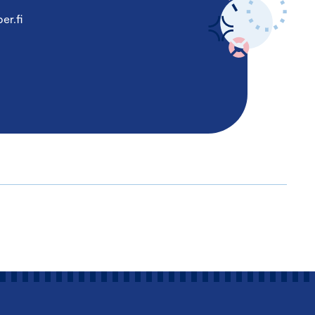
er.fi