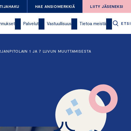
TIJAHAKU
HAE ANSIOMERKKIÄ
LIITY JÄSENEKSI
nnukset
Palvelut
Vastuullisuus
Tietoa meistä
ETSI
RJANPITOLAIN 1 JA 7 LUVUN MUUTTAMISESTA