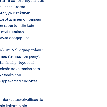
ta inflaatiokehitystä. Jos
n kansallisessa
ntelyyn direktiivin
n korottaminen on omiaan
en raportointiin kuin
on myös omiaan
yvää osaajapulaa.
2023 vp) kirjanpitolain 1
 määritelmään on jäänyt
ta tässä yhteydessä.
telmän soveltamisalasta
yhtäaikainen
kauppakamari ehdottaa,
lintarkastusvelvollisuutta
lain kokorajoihin.