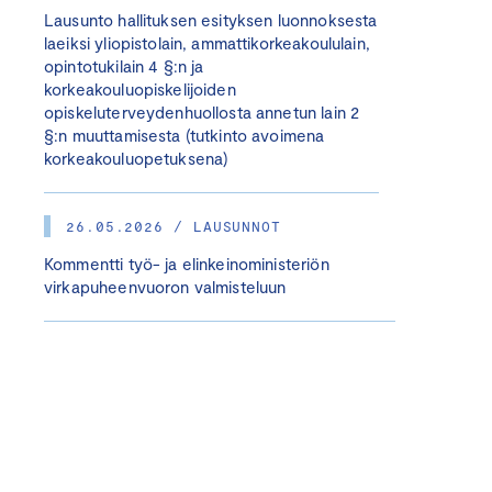
Lausunto hallituksen esityksen luonnoksesta
laeiksi yliopistolain, ammattikorkeakoululain,
opintotukilain 4 §:n ja
korkeakouluopiskelijoiden
opiskeluterveydenhuollosta annetun lain 2
§:n muuttamisesta (tutkinto avoimena
korkeakouluopetuksena)
26.05.2026 / LAUSUNNOT
Kommentti työ- ja elinkeinoministeriön
virkapuheenvuoron valmisteluun