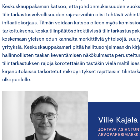
Keskuskauppakamari katsoo, että johdonmukaisuuden vuoks
tilintarkastusvelvollisuuden raja-arvoihin olisi tehtävä vähin
inflaatiokorjaus. Tämän voidaan katsoa olleen myös komission
tarkoituksena, koska tilinpäätösdirektiivissä tilintarkastuspa
koskemaan yleisen edun kannalta merkittäviä yhteisöjä, suury
yrityksiä. Keskuskauppakamari pitää hallitusohjelmaankin kirj
hallinnollisten taakan keventämisen näkökulmasta perusteltun
tilintarkastuksen rajoja korotettaisiin tästäkin vielä maltillisest
kirjanpitolaissa tarkoitetut mikroyritykset rajattaisiin tilinta
ulkopuolelle.
Ville Kajala
JOHTAVA ASIANTUNT
ARVOPAPERIMARKK