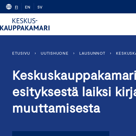
Skip
FI
EN
SV
to
content
ETUSIVU
›
UUTISHUONE
›
LAUSUNNOT
›
KESKUSKA
Keskuskauppakamarin
esityksestä laiksi kir
muuttamisesta