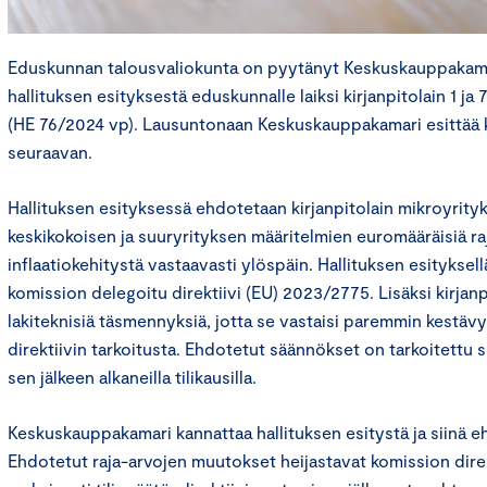
Eduskunnan talousvaliokunta on pyytänyt Keskuskauppakamari
hallituksen esityksestä eduskunnalle laiksi kirjanpitolain 1 j
(HE 76/2024 vp). Lausuntonaan Keskuskauppakamari esittää k
seuraavan.
Hallituksen esityksessä ehdotetaan kirjanpitolain mikroyrity
keskikokoisen ja suuryrityksen määritelmien euromääräisiä raj
inflaatiokehitystä vastaavasti ylöspäin. Hallituksen esityksel
komission delegoitu direktiivi (EU) 2023/2775. Lisäksi kirjanpi
lakiteknisiä täsmennyksiä, jotta se vastaisi paremmin kestäv
direktiivin tarkoitusta. Ehdotetut säännökset on tarkoitettu so
sen jälkeen alkaneilla tilikausilla.
Keskuskauppakamari kannattaa hallituksen esitystä ja siinä e
Ehdotetut raja-arvojen muutokset heijastavat komission direk