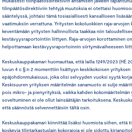
mukaisesti tilinpäätösdirektiivin antamisen jälkeen tapahtunut
tilinpäätösdirektiiviin tehtyjä muutoksia ei otettaisi huomioo
sääntelyssä, johtaisi tämä tosiasiallisesti kansalliseen lisäsää
vaatimuksiin verrattuna. Yritysten kokoluokkien raja-arvoje
keventämään yritysten hallinnollista taakkaa niin taloudellise
kestävyysraportointiin liittyen. Raja-arvojen korottaminen 
helpottamaan kestävyysraportoinnin siirtymävaiheeseen liitt
Keskuskauppakamari huomauttaa, että lailla 1249/2023 (HE 20/
luvun 4 c §:n 2 momenttiin lisättyyn keskikokoisen yrityksen
epäjohdonmukaisuus, joka olisi selvyyden vuoksi syytä korja
Keskisuuren yrityksen määritelmän sanamuoto ei sulje määri
pois mikro- ja pienyrityksiä, vaikka kahden kokomääritelmän 
soveltuminen ei ole ollut lainsäätäjän tarkoituksena. Keskus
että säännöstä selvennettäisiin tältä osin.
Keskuskauppakamari kiinnittää lisäksi huomiota siihen, että ti
koskevia tilintarkastuslain kokorajoja ei ole sidottu kirjanpito