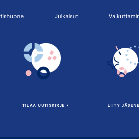
tishuone
Julkaisut
Vaikuttami
TILAA UUTISKIRJE ›
LIITY JÄSENE