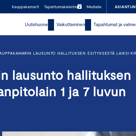
Kauppakamarit
Tapahtumakalenteri
Medialle
ASIANTUN
Uutishuone
Vaikuttaminen
Tapahtumat ja valme
UPPAKAMARIN LAUSUNTO HALLITUKSEN ESITYKSESTÄ LAIKSI KI
 lausunto hallituksen
janpitolain 1 ja 7 luvun