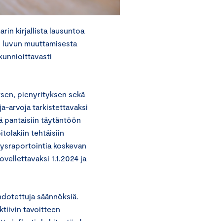
n kirjallista lausuntoa
a 7 luvun muuttamisesta
unnioittavasti
ksen, pienyrityksen sekä
a-arvoja tarkistettavaksi
lä pantaisiin täytäntöön
tolakiin tehtäisiin
yysraportointia koskevan
vellettavaksi 1.1.2024 ja
hdotettuja säännöksiä.
tiivin tavoitteen