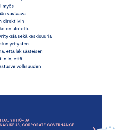
i myös
tään vastaava
 direktiivin
kko on ulotettu
rityksiä sekä keskisuuria
atun yritysten
a, että lakisääteisen
i niin, että
rkastusvelvollisuuden
IJA, YHTIÖ- JA
INAOIKEUS, CORPORATE GOVERNANCE