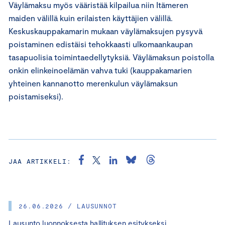
Väylämaksu myös vääristää kilpailua niin Itämeren
maiden välillä kuin erilaisten käyttäjien välillä.
Keskuskauppakamarin mukaan väylämaksujen pysyvä
poistaminen edistäisi tehokkaasti ulkomaankaupan
tasapuolisia toimintaedellytyksiä. Väylämaksun poistolla
onkin elinkeinoelämän vahva tuki (kauppakamarien
yhteinen kannanotto merenkulun väylämaksun
poistamiseksi).
JAA ARTIKKELI:
26.06.2026 / LAUSUNNOT
Lausunto luonnoksesta hallituksen esitykseksi