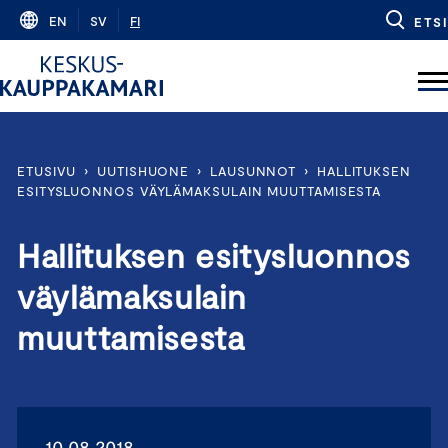
Skip
EN
SV
FI
ETSI
to
content
ETUSIVU
›
UUTISHUONE
›
LAUSUNNOT
›
HALLITUKSEN
ESITYSLUONNOS VÄYLÄMAKSULAIN MUUTTAMISESTA
Hallituksen esitysluonnos
väylämaksulain
muuttamisesta
10.08.2018