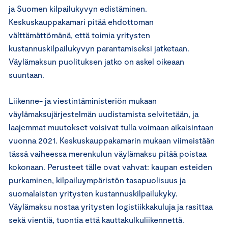
ja Suomen kilpailukyvyn edistäminen.
Keskuskauppakamari pitää ehdottoman
välttämättömänä, että toimia yritysten
kustannuskilpailukyvyn parantamiseksi jatketaan.
Väylämaksun puolituksen jatko on askel oikeaan
suuntaan.
Liikenne- ja viestintäministeriön mukaan
väylämaksujärjestelmän uudistamista selvitetään, ja
laajemmat muutokset voisivat tulla voimaan aikaisintaan
vuonna 2021. Keskuskauppakamarin mukaan viimeistään
tässä vaiheessa merenkulun väylämaksu pitää poistaa
kokonaan. Perusteet tälle ovat vahvat: kaupan esteiden
purkaminen, kilpailuympäristön tasapuolisuus ja
suomalaisten yritysten kustannuskilpailukyky.
Väylämaksu nostaa yritysten logistiikkakuluja ja rasittaa
sekä vientiä, tuontia että kauttakulkuliikennettä.