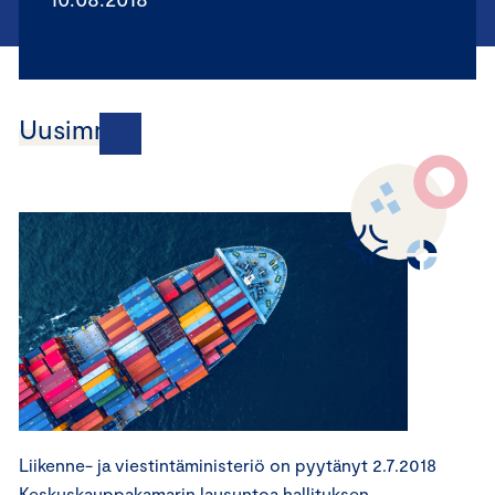
Uusimmat
Liikenne- ja viestintäministeriö on pyytänyt 2.7.2018
Keskuskauppakamarin lausuntoa hallituksen