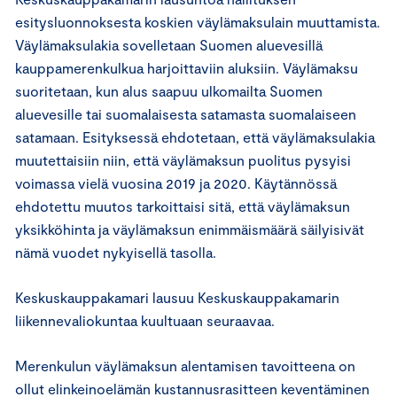
esitysluonnoksesta koskien väylämaksulain muuttamista.
Väylämaksulakia sovelletaan Suomen aluevesillä
kauppamerenkulkua harjoittaviin aluksiin. Väylämaksu
suoritetaan, kun alus saapuu ulkomailta Suomen
aluevesille tai suomalaisesta satamasta suomalaiseen
satamaan. Esityksessä ehdotetaan, että väylämaksulakia
muutettaisiin niin, että väylämaksun puolitus pysyisi
voimassa vielä vuosina 2019 ja 2020. Käytännössä
ehdotettu muutos tarkoittaisi sitä, että väylämaksun
yksikköhinta ja väylämaksun enimmäismäärä säilyisivät
nämä vuodet nykyisellä tasolla.
Keskuskauppakamari lausuu Keskuskauppakamarin
liikennevaliokuntaa kuultuaan seuraavaa.
Merenkulun väylämaksun alentamisen tavoitteena on
ollut elinkeinoelämän kustannusrasitteen keventäminen