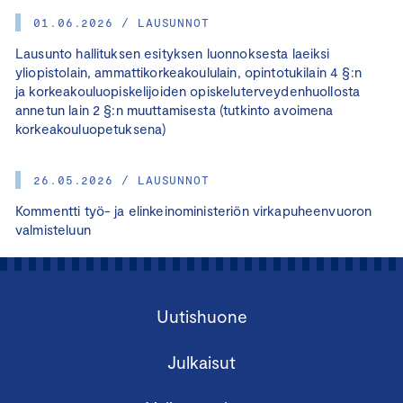
01.06.2026 / LAUSUNNOT
Lausunto hallituksen esityksen luonnoksesta laeiksi
yliopistolain, ammattikorkeakoululain, opintotukilain 4 §:n
ja korkeakouluopiskelijoiden opiskeluterveydenhuollosta
annetun lain 2 §:n muuttamisesta (tutkinto avoimena
korkeakouluopetuksena)
26.05.2026 / LAUSUNNOT
Kommentti työ- ja elinkeinoministeriön virkapuheenvuoron
valmisteluun
Uutishuone
Julkaisut