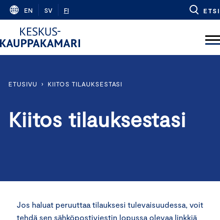
Skip
EN
SV
FI
ETSI
to
content
ETUSIVU
›
KIITOS TILAUKSESTASI
Kiitos tilauksestasi
Jos haluat peruuttaa tilauksesi tulevaisuudessa, voit
tehdä sen sähköpostiviestin lopussa olevaa linkkiä