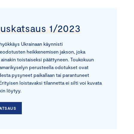
ouskatsaus 1/2023
hyökkäys Ukrainaan käynnisti
eodotusten heikkenemisen jakson, joka
i ainakin toistaiseksi päättyneen. Toukokuun
marikyselyn perusteella odotukset ovat
esta pysyneet paikallaan tai parantuneet
rityisen loistavaksi tilannetta ei silti voi kuvata
kin löytyy.
KATSAUS