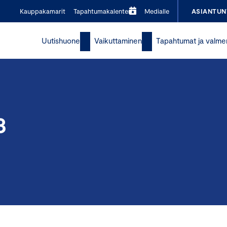
Kauppakamarit
Tapahtumakalenteri
Medialle
ASIANTUN
Uutishuone
Vaikuttaminen
Tapahtumat ja valme
3