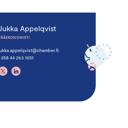
Jukka Appelqvist
PÄÄEKONOMISTI
jukka.appelqvist@chamber.fi
+358 44 263 1051