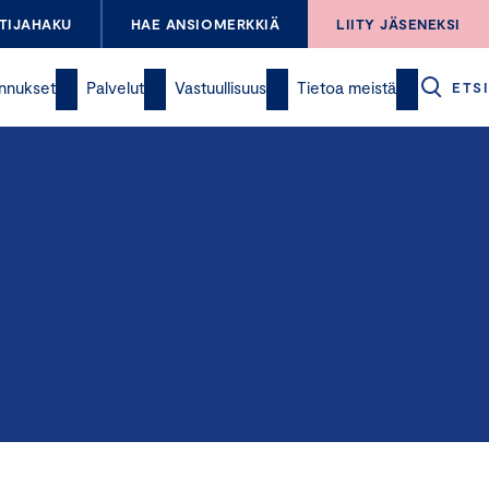
TIJAHAKU
HAE ANSIOMERKKIÄ
LIITY JÄSENEKSI
nnukset
Palvelut
Vastuullisuus
Tietoa meistä
ETSI