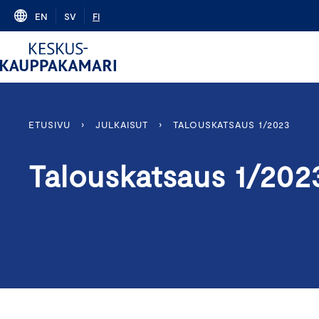
Skip
EN
SV
FI
to
content
ETUSIVU
›
JULKAISUT
›
TALOUSKATSAUS 1/2023
Talouskatsaus 1/202