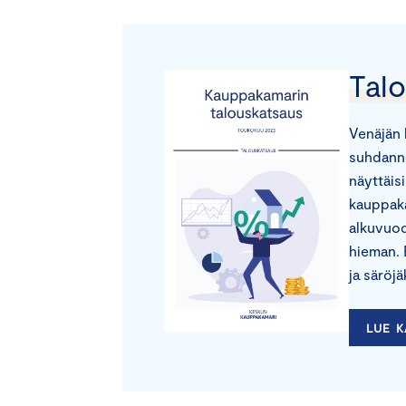
Tal
Venäjän 
suhdann
näyttäis
kauppaka
alkuvuod
hieman. E
ja säröjä
LUE 