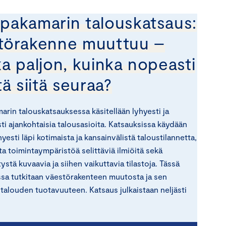
pakamarin talouskatsaus:
törakenne muuttuu –
a paljon, kuinka nopeasti
tä siitä seuraa?
rin talouskatsauksessa käsitellään lyhyesti ja
ti ajankohtaisia talousasioita. Katsauksissa käydään
yesti läpi kotimaista ja kansainvälistä taloustilannetta,
ta toimintaympäristöä selittäviä ilmiöitä sekä
ystä kuvaavia ja siihen vaikuttavia tilastoja. Tässä
sa tutkitaan väestörakenteen muutosta ja sen
 talouden tuotavuuteen. Katsaus julkaistaan neljästi