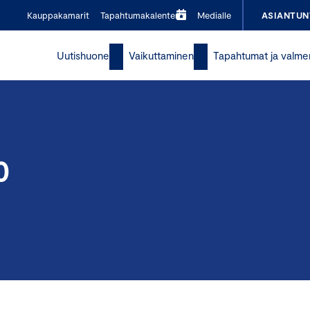
Kauppakamarit
Tapahtumakalenteri
Medialle
ASIANTUN
Uutishuone
Vaikuttaminen
Tapahtumat ja valme
0