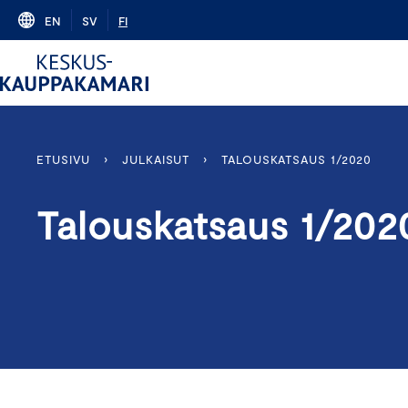
Skip
EN
SV
FI
to
content
ETUSIVU
›
JULKAISUT
›
TALOUSKATSAUS 1/2020
Talouskatsaus 1/202