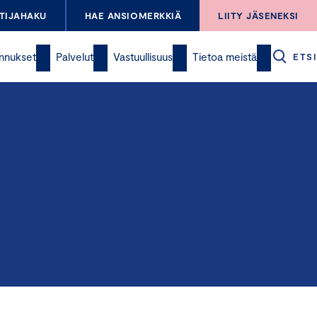
TIJAHAKU
HAE ANSIOMERKKIÄ
LIITY JÄSENEKSI
nnukset
Palvelut
Vastuullisuus
Tietoa meistä
ETSI