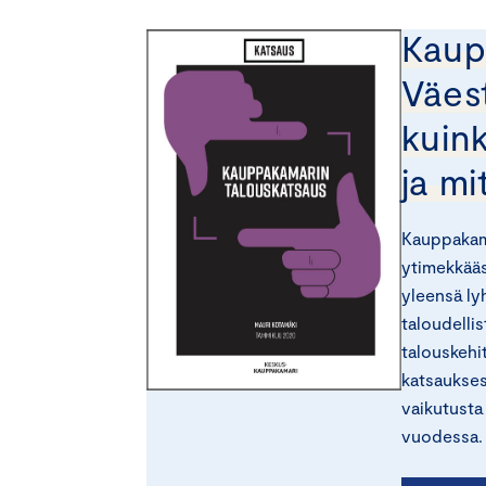
Kaup
Väes
kuink
ja mi
Kauppakama
ytimekkääs
yleensä lyh
taloudellis
talouskehit
katsaukses
vaikutusta
vuodessa.