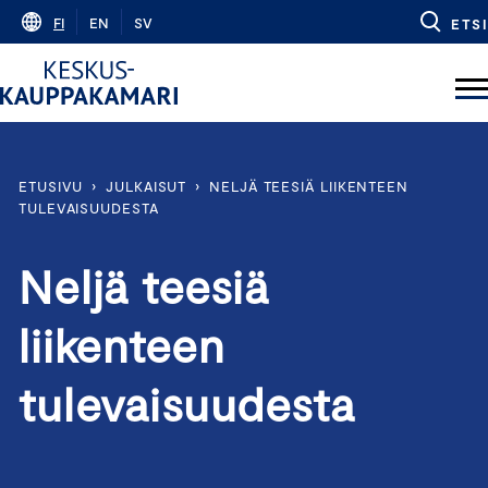
Skip
FI
EN
SV
ETSI
to
content
ETUSIVU
›
JULKAISUT
›
NELJÄ TEESIÄ LIIKENTEEN
TULEVAISUUDESTA
Neljä teesiä
liikenteen
tulevaisuudesta