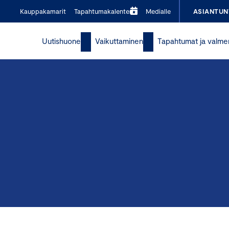
Kauppakamarit
Tapahtumakalenteri
Medialle
ASIANTUN
Uutishuone
Vaikuttaminen
Tapahtumat ja valme