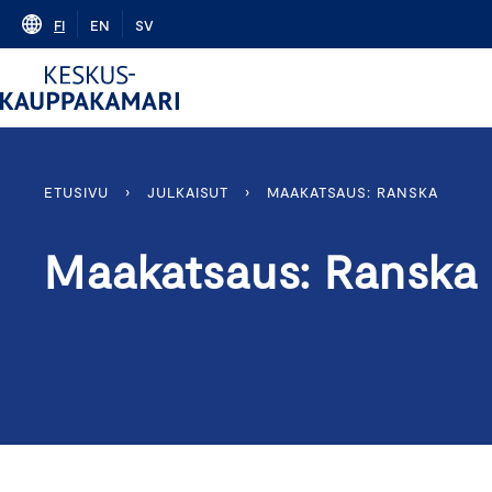
Skip
FI
EN
SV
to
content
ETUSIVU
›
JULKAISUT
›
MAAKATSAUS: RANSKA
Maakatsaus: Ranska