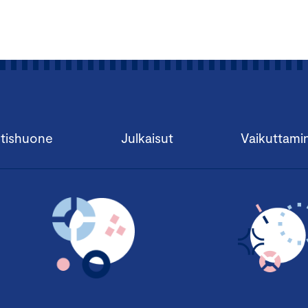
tishuone
Julkaisut
Vaikuttami