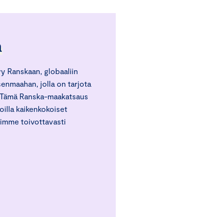
a
 Ranskaan, globaaliin
enmaahan, jolla on tarjota
. Tämä Ranska-maakatsaus
joilla kaikenkokoiset
mimme toivottavasti