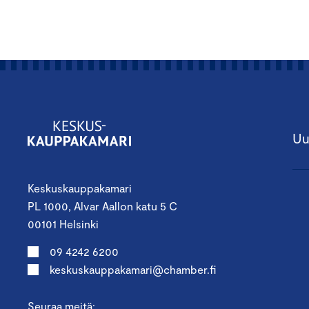
Uu
Keskuskauppakamari
PL 1000, Alvar Aallon katu 5 C
00101 Helsinki
09 4242 6200
keskuskauppakamari@chamber.fi
Seuraa meitä: