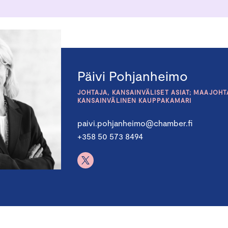
Päivi Pohjanheimo
JOHTAJA, KANSAINVÄLISET ASIAT; MAAJOHT
KANSAINVÄLINEN KAUPPAKAMARI
paivi.pohjanheimo@chamber.fi
+358 50 573 8494