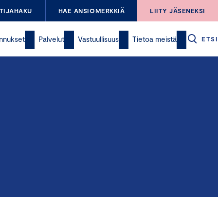
TIJAHAKU
HAE ANSIOMERKKIÄ
LIITY JÄSENEKSI
nnukset
Palvelut
Vastuullisuus
Tietoa meistä
ETSI