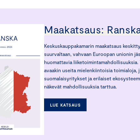
Maakatsaus: Ransk
Keskuskauppakamarin maakatsaus keskittyy
suurvaltaan, vahvaan Euroopan unionin jäs
huomattavia liiketoimintamahdollisuuksia
avaakin useita mielenkiintoisia toimialoja, 
suomalaisyritykset ja erilaiset ekosystee
näkevät mahdollisuuksia tarttua.
LUE KATSAUS