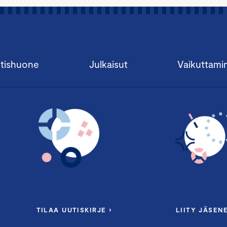
tishuone
Julkaisut
Vaikuttami
TILAA UUTISKIRJE ›
LIITY JÄSENE