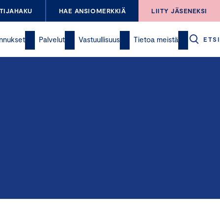
TIJAHAKU
HAE ANSIOMERKKIÄ
LIITY JÄSENEKSI
nnukset
Palvelut
Vastuullisuus
Tietoa meistä
ETSI