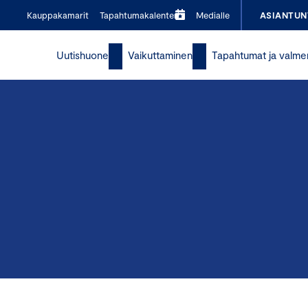
Kauppakamarit
Tapahtumakalenteri
Medialle
ASIANTUN
Uutishuone
Vaikuttaminen
Tapahtumat ja valme