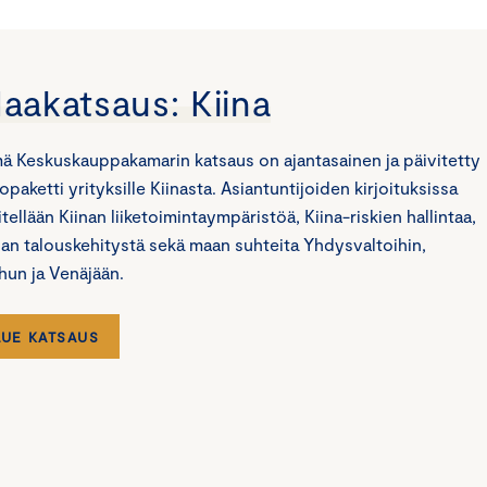
aakatsaus: Kiina
ä Keskuskauppakamarin katsaus on ajantasainen ja päivitetty
topaketti yrityksille Kiinasta. Asiantuntijoiden kirjoituksissa
itellään Kiinan liiketoimintaympäristöä, Kiina-riskien hallintaa,
nan talouskehitystä sekä maan suhteita Yhdysvaltoihin,
hun ja Venäjään.
LUE KATSAUS