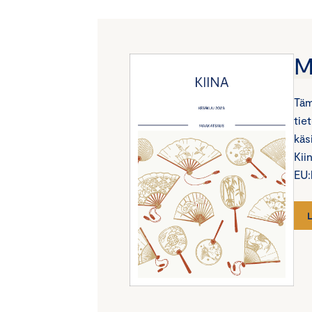
M
Täm
tie
käs
Kii
EU: