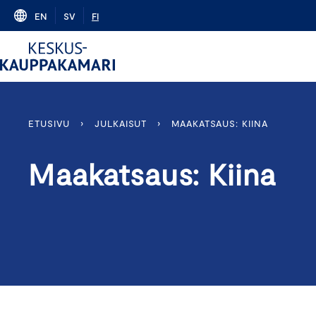
Skip
EN
SV
FI
to
content
ETUSIVU
›
JULKAISUT
›
MAAKATSAUS: KIINA
Maakatsaus: Kiina