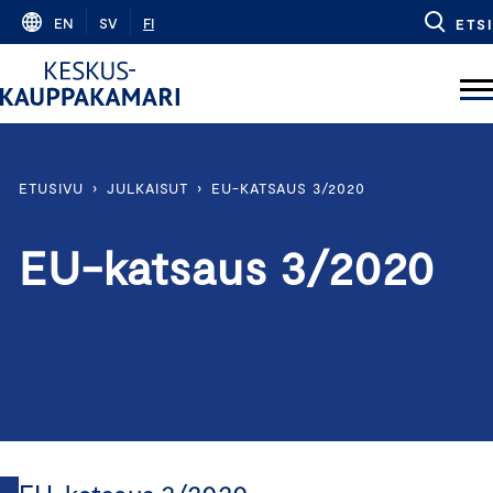
Skip
EN
SV
FI
ETSI
to
content
ETUSIVU
›
JULKAISUT
›
EU-KATSAUS 3/2020
EU-katsaus 3/2020