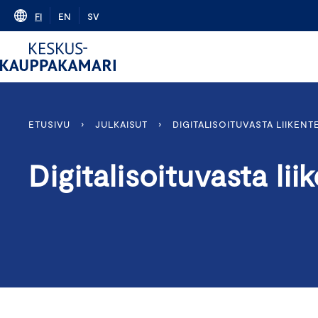
Skip
FI
EN
SV
to
content
ETUSIVU
›
JULKAISUT
›
DIGITALISOITUVASTA LIIKENT
Digitalisoituvasta li