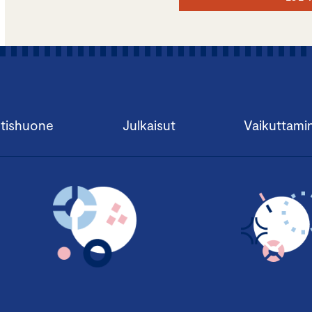
tishuone
Julkaisut
Vaikuttami