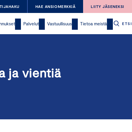
TIJAHAKU
HAE ANSIOMERKKIÄ
LIITY JÄSENEKSI
nnukset
Palvelut
Vastuullisuus
Tietoa meistä
ETSI
a ja vientiä