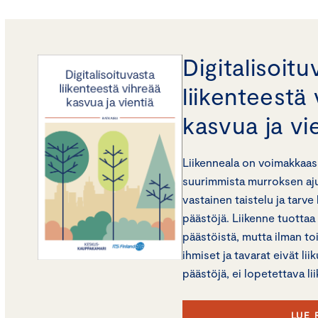
Digitalisoitu
liikenteestä
kasvua ja vi
Liikenneala on voimakkaas
suurimmista murroksen aj
vastainen taistelu ja tarve
päästöjä. Liikenne tuottaa
päästöistä, mutta ilman to
ihmiset ja tavarat eivät l
päästöjä, ei lopetettava li
LUE 