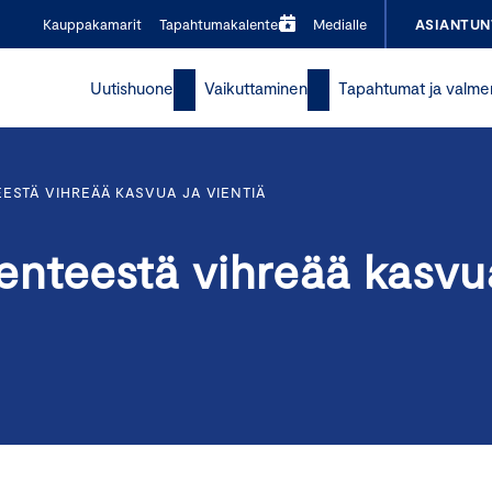
Kauppakamarit
Tapahtumakalenteri
Medialle
ASIANTUN
Uutishuone
Vaikuttaminen
Tapahtumat ja valme
EESTÄ VIHREÄÄ KASVUA JA VIENTIÄ
ikenteestä vihreää kasvu