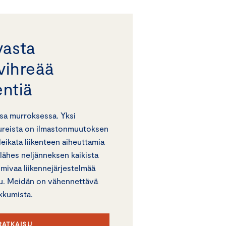
vasta
 vihreää
entiä
sa murroksessa. Yksi
ureista on ilmastonmuutoksen
 leikata liikenteen aiheuttamia
 lähes neljänneksen kaikista
imivaa liikennejärjestelmää
iiku. Meidän on vähennettävä
ikkumista.
RATKAISU