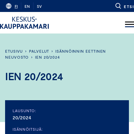
Skip
FI
EN
SV
ETSI
to
content
ETUSIVU
›
PALVELUT
›
ISÄNNÖINNIN EETTINEN
NEUVOSTO
›
IEN 20/2024
IEN 20/2024
LAUSUNTO:
20/2024
ISÄNNÖITSIJÄ: