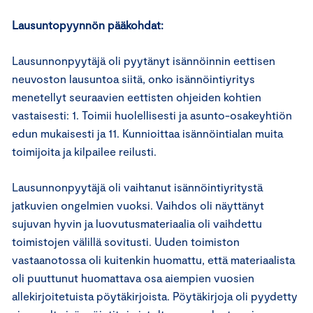
Lausuntopyynnön pääkohdat:
Lausunnonpyytäjä oli pyytänyt isännöinnin eettisen
neuvoston lausuntoa siitä, onko isännöintiyritys
menetellyt seuraavien eettisten ohjeiden kohtien
vastaisesti: 1. Toimii huolellisesti ja asunto-osakeyhtiön
edun mukaisesti ja 11. Kunnioittaa isännöintialan muita
toimijoita ja kilpailee reilusti.
Lausunnonpyytäjä oli vaihtanut isännöintiyritystä
jatkuvien ongelmien vuoksi. Vaihdos oli näyttänyt
sujuvan hyvin ja luovutusmateriaalia oli vaihdettu
toimistojen välillä sovitusti. Uuden toimiston
vastaanotossa oli kuitenkin huomattu, että materiaalista
oli puuttunut huomattava osa aiempien vuosien
allekirjoitetuista pöytäkirjoista. Pöytäkirjoja oli pyydetty