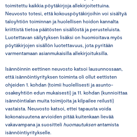
toimitettu kaikkia pöytäkirjoja allekirjoitettuina.
Neuvosto totesi, että kokouspöytäkirjoihin voi sisältyä
taloyhtiön toiminnan ja huolellisen hoidon kannalta
kriittistä tietoa päätösten sisällöstä ja perusteluista.
Luotettavan säilytyksen lisäksi on huomioitava myös
pöytäkirjojen sisällön luotettavuus, jota pyritään
varmentamaan asianmukaisilla allekirjoituksilla.
Isännöinnin eettinen neuvosto katsoi lausunnossaan,
että isännöintiyrityksen toiminta oli ollut eettisten
ohjeiden 1. kohdan (toimii huolellisesti ja asunto-
osakeyhtiön edun mukaisesti) ja 11. kohdan (kunnioittaa
isännöintialan muita toimijoita ja kilpailee reilusti)
vastaista. Neuvosto katsoi, ettei tapausta voida
kokonaisuutena arvioiden pitää kuitenkaan lievää
vakavampana ja suositteli
huomautuksen
antamista
isännöintiyritykselle.