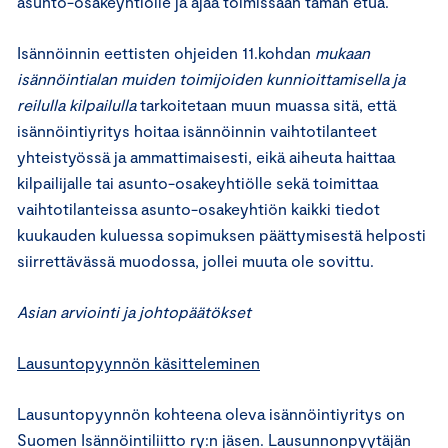
asunto-osakeyhtiölle ja ajaa toimissaan tämän etua.
Isännöinnin eettisten ohjeiden 11.kohdan
mukaan
isännöintialan muiden toimijoiden kunnioittamisella ja
reilulla kilpailulla
tarkoitetaan muun muassa sitä, että
isännöintiyritys hoitaa isännöinnin vaihtotilanteet
yhteistyössä ja ammattimaisesti, eikä aiheuta haittaa
kilpailijalle tai asunto-osakeyhtiölle sekä toimittaa
vaihtotilanteissa asunto-osakeyhtiön kaikki tiedot
kuukauden kuluessa sopimuksen päättymisestä helposti
siirrettävässä muodossa, jollei muuta ole sovittu.
Asian arviointi ja johtopäätökset
Lausuntopyynnön käsitteleminen
Lausuntopyynnön kohteena oleva isännöintiyritys on
Suomen Isännöintiliitto ry:n jäsen. Lausunnonpyytäjän