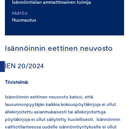
Isännöintialan ammattimainen toimija
PÄÄTÖS:
Huomautus
Isännöinnin eettinen neuvosto
IEN 20/2024
Tiivistelmä:
Isännöinnin eettinen neuvosto katsoi, että
lausunnonpyytäjän kaikkia kokouspöytäkirjoja ei ollut
allekirjoitettu asianmukaisesti tai allekirjoitettuja
pöytäkirjoja ei ollut säilytetty huolellisesti. Isännöinnin
vaihtotilanteessa uudelle isännöintiyritykselle ei ollut