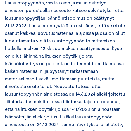
Lausuntopyynnön, vastauksen ja muun esitetyn
aineiston perusteella neuvosto katsoo selvitetyksi, että
lausunnonpyytäjän isännöintisopimus on päättynyt
31.12.2023. Lausunnonpyytäjä on esittänyt, että se ei ole
saanut kaikkea luovutusmateriaalia ajoissa ja osa on ollut
luovuttamatta vielä lausuntopyynnön toimittamisen
hetkellä, melkein 12 kk sopimuksen päättymisestä. Kyse
on ollut lähinnä hallituksen pöytäkirjoista.
Isännöintiyritys on puolestaan todennut toimittaneensa
kaiken materiaalin, ja pyytänyt tarkastamaan
materiaalimapit sekä ilmoittamaan puutteista, mutta
ilmoitusta ei ole tullut. Neuvosto toteaa, että
lausuntopyynnön aineistossa on 14.6.2024 allekirjoitettu
tilintarkastusmuistio, jossa tilintarkastaja on todennut,
että hallituksen pöytäkirjoissa 1-11/2023 on ainoastaan
isännöitsijän allekirjoitus. Lisäksi lausuntopyynnön
aineistossa on 24.10.2024 isännöintiyritykselle lähetetty