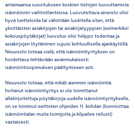
antamaansa suositukseen koskien tietojen luovuttamista
isännöinnin vaihtotilanteissa. Luovutettava aineisto olisi
hyvä luetteloida tai vähintään luokitella siten, että
yksittäisten asiakirjojen tai asiakirjatyyppien (esimerkiksi
kokouspöytäkirjat) luovutus olisi helppo todentaa ja
asiakirjojen löytäminen sujuisi kohtuullisella ajankäytöllä.
Neuvosto toteaa vielä, että isännöintiyrityksen on
hoidettava tehtäviään asianmukaisesti
isännöintisopimuksen päättymiseen asti.
Neuvosto toteaa, että mikäli aiemmin isännöintiä
hoitanut isännöintiyritys ei ole toimittanut
allekirjoitettuja pöytäkirjoja uudelle isännöintiyritykselle,
on se toiminut eettisten ohjeiden 11. kohdan (kunnioittaa
isännöintialan muita toimijoita ja kilpailee reilusti)
vastaisesti.