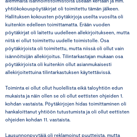
aiemmalta isännöintitoimistolta useaan kertaan ja mm.
yhtiökokouspöytäkirjat oli toimitettu tämän jälkeen.
Hallituksen kokousten pöytäkirjoja useilta vuosilta oli
kuitenkin edelleen toimittamatta. Erään vuoden
pöytäkirjat oli laitettu uudelleen allekirjoitukseen, mutta
niitä ei ollut toimitettu uudelle toimistolle. Osa
pöytäkirjoista oli toimitettu, mutta niissä oli ollut vain
isännöitsijän allekirjoitus. Tilintarkastajan mukaan osa
pöytäkirjoista oli kuitenkin ollut asianmukaisesti
allekirjoitettuina tilintarkastuksen käytettävissä.
Toiminta ei ollut ollut huolellista eikä taloyhtiön edun
mukaista ja näin ollen se oli ollut eettisten ohjeiden 1.
kohdan vastaista. Pöytäkirjojen hidas toimittaminen oli
hankaloittanut yhtiöön tutustumista ja oli ollut eettisten
ohjeiden kohdan 11. vastaista.
Lausunnonpyytäjä oli reklamoinut puutteista, mutta