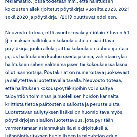
reklamaatio, jossa todetaan mm., että hallituksen
kokousten allekirjoitetut pöytäkirjat vuosilta 2023, 2021
sekä 2020 ja pöytäkirja 1/2019 puuttuvat edelleen.
Neuvosto toteaa, että asunto-osakeyhtiölain 7 luvun 6.1
§:n mukaan hallituksen kokouksesta on laadittava
pöytäkirja, jonka allekirjoittaa kokouksen puheenjohtaja
ja, jos hallitukseen kuuluu useita jäseniä, vähintään yksi
hallituksen siihen valitsema jäsen tai kokouksessa läsnä
ollut isännöitsijä. Pöytäkirjat on numeroitava juoksevasti
ja säilytettävä luotettavalla tavalla. Neuvosto toteaa,
että hallituksen kokouspöytäkirjoihin voi sisältyä
taloyhtiön toiminnan ja huolellisen hoidon kannalta
kriittistä tietoa päätösten sisällöstä ja perusteluista.
Luotettavan säilytyksen lisäksi on huomioitava myös
pöytäkirjojen sisällön luotettavuus, jota pyritään
varmentamaan asianmukaisilla allekirjoituksilla.
Isännöintiyrityksen huolelliseen ja taloyhtiön edun