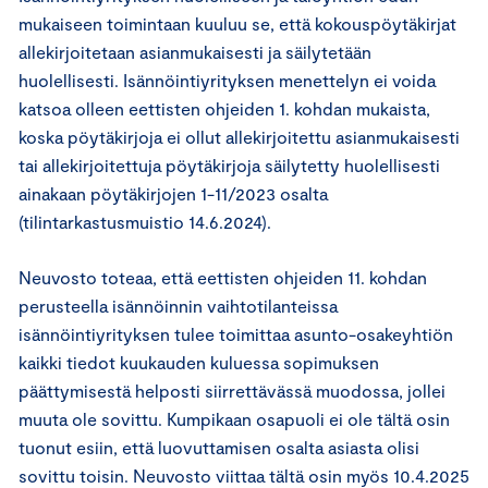
mukaiseen toimintaan kuuluu se, että kokouspöytäkirjat
allekirjoitetaan asianmukaisesti ja säilytetään
huolellisesti. Isännöintiyrityksen menettelyn ei voida
katsoa olleen eettisten ohjeiden 1. kohdan mukaista,
koska pöytäkirjoja ei ollut allekirjoitettu asianmukaisesti
tai allekirjoitettuja pöytäkirjoja säilytetty huolellisesti
ainakaan pöytäkirjojen 1-11/2023 osalta
(tilintarkastusmuistio 14.6.2024).
Neuvosto toteaa, että eettisten ohjeiden 11. kohdan
perusteella isännöinnin vaihtotilanteissa
isännöintiyrityksen tulee toimittaa asunto-osakeyhtiön
kaikki tiedot kuukauden kuluessa sopimuksen
päättymisestä helposti siirrettävässä muodossa, jollei
muuta ole sovittu. Kumpikaan osapuoli ei ole tältä osin
tuonut esiin, että luovuttamisen osalta asiasta olisi
sovittu toisin. Neuvosto viittaa tältä osin myös 10.4.2025