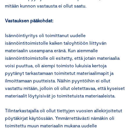
mitään kunnon vastausta ei ollut saatu.
Vastauksen pääkohdat:
Isännöintiyritys oli toimittanut uudelle
isännöintitoimistolle kaiken taloyhtiöön liittyvän
materiaalin useampana eränä. Kun aiemmalle
isännöintitoimistolle oli esitetty, että jotain materiaalia
voisi puuttua, oli aiempi toimisto lukuisia kertoja
pyytänyt tarkastamaan toimitetut materiaalimapit ja
ilmoittamaan puutteista. Näihin pyyntöihin ei ollut
vastattu mitään, jolloin oli ollut oletettavaa, että kyseiset
materiaalit löytyisivät jo toimitetuista materiaaleista.
Tilintarkastajalla oli ollut tiettyjen vuosien allekirjoitetut
pöytäkirjat käytössään. Ymmärrettävästi nämäkin oli
toimitettu muun materiaalin mukana uudelle