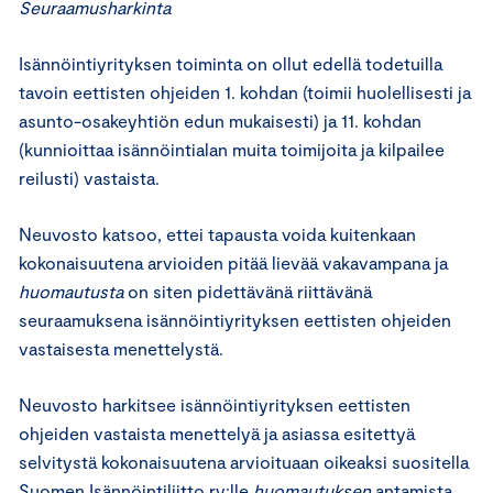
Seuraamusharkinta
Isännöintiyrityksen toiminta on ollut edellä todetuilla
tavoin eettisten ohjeiden 1. kohdan (toimii huolellisesti ja
asunto-osakeyhtiön edun mukaisesti) ja 11. kohdan
(kunnioittaa isännöintialan muita toimijoita ja kilpailee
reilusti) vastaista.
Neuvosto katsoo, ettei tapausta voida kuitenkaan
kokonaisuutena arvioiden pitää lievää vakavampana ja
huomautusta
on siten pidettävänä riittävänä
seuraamuksena isännöintiyrityksen eettisten ohjeiden
vastaisesta menettelystä.
Neuvosto harkitsee isännöintiyrityksen eettisten
ohjeiden vastaista menettelyä ja asiassa esitettyä
selvitystä kokonaisuutena arvioituaan oikeaksi suositella
Suomen Isännöintiliitto ry:lle
huomautuksen
antamista