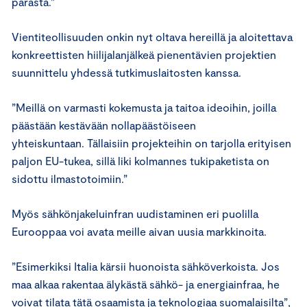
parasta.”
Vientiteollisuuden onkin nyt oltava hereillä ja aloitettava
konkreettisten hiilijalanjälkeä pienentävien projektien
suunnittelu yhdessä tutkimuslaitosten kanssa.
”Meillä on varmasti kokemusta ja taitoa ideoihin, joilla
päästään kestävään nollapäästöiseen
yhteiskuntaan. Tällaisiin projekteihin on tarjolla erityisen
paljon EU-tukea, sillä liki kolmannes tukipaketista on
sidottu ilmastotoimiin.”
Myös sähkönjakeluinfran uudistaminen eri puolilla
Eurooppaa voi avata meille aivan uusia markkinoita.
”Esimerkiksi Italia kärsii huonoista sähköverkoista. Jos
maa alkaa rakentaa älykästä sähkö- ja energiainfraa, he
voivat tilata tätä osaamista ja teknologiaa suomalaisilta”,