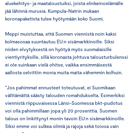
aluekehitys- ja maataloustuiksi, joista elinkeinoelämälle
jää lähinnä murusia. Kumpula-Natrin mukaan
koronapaketista tulee hyötymään koko Suomi.
Meppi muistuttaa, että Suomen viennistä noin kaksi
kolmasosaa suuntautuu EU:n sisämarkkinoille. Siksi
niiden elvytyksestä on hyötyä myös suomalaisille
vientiyrityksille, sillä koronasta johtuva talousturbulenssi
ei ole suinkaan vielä ohitse, vaikka ensimmäisestä
aallosta selvittiin monia muita maita vähemmin kolhuin.
”Jos pahimmat ennusteet toteutuvat, ei Suomikaan
välttämättä säästy talouden romahdukselta. Esimerkiksi
viennistä riippuvaisessa Länsi-Suomessa bkt-pudotus
voi olla pahimmillaan jopa yli 20 prosenttia. Suomen
talous on linkittynyt monin tavoin EU:n sisämarkkinoille.
Siksi emme voi sulkea silmiä ja rajoja sekä toivoa vain