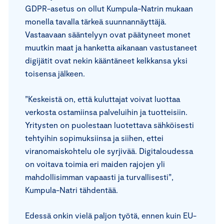
GDPR-asetus on ollut Kumpula-Natrin mukaan
monella tavalla tärkeä suunnannäyttäjä.
Vastaavaan sääntelyyn ovat päätyneet monet
muutkin maat ja hanketta aikanaan vastustaneet
digijätit ovat nekin kääntäneet kelkkansa yksi
toisensa jälkeen.
”Keskeistä on, että kuluttajat voivat luottaa
verkosta ostamiinsa palveluihin ja tuotteisiin.
Yritysten on puolestaan luotettava sähköisesti
tehtyihin sopimuksiinsa ja siihen, ettei
viranomaiskohtelu ole syrjivää. Digitaloudessa
on voitava toimia eri maiden rajojen yli
mahdollisimman vapaasti ja turvallisesti”,
Kumpula-Natri tähdentää.
Edessä onkin vielä paljon työtä, ennen kuin EU-