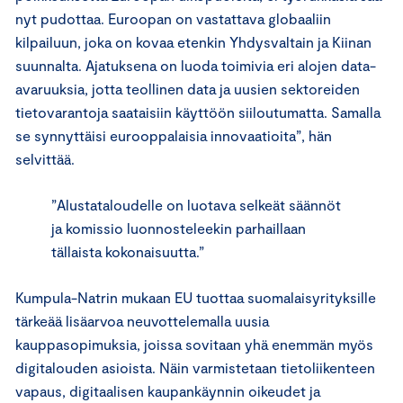
nyt pudottaa. Euroopan on vastattava globaaliin
kilpailuun, joka on kovaa etenkin Yhdysvaltain ja Kiinan
suunnalta. Ajatuksena on luoda toimivia eri alojen data-
avaruuksia, jotta teollinen data ja uusien sektoreiden
tietovarantoja saataisiin käyttöön siiloutumatta. Samalla
se synnyttäisi eurooppalaisia innovaatioita”, hän
selvittää.
”Alustataloudelle on luotava selkeät säännöt
ja komissio luonnosteleekin parhaillaan
tällaista kokonaisuutta.”
Kumpula-Natrin mukaan EU tuottaa suomalaisyrityksille
tärkeää lisäarvoa neuvottelemalla uusia
kauppasopimuksia, joissa sovitaan yhä enemmän myös
digitalouden asioista. Näin varmistetaan tietoliikenteen
vapaus, digitaalisen kaupankäynnin oikeudet ja