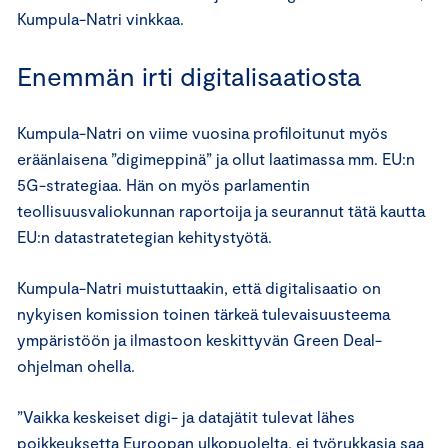
Kumpula-Natri vinkkaa.
Enemmän irti digitalisaatiosta
Kumpula-Natri on viime vuosina profiloitunut myös
eräänlaisena ”digimeppinä” ja ollut laatimassa mm. EU:n
5G-strategiaa. Hän on myös parlamentin
teollisuusvaliokunnan raportoija ja seurannut tätä kautta
EU:n datastratetegian kehitystyötä.
Kumpula-Natri muistuttaakin, että digitalisaatio on
nykyisen komission toinen tärkeä tulevaisuusteema
ympäristöön ja ilmastoon keskittyvän Green Deal-
ohjelman ohella.
”Vaikka keskeiset digi- ja datajätit tulevat lähes
poikkeuksetta Euroopan ulkopuolelta, ei työrukkasia saa