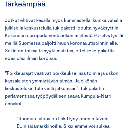
tärkeämpää
Jotkut ehtivät kesällä myös kummastella, kuinka vähällä
julkisella keskustelulla tukipaketti lopulta hyväksyttiin.
Kokeneen europarlamentaarikon mielestä EU-elvytys jäi
meillä Suomessa paljolti muun koronauutisoinnin alle.
Sekin on toisaalta syytä muistaa, ettei koko pakettia
edes olisi ilman koronaa.
”
Poikkeusajat vaativat poikkeuksellisia toimia ja uskon
kansalaisten ymmärtävän tämän. Ja eiköhän
keskustelukin tule vielä jatkumaan”, tukipaketin
parlamentissa työpöydälleen saava Kumpula-Natri
ennakoi.
”Suomen talous on linkittynyt monin tavoin
EU:n sisämarkkinoille. Siksi emme voi sulkea