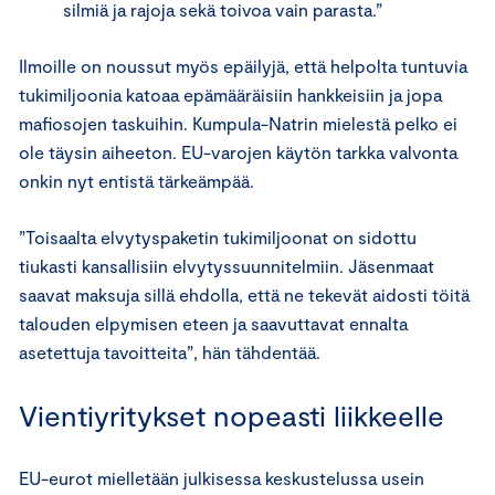
silmiä ja rajoja sekä toivoa vain parasta.”
Ilmoille on noussut myös epäilyjä, että helpolta tuntuvia
tukimiljoonia katoaa epämääräisiin hankkeisiin ja jopa
mafiosojen taskuihin. Kumpula-Natrin mielestä pelko ei
ole täysin aiheeton. EU-varojen käytön tarkka valvonta
onkin nyt entistä tärkeämpää.
”Toisaalta elvytyspaketin tukimiljoonat on sidottu
tiukasti kansallisiin elvytyssuunnitelmiin. Jäsenmaat
saavat maksuja sillä ehdolla, että ne tekevät aidosti töitä
talouden elpymisen eteen ja saavuttavat ennalta
asetettuja tavoitteita”, hän tähdentää.
Vientiyritykset nopeasti liikkeelle
EU-eurot mielletään julkisessa keskustelussa usein