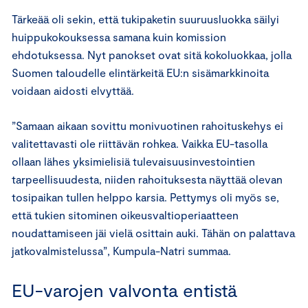
Tärkeää oli sekin, että tukipaketin suuruusluokka säilyi
huippukokouksessa samana kuin komission
ehdotuksessa. Nyt panokset ovat sitä kokoluokkaa, jolla
Suomen taloudelle elintärkeitä EU:n sisämarkkinoita
voidaan aidosti elvyttää.
”Samaan aikaan sovittu monivuotinen rahoituskehys ei
valitettavasti ole riittävän rohkea. Vaikka EU-tasolla
ollaan lähes yksimielisiä tulevaisuusinvestointien
tarpeellisuudesta, niiden rahoituksesta näyttää olevan
tosipaikan tullen helppo karsia. Pettymys oli myös se,
että tukien sitominen oikeusvaltioperiaatteen
noudattamiseen jäi vielä osittain auki. Tähän on palattava
jatkovalmistelussa”, Kumpula-Natri summaa.
EU-varojen valvonta entistä