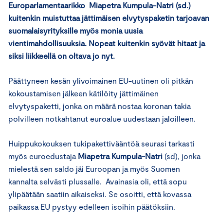
Europarlamentaarikko Miapetra Kumpula-Natri (sd.)
kuitenkin muistuttaa jättimäisen elvytyspaketin tarjoavan
suomalaisyrityksille myös monia uusia
vientimahdollisuuksia. Nopeat kuitenkin syövät hitaat ja
siksi liikkeellä on oltava jo nyt.
Päättyneen kesän ylivoimainen EU-uutinen oli pitkän
kokoustamisen jälkeen kätilöity jättimäinen
elvytyspaketti, jonka on määrä nostaa koronan takia
polvilleen notkahtanut euroalue uudestaan jaloilleen.
Huippukokouksen tukipakettivääntöä seurasi tarkasti
myös euroedustaja
Miapetra Kumpula-Natri
(sd), jonka
mielestä sen saldo jäi Euroopan ja myös Suomen
kannalta selvästi plussalle. Avainasia oli, että sopu
ylipäätään saatiin aikaiseksi. Se osoitti, että kovassa
paikassa EU pystyy edelleen isoihin päätöksiin.