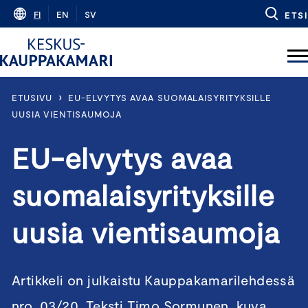
Skip
FI
EN
SV
ETSI
to
content
›
ETUSIVU
EU-ELVYTYS AVAA SUOMALAISYRITYKSILLE
UUSIA VIENTISAUMOJA
EU-elvytys avaa
suomalaisyrityksille
uusia vientisaumoja
Artikkeli on julkaistu Kauppakamarilehdessä
nro. 03/20. Teksti Timo Sormunen, kuva