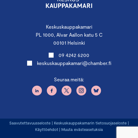
Keskuskauppakamari
PL 1000, Alvar Aallon katu 5 C
00101 Helsinki
09 4242 6200
keskuskauppakamari@chamber.fi
Seuraa meitä:
Saavutettavuusseloste
|
Keskuskauppakamarin tietosuojaseloste
|
Käyttöehdot
|
Muuta evästeasetuksia