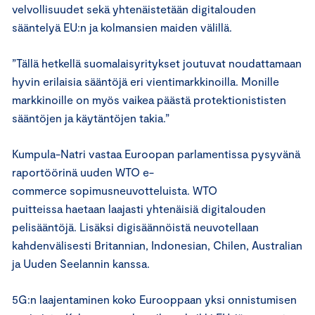
velvollisuudet sekä yhtenäistetään digitalouden
sääntelyä EU:n ja kolmansien maiden välillä.
”Tällä hetkellä suomalaisyritykset joutuvat noudattamaan
hyvin erilaisia sääntöjä eri vientimarkkinoilla. Monille
markkinoille on myös vaikea päästä protektionististen
sääntöjen ja käytäntöjen takia.”
Kumpula-Natri vastaa Euroopan parlamentissa pysyvänä
raportöörinä uuden WTO e-
commerce sopimusneuvotteluista. WTO
puitteissa haetaan laajasti yhtenäisiä digitalouden
pelisääntöjä. Lisäksi digisäännöistä neuvotellaan
kahdenvälisesti Britannian, Indonesian, Chilen, Australian
ja Uuden Seelannin kanssa.
5G:n laajentaminen koko Eurooppaan yksi onnistumisen