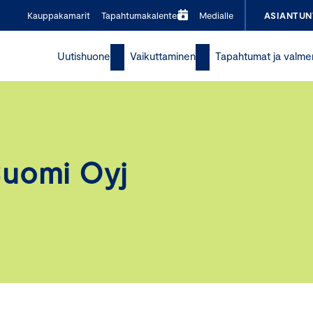
Kauppakamarit
Tapahtumakalenteri
Medialle
ASIANTUN
Uutishuone
Vaikuttaminen
Tapahtumat ja valme
Suomi Oyj