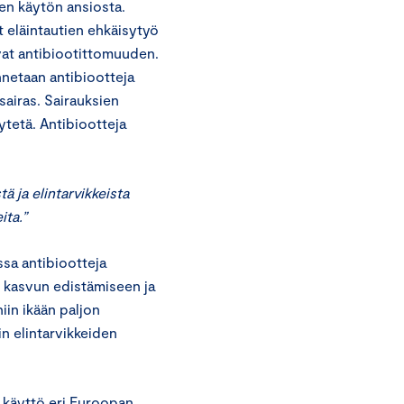
en käytön ansiosta.
yt eläintautien ehkäisytyö
avat antibiootittomuuden.
nnetaan antibiootteja
 sairas. Sairauksien
ytetä. Antibiootteja
ä ja elintarvikkeista
ita.”
sa antibiootteja
n kasvun edistämiseen ja
iin ikään paljon
in elintarvikkeiden
 käyttö eri Euroopan