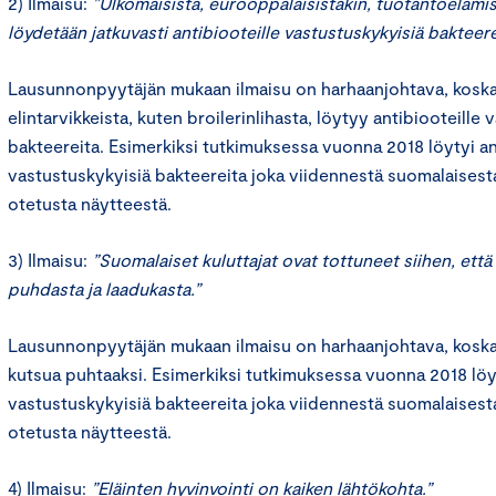
2) Ilmaisu:
”Ulkomaisista, eurooppalaisistakin, tuotantoelämist
löydetään jatkuvasti antibiooteille vastustuskykyisiä bakteere
Lausunnonpyytäjän mukaan ilmaisu on harhaanjohtava, koska
elintarvikkeista, kuten broilerinlihasta, löytyy antibiooteille
bakteereita. Esimerkiksi tutkimuksessa vuonna 2018 löytyi an
vastustuskykyisiä bakteereita joka viidennestä suomalaisesta
otetusta näytteestä.
3) Ilmaisu:
”Suomalaiset kuluttajat ovat tottuneet siihen, ett
puhdasta ja laadukasta.”
Lausunnonpyytäjän mukaan ilmaisu on harhaanjohtava, koska b
kutsua puhtaaksi. Esimerkiksi tutkimuksessa vuonna 2018 löyt
vastustuskykyisiä bakteereita joka viidennestä suomalaisesta
otetusta näytteestä.
4) Ilmaisu:
”Eläinten hyvinvointi on kaiken lähtökohta.”