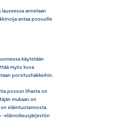
 lauseessa annetaan
kkinoija antaa possuille
Suomessa käytetään
äyttää myös kuva
etaan porsitushäkkeihin.
tia possun lihasta on
ytäjän mukaan on
 on eläintuotannosta.
 -eläinoikeusjärjestön