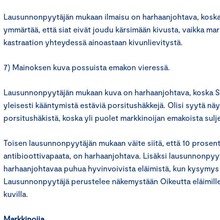
Lausunnonpyytäjän mukaan ilmaisu on harhaanjohtava, koska
ymmärtää, että siat eivät joudu kärsimään kivusta, vaikka mar
kastraation yhteydessä ainoastaan kivunlievitystä.
7) Mainoksen kuva possuista emakon vieressä.
Lausunnonpyytäjän mukaan kuva on harhaanjohtava, koska 
yleisesti kääntymistä estäviä porsitushäkkejä. Olisi syytä n
porsitushäkistä, koska yli puolet markkinoijan emakoista sulj
Toisen lausunnonpyytäjän mukaan väite siitä, että 10 prosent
antibioottivapaata, on harhaanjohtava. Lisäksi lausunnonpy
harhaanjohtavaa puhua hyvinvoivista eläimistä, kun kysymys
Lausunnonpyytäjä perustelee näkemystään Oikeutta eläimille
kuvilla.
Markkinoija