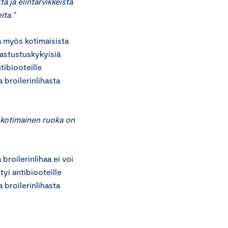
ä ja elintarvikkeista
ita.”
 myös kotimaisista
 vastustuskykyisiä
tibiooteille
 broilerinlihasta
ä kotimainen ruoka on
roilerinlihaa ei voi
yi antibiooteille
 broilerinlihasta