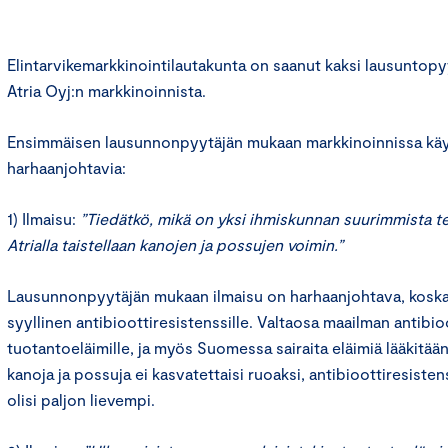
Elintarvikemarkkinointilautakunta on saanut kaksi lausuntopy
Atria Oyj:n markkinoinnista.
Ensimmäisen lausunnonpyytäjän mukaan markkinoinnissa käyt
harhaanjohtavia:
1) Ilmaisu:
”Tiedätkö, mikä on yksi ihmiskunnan suurimmista te
Atrialla taistellaan kanojen ja possujen voimin.”
Lausunnonpyytäjän mukaan ilmaisu on harhaanjohtava, koska
syyllinen antibioottiresistenssille. Valtaosa maailman antibi
tuotantoeläimille, ja myös Suomessa sairaita eläimiä lääkitään
kanoja ja possuja ei kasvatettaisi ruoaksi, antibioottiresistenss
olisi paljon lievempi.