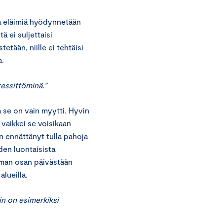
a eläimiä hyödynnetään
ä ei suljettaisi
etään, niille ei tehtäisi
a.
ressittöminä.”
se on vain myytti. Hyvin
 vaikkei se voisikaan
on ennättänyt tulla pahoja
den luontaisista
mman osan päivästään
lueilla.
in on esimerkiksi