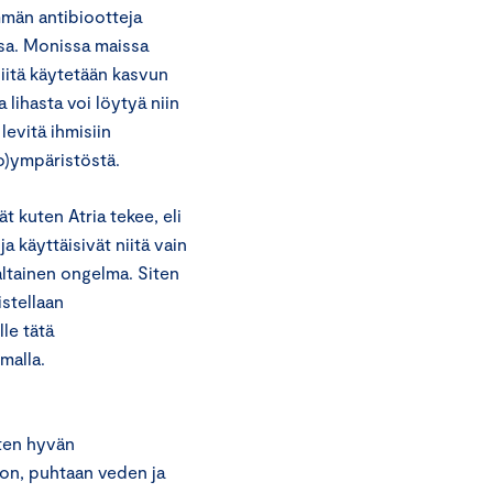
män antibiootteja
sa. Monissa maissa
Niitä käytetään kasvun
lihasta voi löytyä niin
levitä ihmisiin
to)ympäristöstä.
t kuten Atria tekee, eli
a käyttäisivät niitä vain
altainen ongelma. Siten
istellaan
le tätä
malla.
nten hyvän
don, puhtaan veden ja