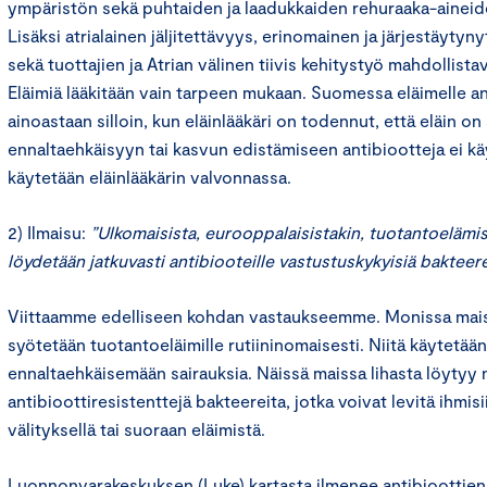
ympäristön sekä puhtaiden ja laadukkaiden rehuraaka-aineid
Lisäksi atrialainen jäljitettävyys, erinomainen ja järjestäytyn
sekä tuottajien ja Atrian välinen tiivis kehitystyö mahdollist
Eläimiä lääkitään vain tarpeen mukaan. Suomessa eläimelle a
ainoastaan silloin, kun eläinlääkäri on todennut, että eläin on
ennaltaehkäisyyn tai kasvun edistämiseen antibiootteja ei kä
käytetään eläinlääkärin valvonnassa.
2) Ilmaisu:
”Ulkomaisista, eurooppalaisistakin, tuotantoelämist
löydetään jatkuvasti antibiooteille vastustuskykyisiä bakteere
Viittaamme edelliseen kohdan vastaukseemme. Monissa mais
syötetään tuotantoeläimille rutiininomaisesti. Niitä käytetää
ennaltaehkäisemään sairauksia. Näissä maissa lihasta löytyy n
antibioottiresistenttejä bakteereita, jotka voivat levitä ihmisi
välityksellä tai suoraan eläimistä.
Luonnonvarakeskuksen (Luke) kartasta ilmenee antibioottien