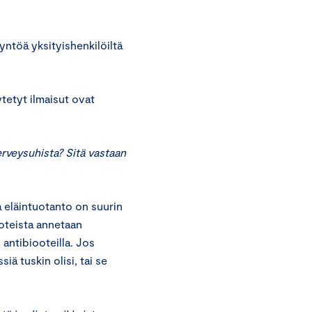
yntöä yksityishenkilöiltä
etyt ilmaisut ovat
rveysuhista? Sitä vastaan
 eläintuotanto on suurin
ooteista annetaan
 antibiooteilla. Jos
iä tuskin olisi, tai se