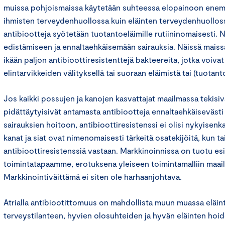
muissa pohjoismaissa käytetään suhteessa elopainoon enem
ihmisten terveydenhuollossa kuin eläinten terveydenhuollos
antibiootteja syötetään tuotantoeläimille rutiininomaisesti. 
edistämiseen ja ennaltaehkäisemään sairauksia. Näissä maissa 
ikään paljon antibioottiresistenttejä bakteereita, jotka voivat 
elintarvikkeiden välityksellä tai suoraan eläimistä tai (tuotan
Jos kaikki possujen ja kanojen kasvattajat maailmassa tekisivä
pidättäytyisivät antamasta antibiootteja ennaltaehkäisevästi j
sairauksien hoitoon, antibioottiresistenssi ei olisi nykyisenk
kanat ja siat ovat nimenomaisesti tärkeitä osatekijöitä, kun ta
antibioottiresistenssiä vastaan. Markkinoinnissa on tuotu esil
toimintatapaamme, erotuksena yleiseen toimintamalliin maail
Markkinointiväittämä ei siten ole harhaanjohtava.
Atrialla antibiootittomuus on mahdollista muun muassa eläi
terveystilanteen, hyvien olosuhteiden ja hyvän eläinten hoi