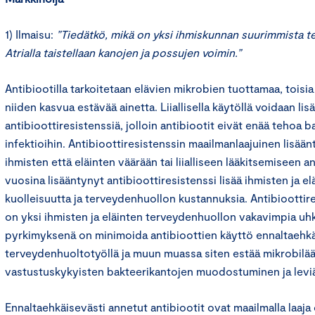
1) Ilmaisu:
”Tiedätkö, mikä on yksi ihmiskunnan suurimmista te
Atrialla taistellaan kanojen ja possujen voimin.”
Antibiootilla tarkoitetaan elävien mikrobien tuottamaa, toisi
niiden kasvua estävää ainetta. Liiallisella käytöllä voidaan lis
antibioottiresistenssiä, jolloin antibiootit eivät enää tehoa 
infektioihin. Antibioottiresistenssin maailmanlaajuinen lisään
ihmisten että eläinten väärään tai liialliseen lääkitsemiseen an
vuosina lisääntynyt antibioottiresistenssi lisää ihmisten ja el
kuolleisuutta ja terveydenhuollon kustannuksia. Antibioottir
on yksi ihmisten ja eläinten terveydenhuollon vakavimpia uhk
pyrkimyksenä on minimoida antibioottien käyttö ennaltaehkä
terveydenhuoltotyöllä ja muun muassa siten estää mikrobilää
vastustuskykyisten bakteerikantojen muodostuminen ja levi
Ennaltaehkäisevästi annetut antibiootit ovat maailmalla laaj