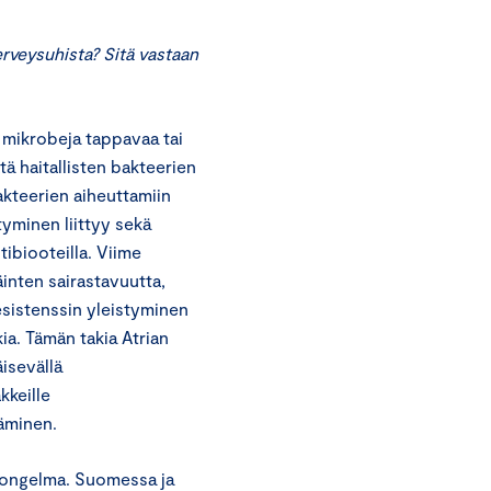
rveysuhista? Sitä vastaan
a mikrobeja tappavaa tai
ätä haitallisten bakteerien
bakteerien aiheuttamiin
tyminen liittyy sekä
tibiooteilla. Viime
äinten sairastavuutta,
esistenssin yleistyminen
ia. Tämän takia Atrian
isevällä
kkeille
äminen.
a ongelma. Suomessa ja