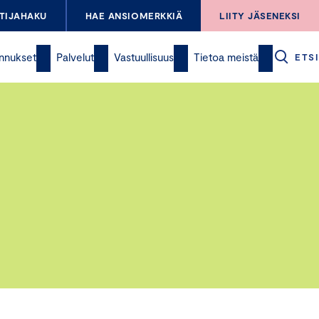
TIJAHAKU
HAE ANSIOMERKKIÄ
LIITY JÄSENEKSI
nnukset
Palvelut
Vastuullisuus
Tietoa meistä
ETSI