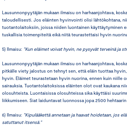
Lausunnonpyytäjän mukaan ilmaisu on harhaanjohtava, kosk
taloudellisesti. Jos eläinten hyvinvointi olisi lähtökohtana, niit
tuotantolaitoksiin, joissa niiden luontainen käyttäytyminen est
tuskallisia toimenpiteitä eikä niitä teurastettaisi hyvin nuorin
5) Ilmaisu:
”Kun eläimet voivat hyvin, ne pysyvät terveinä ja st
Lausunnonpyytäjän mukaan ilmaisu on harhaanjohtava, koska 
pitkälle viety jalostus on tehnyt sen, että eläin tuottaa hyvin,
hyvin. Eläimet teurastetaan hyvin nuorina, ennen kuin niille 
sairauksia. Tuotantolaitoksissa eläinten olot ovat kaukana nii
olosuhteista. Luontaisissa olosuhteissa sika käyttäisi suuri
liikkumiseen. Siat laiduntavat luonnossa jopa 2500 hehtaarin a
6) Ilmaisu:
”Kipulääkettä annetaan ja haavat hoidetaan, jos elä
satuttanut itsensä.”