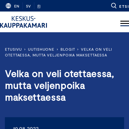
Skip
EN
SV
FI
ETSI
to
content
ETUSIVU
›
UUTISHUONE
›
BLOGIT
›
VELKA ON VELI
OTETTAESSA, MUTTA VELJENPOIKA MAKSETTAESSA
Velka on veli otettaessa,
mutta veljenpoika
maksettaessa
19.08.2022