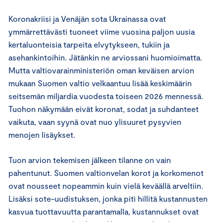
Koronakriisi ja Venäjän sota Ukrainassa ovat
ymmärrettävästi tuoneet viime vuosina paljon uusia
kertaluonteisia tarpeita elvytykseen, tukiin ja
asehankintoihin. Jätänkin ne arviossani huomioimatta.
Mutta valtiovarainministeriön oman keväisen arvion
mukaan Suomen valtio velkaantuu lisää keskimäärin
seitsemän miljardia vuodesta toiseen 2026 mennessä.
Tuohon näkymään eivät koronat, sodat ja suhdanteet
vaikuta, vaan syynä ovat nuo ylisuuret pysyvien
menojen lisäykset.
Tuon arvion tekemisen jälkeen tilanne on vain
pahentunut. Suomen valtionvelan korot ja korkomenot
ovat nousseet nopeammin kuin vielä keväällä arveltiin.
Lisäksi sote-uudistuksen, jonka piti hillitä kustannusten
kasvua tuottavuutta parantamalla, kustannukset ovat