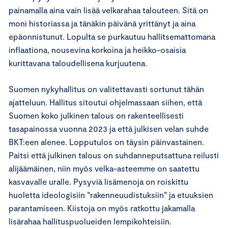
painamalla aina vain lisää velkarahaa talouteen. Sitä on
moni historiassa ja tänäkin päivänä yrittänyt ja aina
epäonnistunut. Lopulta se purkautuu hallitsemattomana
inflaationa, nousevina korkoina ja heikko-osaisia
kurittavana taloudellisena kurjuutena.
Suomen nykyhallitus on valitettavasti sortunut tähän
ajatteluun. Hallitus sitoutui ohjelmassaan siihen, että
Suomen koko julkinen talous on rakenteellisesti
tasapainossa vuonna 2023 ja että julkisen velan suhde
BKT:een alenee. Lopputulos on täysin päinvastainen.
Paitsi että julkinen talous on suhdanneputsattuna reilusti
alijäämäinen, niin myös velka-asteemme on saatettu
kasvavalle uralle. Pysyviä lisämenoja on roiskittu
huoletta ideologisiin ”rakenneuudistuksiin” ja etuuksien
parantamiseen. Kiistoja on myös ratkottu jakamalla
lisärahaa hallituspuolueiden lempikohteisiin.