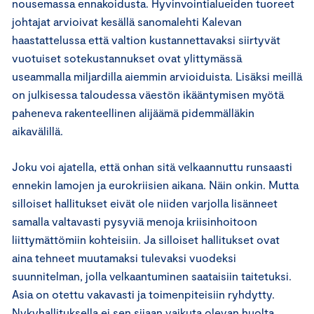
nousemassa ennakoidusta. Hyvinvointialueiden tuoreet
johtajat arvioivat kesällä sanomalehti Kalevan
haastattelussa että valtion kustannettavaksi siirtyvät
vuotuiset sotekustannukset ovat ylittymässä
useammalla miljardilla aiemmin arvioiduista. Lisäksi meillä
on julkisessa taloudessa väestön ikääntymisen myötä
paheneva rakenteellinen alijäämä pidemmälläkin
aikavälillä.
Joku voi ajatella, että onhan sitä velkaannuttu runsaasti
ennekin lamojen ja eurokriisien aikana. Näin onkin. Mutta
silloiset hallitukset eivät ole niiden varjolla lisänneet
samalla valtavasti pysyviä menoja kriisinhoitoon
liittymättömiin kohteisiin. Ja silloiset hallitukset ovat
aina tehneet muutamaksi tulevaksi vuodeksi
suunnitelman, jolla velkaantuminen saataisiin taitetuksi.
Asia on otettu vakavasti ja toimenpiteisiin ryhdytty.
Nykyhallituksella ei sen sijaan vaikuta olevan huolta