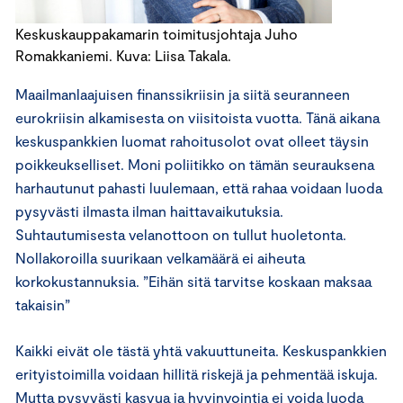
Keskuskauppakamarin toimitusjohtaja Juho
Romakkaniemi. Kuva: Liisa Takala.
Maailmanlaajuisen finanssikriisin ja siitä seuranneen
eurokriisin alkamisesta on viisitoista vuotta. Tänä aikana
keskuspankkien luomat rahoitusolot ovat olleet täysin
poikkeukselliset. Moni poliitikko on tämän seurauksena
harhautunut pahasti luulemaan, että rahaa voidaan luoda
pysyvästi ilmasta ilman haittavaikutuksia.
Suhtautumisesta velanottoon on tullut huoletonta.
Nollakoroilla suurikaan velkamäärä ei aiheuta
korkokustannuksia. ”Eihän sitä tarvitse koskaan maksaa
takaisin”
Kaikki eivät ole tästä yhtä vakuuttuneita. Keskuspankkien
erityistoimilla voidaan hillitä riskejä ja pehmentää iskuja.
Mutta pysyvästi kasvua ja hyvinvointia ei voida luoda