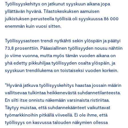
Työllisyyskehitys on jatkunut syyskuun aikana jopa
yllättävän hyvänä. Tilastokeskuksen aamuisen
julkistuksen perusteella työllisiä oli syyskuussa 86 000
enemmän kuin vuosi sitten.
Työllisyysasteen trendi nytkähti sekin ylöspäin ja päätyi
73,8 prosenttiin. Pääasiallinen työllisyyden nousu nähtiin
jo viime vuonna, mutta myös tämän vuoden aikana on
yhä edetty pikkuhiljaa työllisyyden osalta ylöspäin, ja
syyskuun trendilukema on toistaiseksi vuoden korkein.
”Hyvänä jatkuva työllisyyskehitys haastaa jossain määrin
vallitsevaa tulkintaa heikkenevästä suhdannetilanteesta.
En silti itse onnistu näkemään varsinaista ristiriitaa.
Täytyy muistaa, että suhdannekäänteet vaikuttavat
työmarkkinoihin pitkällä viiveellä. Ei ole ihme, että
työllisyys on kasvussa talouden näkymien ollessa