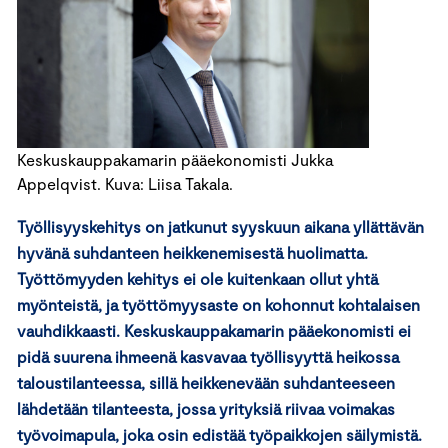
Keskuskauppakamarin pääekonomisti Jukka
Appelqvist. Kuva: Liisa Takala.
Työllisyyskehitys on jatkunut syyskuun aikana yllättävän
hyvänä suhdanteen heikkenemisestä huolimatta.
Työttömyyden kehitys ei ole kuitenkaan ollut yhtä
myönteistä, ja työttömyysaste on kohonnut kohtalaisen
vauhdikkaasti. Keskuskauppakamarin pääekonomisti ei
pidä suurena ihmeenä kasvavaa työllisyyttä heikossa
taloustilanteessa, sillä heikkenevään suhdanteeseen
lähdetään tilanteesta, jossa yrityksiä riivaa voimakas
työvoimapula, joka osin edistää työpaikkojen säilymistä.