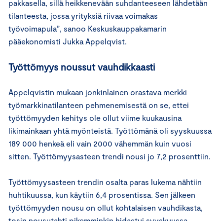
pakkasella, sillä heikkenevään suhdanteeseen lähdetään
tilanteesta, jossa yrityksiä riivaa voimakas
työvoimapula”, sanoo Keskuskauppakamarin
pääekonomisti Jukka Appelqvist.
Työttömyys noussut vauhdikkaasti
Appelqvistin mukaan jonkinlainen orastava merkki
työmarkkinatilanteen pehmenemisestä on se, ettei
työttömyyden kehitys ole ollut viime kuukausina
likimainkaan yhtä myönteistä. Työttömänä oli syyskuussa
189 000 henkeä eli vain 2000 vähemmän kuin vuosi
sitten. Työttömyysasteen trendi nousi jo 7,2 prosenttiin.
Työttömyysasteen trendin osalta paras lukema nähtiin
huhtikuussa, kun käytiin 6,4 prosentissa. Sen jälkeen
työttömyyden nousu on ollut kohtalaisen vauhdikasta,
tosin nousutahti pikemminkin hidastui syyskuussa.