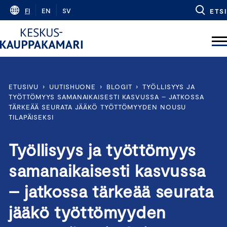
Skip
FI
EN
SV
ETSI
to
content
ETUSIVU
›
UUTISHUONE
›
BLOGIT
›
TYÖLLISYYS JA
TYÖTTÖMYYS SAMANAIKAISESTI KASVUSSA – JATKOSSA
TÄRKEÄÄ SEURATA JÄÄKÖ TYÖTTÖMYYDEN NOUSU
TILAPÄISEKSI
Työllisyys ja työttömyys
samanaikaisesti kasvussa
– jatkossa tärkeää seurata
jääkö työttömyyden