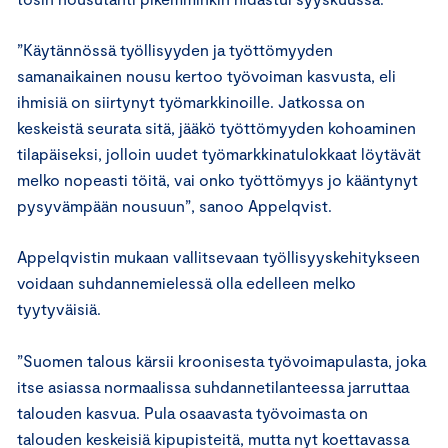
”Käytännössä työllisyyden ja työttömyyden
samanaikainen nousu kertoo työvoiman kasvusta, eli
ihmisiä on siirtynyt työmarkkinoille. Jatkossa on
keskeistä seurata sitä, jääkö työttömyyden kohoaminen
tilapäiseksi, jolloin uudet työmarkkinatulokkaat löytävät
melko nopeasti töitä, vai onko työttömyys jo kääntynyt
pysyvämpään nousuun”, sanoo Appelqvist.
Appelqvistin mukaan vallitsevaan työllisyyskehitykseen
voidaan suhdannemielessä olla edelleen melko
tyytyväisiä.
”Suomen talous kärsii kroonisesta työvoimapulasta, joka
itse asiassa normaalissa suhdannetilanteessa jarruttaa
talouden kasvua. Pula osaavasta työvoimasta on
talouden keskeisiä kipupisteitä, mutta nyt koettavassa