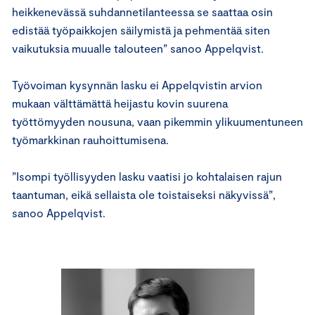
heikkenevässä suhdannetilanteessa se saattaa osin
edistää työpaikkojen säilymistä ja pehmentää siten
vaikutuksia muualle talouteen” sanoo Appelqvist.
Työvoiman kysynnän lasku ei Appelqvistin arvion
mukaan välttämättä heijastu kovin suurena
työttömyyden nousuna, vaan pikemmin ylikuumentuneen
työmarkkinan rauhoittumisena.
”Isompi työllisyyden lasku vaatisi jo kohtalaisen rajun
taantuman, eikä sellaista ole toistaiseksi näkyvissä”,
sanoo Appelqvist.