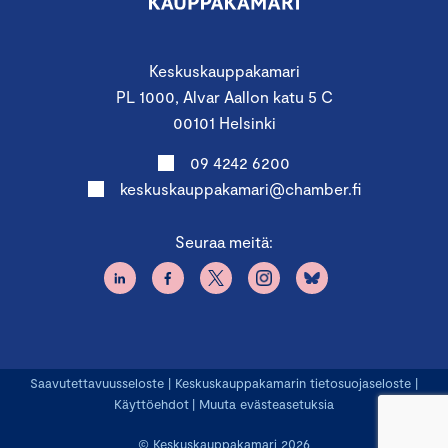
Keskuskauppakamari
PL 1000, Alvar Aallon katu 5 C
00101 Helsinki
09 4242 6200
keskuskauppakamari@chamber.fi
Seuraa meitä:
Saavutettavuusseloste
|
Keskuskauppakamarin tietosuojaseloste
|
Käyttöehdot
|
Muuta evästeasetuksia
© Keskuskauppakamari 2026