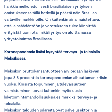
hankkia melko edullisesti brasilialaisen yrityksen
omistukseensa tällä hetkellä ja päästä näin Brasilian
valtaville markkinoille. On kuitenkin aina muistettava,
että lainsäädäntöön ja verotukseen tulee kiinnittää
erityistä huomiota, mikäli yritys on aloittamassa
yritystoimintaa Brasiliassa.
Koronapandemia lisäsi kysyntää terveys- ja telealalla
Meksikossa
Meksikon bruttokansantuotteen arvioidaan laskevan
jopa 8,8 prosenttia koronapandemian aiheuttaman kriisin
vuoksi. Kriisistä toipuminen ja tulevaisuuteen
valmistuminen luovat kuitenkin myös uusia
liiketoimintamahdollisuuksia esimerkiksi terveys- ja
telealalla.
Meksikon talouden pilareita ovat palvelusektorin ja