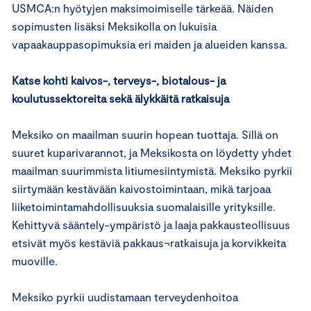
USMCA:n hyötyjen maksimoimiselle tärkeää. Näiden
sopimusten lisäksi Meksikolla on lukuisia
vapaakauppasopimuksia eri maiden ja alueiden kanssa.
Katse kohti kaivos-, terveys-, biotalous- ja
koulutussektoreita sekä älykkäitä ratkaisuja
Meksiko on maailman suurin hopean tuottaja. Sillä on
suuret kuparivarannot, ja Meksikosta on löydetty yhdet
maailman suurimmista litiumesiintymistä. Meksiko pyrkii
siirtymään kestävään kaivostoimintaan, mikä tarjoaa
liiketoimintamahdollisuuksia suomalaisille yrityksille.
Kehittyvä sääntely-ympäristö ja laaja pakkausteollisuus
etsivät myös kestäviä pakkaus¬ratkaisuja ja korvikkeita
muoville.
Meksiko pyrkii uudistamaan terveydenhoitoa