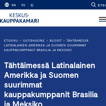
Skip
EN
SV
FI
ETSI
to
content
ETUSIVU
›
UUTISHUONE
›
BLOGIT
›
TÄHTÄIMESSÄ
LATINALAINEN AMERIKKA JA SUOMEN SUURIMMAT
KAUPPAKUMPPANIT BRASILIA JA MEKSIKO
Tähtäimessä Latinalainen
Amerikka ja Suomen
suurimmat
kauppakumppanit Brasilia
ja Meksiko