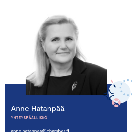
Anne Hatanpää
YHTEYSPÄÄLLIKKÖ
anne.hatanpaa@chamber.fi