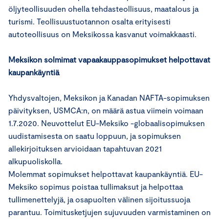
öljyteollisuuden ohella tehdasteollisuus, maatalous ja
turismi. Teollisuustuotannon osalta erityisesti
autoteollisuus on Meksikossa kasvanut voimakkaasti.
Meksikon solmimat vapaakauppasopimukset helpottavat
kaupankäyntiä
Yhdysvaltojen, Meksikon ja Kanadan NAFTA-sopimuksen
päivityksen, USMCA:n, on määrä astua viimein voimaan
1.7.2020. Neuvottelut EU-Meksiko -globaalisopimuksen
uudistamisesta on saatu loppuun, ja sopimuksen
allekirjoituksen arvioidaan tapahtuvan 2021
alkupuoliskolla.
Molemmat sopimukset helpottavat kaupankäyntiä. EU-
Meksiko sopimus poistaa tullimaksut ja helpottaa
tullimenettelyjä, ja osapuolten välinen sijoitussuoja
parantuu. Toimitusketjujen sujuvuuden varmistaminen on