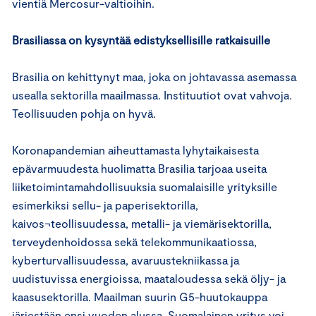
vientiä Mercosur-valtioihin.
Brasiliassa on kysyntää edistyksellisille ratkaisuille
Brasilia on kehittynyt maa, joka on johtavassa asemassa
usealla sektorilla maailmassa. Instituutiot ovat vahvoja.
Teollisuuden pohja on hyvä.
Koronapandemian aiheuttamasta lyhytaikaisesta
epävarmuudesta huolimatta Brasilia tarjoaa useita
liiketoimintamahdollisuuksia suomalaisille yrityksille
esimerkiksi sellu- ja paperisektorilla,
kaivos¬teollisuudessa, metalli- ja viemärisektorilla,
terveydenhoidossa sekä telekommunikaatiossa,
kyberturvallisuudessa, avaruustekniikassa ja
uudistuvissa energioissa, maataloudessa sekä öljy- ja
kaasusektorilla. Maailman suurin G5-huutokauppa
järjestään ensi vuoden alussa. Suomalainen yritys voi