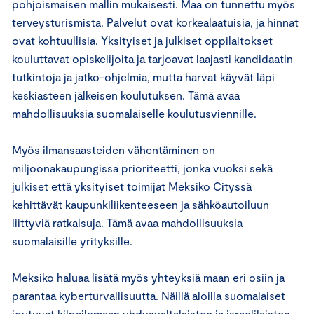
pohjoismaisen mallin mukaisesti. Maa on tunnettu myös
terveysturismista. Palvelut ovat korkealaatuisia, ja hinnat
ovat kohtuullisia. Yksityiset ja julkiset oppilaitokset
kouluttavat opiskelijoita ja tarjoavat laajasti kandidaatin
tutkintoja ja jatko-ohjelmia, mutta harvat käyvät läpi
keskiasteen jälkeisen koulutuksen. Tämä avaa
mahdollisuuksia suomalaiselle koulutusviennille.
Myös ilmansaasteiden vähentäminen on
miljoonakaupungissa prioriteetti, jonka vuoksi sekä
julkiset että yksityiset toimijat Meksiko Cityssä
kehittävät kaupunkiliikenteeseen ja sähköautoiluun
liittyviä ratkaisuja. Tämä avaa mahdollisuuksia
suomalaisille yrityksille.
Meksiko haluaa lisätä myös yhteyksiä maan eri osiin ja
parantaa kyberturvallisuutta. Näillä aloilla suomalaiset
joutuvat kilpailemaan yhdysvaltalaisten ja israelilaisten