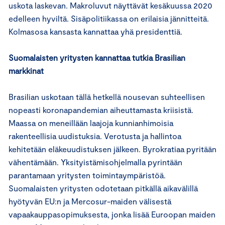
uskota laskevan. Makroluvut näyttävät kesäkuussa 2020
edelleen hyviltä. Sisäpolitiikassa on erilaisia jännitteitä.
Kolmasosa kansasta kannattaa yhä presidenttiä.
Suomalaisten yritysten kannattaa tutkia Brasilian
markkinat
Brasilian uskotaan tällä hetkellä nousevan suhteellisen
nopeasti koronapandemian aiheuttamasta kriisistä.
Maassa on meneillään laajoja kunnianhimoisia
rakenteellisia uudistuksia. Verotusta ja hallintoa
kehitetään eläkeuudistuksen jälkeen. Byrokratiaa pyritään
vähentämään. Yksityistämisohjelmalla pyrintään
parantamaan yritysten toimintaympäristöä.
Suomalaisten yritysten odotetaan pitkällä aikavälillä
hyötyvän EU:n ja Mercosur-maiden välisestä
vapaakauppasopimuksesta, jonka lisää Euroopan maiden