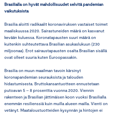
Brasilialla on hyvät mahdollisuudet selvitä pandemian
vaikutuksista
Brasilia aloitti radikaalit koronaviruksen vastaiset toimet
maaliskuussa 2020. Sairastuneiden määrä on kasvanut
kevään kuluessa. Koronatapausten suuri määrä on
kuitenkin suhteutettava Brasilian asukaslukuun (230
miljoonaa). Erot sairaustapausten osalta Brasilian sisällä
ovat olleet suuria kuten Euroopassakin.
Brasilia on muun maailman tavoin kärsinyt
koronapandemian seurauksista ja talouden
hidastumisesta. Bruttokansantuotteen ennustetaan
putoavan 5 – 8 prosenttia vuonna 2020. Viennin
rakenteen ja Brasilian jättimäisen koon vuoksi Brasilialla
enemmän resilienssiä kuin muilla alueen mailla. Vienti on
vetänyt. Maataloustuotteiden kysynnän ja hintojen ei