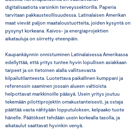
digitalisaatiota varsinkin terveyssektorilla. Paperia
tarvitaan pakkausteollisuudessa. Latinalaisen Amerikan
maat vievät paljon maataloustuotteita, joiden kysyntä on
pysynyt korkeana. Kaivos- ja energiaprojektien
aikatauluja on siirretty eteenpäin.
Kaupankäynnin onnistuminen Latinalaisessa Amerikassa
edellyttää, että yritys tuntee hyvin lopullisen asiakkaan
tarpeet ja on tietoinen alalla vallitsevasta
kilpailutilanteesta. Luotettava paikallinen kumppani ja
referenssin saaminen jossain alueen valtioista
helpottavat markkinoille pääsyä. Usein yritys joutuu
tekemään pilottiprojektin omakustanteisesti, ja ostaja
päättää vasta nähtyään lopputuloksen, kelpaako tuote
hänelle. Päätökset tehdään usein korkealla tasolla, ja
aikataulut saattavat hyvinkin venyä.