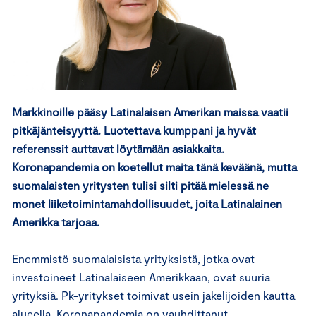
Markkinoille pääsy Latinalaisen Amerikan maissa vaatii
pitkäjänteisyyttä. Luotettava kumppani ja hyvät
referenssit auttavat löytämään asiakkaita.
Koronapandemia on koetellut maita tänä keväänä, mutta
suomalaisten yritysten tulisi silti pitää mielessä ne
monet liiketoimintamahdollisuudet, joita Latinalainen
Amerikka tarjoaa.
Enemmistö suomalaisista yrityksistä, jotka ovat
investoineet Latinalaiseen Amerikkaan, ovat suuria
yrityksiä. Pk-yritykset toimivat usein jakelijoiden kautta
alueella. Koronapandemia on vauhdittanut