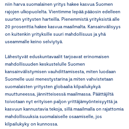
niin harva suomalainen yritys hakee kasvua Suomen
rajojen ulkopuolelta. Vientimme lepää pääosin edelleen
suurten yritysten harteilla. Pienemmistä yrityksistä alle
20 prosenttia hakee kasvua maailmalta. Kansainvälisyys
on kuitenkin yrityksille suuri mahdollisuus ja yhä
useammalle keino selviytyä.
Lähestyvät eduskuntavaalit tarjoavat erinomaisen
mahdollisuuden keskustelulle Suomen
kansainvälistymisen vauhdittamisesta, miten luodaan
Suomelle uusi menestystarina ja miten vahvistetaan
suomalaisten yritysten globaalia kilpailukykyä
muuttuneessa, jännitteisessä maailmassa. Päättäjiltä
toivotaan nyt erityisen paljon yrittäjämyönteisyyttä ja
kasvuun kannustavia tekoja, sillä maailmalla on rajattomia
mahdollisuuksia suomalaiselle osaamiselle, jos
kilpailukyky on kunnossa.