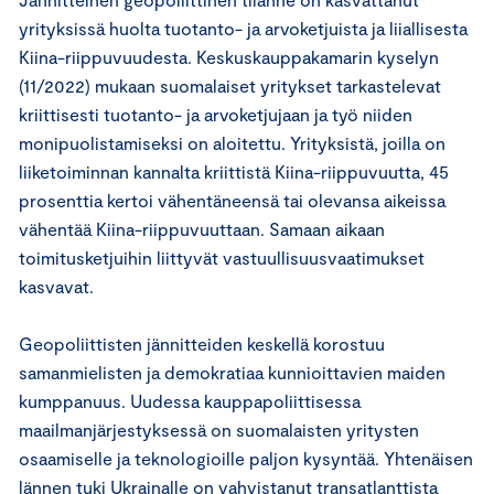
yrityksissä huolta tuotanto- ja arvoketjuista ja liiallisesta
Kiina-riippuvuudesta. Keskuskauppakamarin kyselyn
(11/2022) mukaan suomalaiset yritykset tarkastelevat
kriittisesti tuotanto- ja arvoketjujaan ja työ niiden
monipuolistamiseksi on aloitettu. Yrityksistä, joilla on
liiketoiminnan kannalta kriittistä Kiina-riippuvuutta, 45
prosenttia kertoi vähentäneensä tai olevansa aikeissa
vähentää Kiina-riippuvuuttaan. Samaan aikaan
toimitusketjuihin liittyvät vastuullisuusvaatimukset
kasvavat.
Geopoliittisten jännitteiden keskellä korostuu
samanmielisten ja demokratiaa kunnioittavien maiden
kumppanuus. Uudessa kauppapoliittisessa
maailmanjärjestyksessä on suomalaisten yritysten
osaamiselle ja teknologioille paljon kysyntää. Yhtenäisen
lännen tuki Ukrainalle on vahvistanut transatlanttista