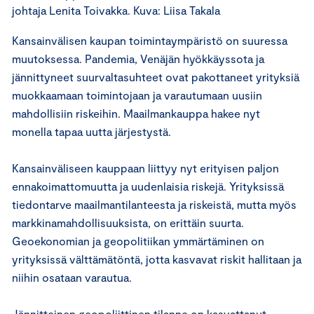
johtaja Lenita Toivakka. Kuva: Liisa Takala
Kansainvälisen kaupan toimintaympäristö on suuressa
muutoksessa. Pandemia, Venäjän hyökkäyssota ja
jännittyneet suurvaltasuhteet ovat pakottaneet yrityksiä
muokkaamaan toimintojaan ja varautumaan uusiin
mahdollisiin riskeihin. Maailmankauppa hakee nyt
monella tapaa uutta järjestystä.
Kansainväliseen kauppaan liittyy nyt erityisen paljon
ennakoimattomuutta ja uudenlaisia riskejä. Yrityksissä
tiedontarve maailmantilanteesta ja riskeistä, mutta myös
markkinamahdollisuuksista, on erittäin suurta.
Geoekonomian ja geopolitiikan ymmärtäminen on
yrityksissä välttämätöntä, jotta kasvavat riskit hallitaan ja
niihin osataan varautua.
Jännitteinen geopoliittinen tilanne on kasvattanut