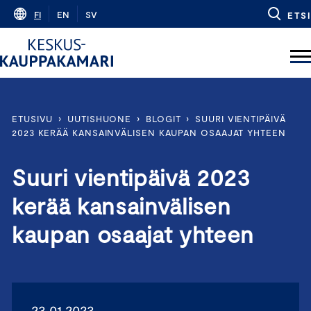
Skip
FI
EN
SV
ETSI
to
content
ETUSIVU
›
UUTISHUONE
›
BLOGIT
›
SUURI VIENTIPÄIVÄ
2023 KERÄÄ KANSAINVÄLISEN KAUPAN OSAAJAT YHTEEN
Suuri vientipäivä 2023
kerää kansainvälisen
kaupan osaajat yhteen
23.01.2023