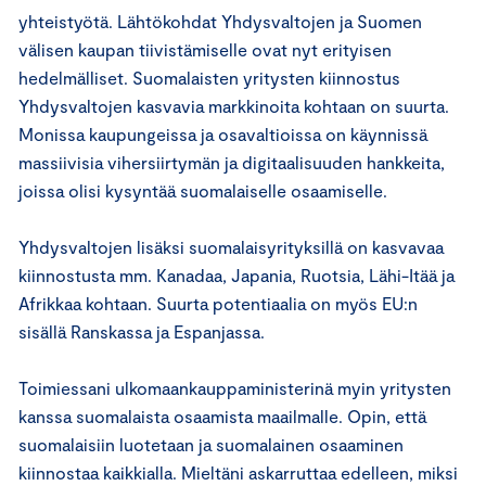
yhteistyötä. Lähtökohdat Yhdysvaltojen ja Suomen
välisen kaupan tiivistämiselle ovat nyt erityisen
hedelmälliset. Suomalaisten yritysten kiinnostus
Yhdysvaltojen kasvavia markkinoita kohtaan on suurta.
Monissa kaupungeissa ja osavaltioissa on käynnissä
massiivisia vihersiirtymän ja digitaalisuuden hankkeita,
joissa olisi kysyntää suomalaiselle osaamiselle.
Yhdysvaltojen lisäksi suomalaisyrityksillä on kasvavaa
kiinnostusta mm. Kanadaa, Japania, Ruotsia, Lähi-Itää ja
Afrikkaa kohtaan. Suurta potentiaalia on myös EU:n
sisällä Ranskassa ja Espanjassa.
Toimiessani ulkomaankauppaministerinä myin yritysten
kanssa suomalaista osaamista maailmalle. Opin, että
suomalaisiin luotetaan ja suomalainen osaaminen
kiinnostaa kaikkialla. Mieltäni askarruttaa edelleen, miksi