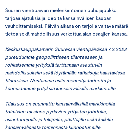
Suuren vientipäivän mielenkiintoinen puhujajoukko
tarjoaa ajatuksia ja ideoita kansainvälisen kaupan
vauhdittamiseksi. Päivän aikana on tarjolla valtava määrä
tietoa sekä mahdollisuus verkottua alan osaajien kanssa.
Keskuskauppakamarin Suuressa vientipäivässä 7.2.2023
pureudumme geopoliittiseen tilanteeseen ja
rohkaisemme yrityksiä tarttumaan avautuviin
mahdollisuuksiin sekä löytämään ratkaisuja haastavissa
tilanteissa. Nostamme esiin menestystarinoita ja
kannustamme yrityksiä kansainvälisille markkinoille.
Tilaisuus on suunnattu kansainvälisillä markkinoilla
toimivien tai sinne pyrkivien yritysten johdolle,
asiantuntijoille ja tekijöille, päättäjille sekä kaikille
kansainvälisestä toiminnasta kiinnostuneille.