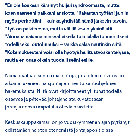
”En ole koskaan kärsinyt huijarisyndroomasta, mutta
koen saaneeni paikkani ansiotta. ”Rakastan työtäni ja niin
myös perhettäni – kuinka yhdistää nämä järkevin tavoin.
”Työ on palkitsevaa, mutta välillä kovin yksinäistä.
”Ainoana naisena miesvaltaisella toimialalla tunnen itseni
todelliseksi outolinnuksi – vaikka salaa nautinkin siitä.
”Kokemuksestani voisi olla hyötyä hallitustyöskentelyssä,
mutta en osaa oikein tuoda itseäni esille.
Nämä ovat yleisimpiä mainintoja, jota olemme vuosien
aikoina lukeneet naisjohtajien mentorointiohjelmien
hakemuksista. Niitä ovat kirjoittaneet yli tuhat todella
osaavaa ja pätevää johtajanaista kuvatessaan
johtajuutensa urapolulla olevia haasteita.
Keskuskauppakamari on jo vuosikymmenen ajan pyrkinyt
edistämään naisten etenemistä johtajapositioissa