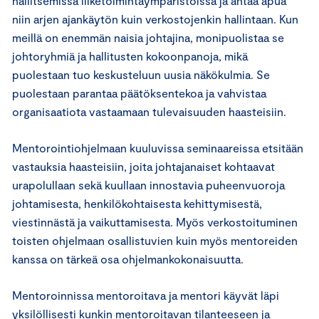
hallitsemissa liiketoimintaympäristöissä ja antaa apua
niin arjen ajankäytön kuin verkostojenkin hallintaan. Kun
meillä on enemmän naisia johtajina, monipuolistaa se
johtoryhmiä ja hallitusten kokoonpanoja, mikä
puolestaan tuo keskusteluun uusia näkökulmia. Se
puolestaan parantaa päätöksentekoa ja vahvistaa
organisaatiota vastaamaan tulevaisuuden haasteisiin.
Mentorointiohjelmaan kuuluvissa seminaareissa etsitään
vastauksia haasteisiin, joita johtajanaiset kohtaavat
urapolullaan sekä kuullaan innostavia puheenvuoroja
johtamisesta, henkilökohtaisesta kehittymisestä,
viestinnästä ja vaikuttamisesta. Myös verkostoituminen
toisten ohjelmaan osallistuvien kuin myös mentoreiden
kanssa on tärkeä osa ohjelmankokonaisuutta.
Mentoroinnissa mentoroitava ja mentori käyvät läpi
yksilöllisesti kunkin mentoroitavan tilanteeseen ja