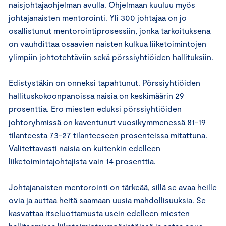
naisjohtajaohjelman avulla. Ohjelmaan kuuluu myös
johtajanaisten mentorointi. Yli 300 johtajaa on jo
osallistunut mentorointiprosessiin, jonka tarkoituksena
on vauhdittaa osaavien naisten kulkua liiketoimintojen
ylimpiin johtotehtäviin sekä pörssiyhtiöiden hallituksiin.
Edistystäkin on onneksi tapahtunut. Pörssiyhtiöiden
hallituskokoonpanoissa naisia on keskimäärin 29
prosenttia. Ero miesten eduksi pörssiyhtiöiden
johtoryhmissä on kaventunut vuosikymmenessä 81-19
tilanteesta 73-27 tilanteeseen prosenteissa mitattuna.
Valitettavasti naisia on kuitenkin edelleen
liiketoimintajohtajista vain 14 prosenttia.
Johtajanaisten mentorointi on tärkeää, sillä se avaa heille
ovia ja auttaa heitä saamaan uusia mahdollisuuksia. Se
kasvattaa itseluottamusta usein edelleen miesten