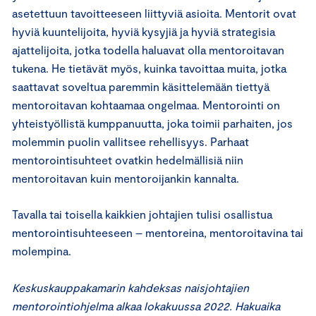
asetettuun tavoitteeseen liittyviä asioita. Mentorit ovat
hyviä kuuntelijoita, hyviä kysyjiä ja hyviä strategisia
ajattelijoita, jotka todella haluavat olla mentoroitavan
tukena. He tietävät myös, kuinka tavoittaa muita, jotka
saattavat soveltua paremmin käsittelemään tiettyä
mentoroitavan kohtaamaa ongelmaa. Mentorointi on
yhteistyöllistä kumppanuutta, joka toimii parhaiten, jos
molemmin puolin vallitsee rehellisyys. Parhaat
mentorointisuhteet ovatkin hedelmällisiä niin
mentoroitavan kuin mentoroijankin kannalta.
Tavalla tai toisella kaikkien johtajien tulisi osallistua
mentorointisuhteeseen – mentoreina, mentoroitavina tai
molempina.
Keskuskauppakamarin kahdeksas naisjohtajien
mentorointiohjelma alkaa lokakuussa 2022. Hakuaika