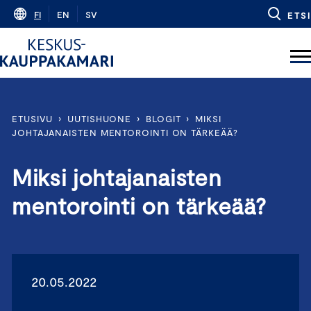
Skip
FI
EN
SV
ETSI
to
content
ETUSIVU
›
UUTISHUONE
›
BLOGIT
›
MIKSI
JOHTAJANAISTEN MENTOROINTI ON TÄRKEÄÄ?
Miksi johtajanaisten
mentorointi on tärkeää?
20.05.2022