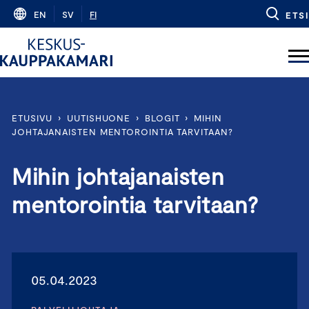
Skip
EN
SV
FI
ETSI
to
content
ETUSIVU
›
UUTISHUONE
›
BLOGIT
›
MIHIN
JOHTAJANAISTEN MENTOROINTIA TARVITAAN?
Mihin johtajanaisten
mentorointia tarvitaan?
05.04.2023