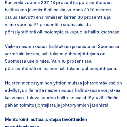
Kun vielä vuonna 2011 18 prosenttia pörssiyhtiöiden
hallituksen jäsenistä oli naisia, vuonna 2020 naisten
osuus saavutti ensimmäisen kerran 30 prosenttia ja
viime vuonna 97 prosentilla suomalaisista
pörssiyhtiöistä oli molempia sukupuolia hallituksessaan.
Vaikka naisten osuus hallituksen jäsenistä on Suomessa
verrattain korkea, hallituksen puheenjohtajana on
Suomessa usein mies. Vain 10 prosentissa
pörssiyhtiöistä on nainen hallituksen puheenjohtajana.
Naisten menestyminen yhtiön muissa johtotehtävissä on
edellytys sille, että naisten osuus hallituksissa voi jatkaa
kasvuaan. Tulevaisuuden hallitusosaajat löytyvät tämän
päivän toimitusjohtajista ja johtoryhmien jäsenistä.
Mentorointi auttaa johtajaa tavoitteiden
saavuttamisessa