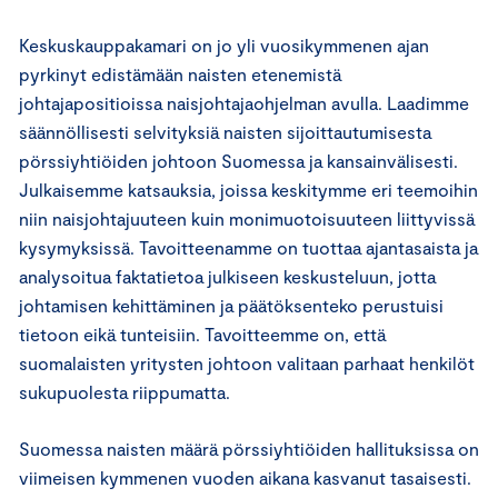
Keskuskauppakamari on jo yli vuosikymmenen ajan
pyrkinyt edistämään naisten etenemistä
johtajapositioissa naisjohtajaohjelman avulla. Laadimme
säännöllisesti selvityksiä naisten sijoittautumisesta
pörssiyhtiöiden johtoon Suomessa ja kansainvälisesti.
Julkaisemme katsauksia, joissa keskitymme eri teemoihin
niin naisjohtajuuteen kuin monimuotoisuuteen liittyvissä
kysymyksissä. Tavoitteenamme on tuottaa ajantasaista ja
analysoitua faktatietoa julkiseen keskusteluun, jotta
johtamisen kehittäminen ja päätöksenteko perustuisi
tietoon eikä tunteisiin. Tavoitteemme on, että
suomalaisten yritysten johtoon valitaan parhaat henkilöt
sukupuolesta riippumatta.
Suomessa naisten määrä pörssiyhtiöiden hallituksissa on
viimeisen kymmenen vuoden aikana kasvanut tasaisesti.