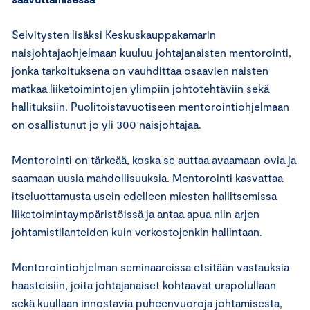
Selvitysten lisäksi Keskuskauppakamarin
naisjohtajaohjelmaan kuuluu johtajanaisten mentorointi,
jonka tarkoituksena on vauhdittaa osaavien naisten
matkaa liiketoimintojen ylimpiin johtotehtäviin sekä
hallituksiin. Puolitoistavuotiseen mentorointiohjelmaan
on osallistunut jo yli 300 naisjohtajaa.
Mentorointi on tärkeää, koska se auttaa avaamaan ovia ja
saamaan uusia mahdollisuuksia. Mentorointi kasvattaa
itseluottamusta usein edelleen miesten hallitsemissa
liiketoimintaympäristöissä ja antaa apua niin arjen
johtamistilanteiden kuin verkostojenkin hallintaan.
Mentorointiohjelman seminaareissa etsitään vastauksia
haasteisiin, joita johtajanaiset kohtaavat urapolullaan
sekä kuullaan innostavia puheenvuoroja johtamisesta,