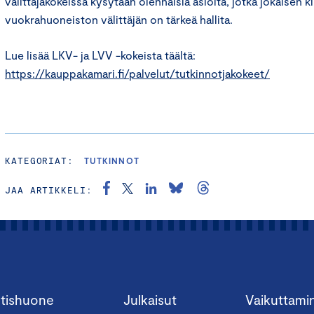
välittäjäkokeissa kysytään olennaisia asioita, jotka jokaisen ki
vuokrahuoneiston välittäjän on tärkeä hallita.
Lue lisää LKV- ja LVV -kokeista täältä:
https://kauppakamari.fi/palvelut/tutkinnotjakokeet/
KATEGORIAT:
TUTKINNOT
JAA ARTIKKELI:
tishuone
Julkaisut
Vaikuttami