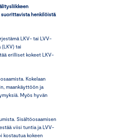
litysliikkeen
 suorittavista henkilöistä
rjestämä LKV- tai LVV-
 (LKV) tai
ää erilliset kokeet LKV-
n osaamista. Kokelaan
in, maankäyttöön ja
ysymyksiä. Myös hyvän
umista. Sisältöosaamisen
stää viisi tuntia ja LVV-
oi kostautua kokeen