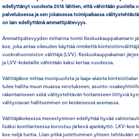
edellyttänyt vuodesta 2016 lähtien, että vähintään puolella vä
palveluksessa ja sen jokaisessa toimipaikassa välitystehtäviä
on lain edellyttämä ammattipätevyys.
Ammattipätevyyden mittarina toimii Keskuskauppakamarin jä
koe, joka antaa oikeuden käyttää nimikettä kiinteistönvälittäjä
vuokrahuoneiston välittäjä (LVV). Keskuskauppakamari järjest
ja LVV-kokelaille vähintään kaksi kertaa vuodessa.
Välittäjäkoe mittaa monipuolista ja laaja-alaista kiinteistöala
tulee hallita muun muassa verotukseen, asunto-osakeyhtiöih
rakentamiseen sekä välitystehtävän hoitamiseen liittyviä k
välitystavan hallitseminen on keskeisessä asemassa.
Välittäjäkokeessa menestyminen edellyttää hyvää valmistaut
lisäksi koetilanteessa korostuu järkevä ajankäyttö. LKV-koe ke
koe neljä tuntia. Liian pitkä jumittuminen yhteen tehtävään v