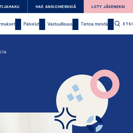
TIJAHAKU
HAE ANSIOMERKKIÄ
LIITY JÄSENEKSI
nnukset
Palvelut
Vastuullisuus
Tietoa meistä
ETSI
STA