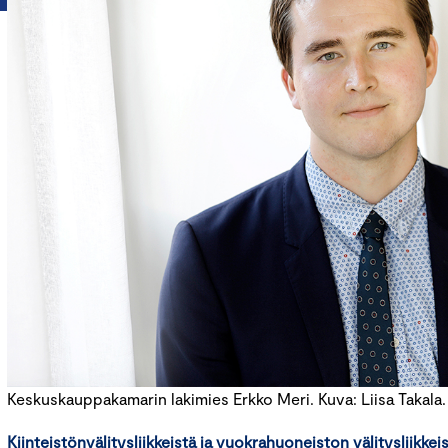
Keskuskauppakamarin lakimies Erkko Meri. Kuva: Liisa Takala.
Kiinteistönvälitysliikkeistä ja vuokrahuoneiston välitysliikkei