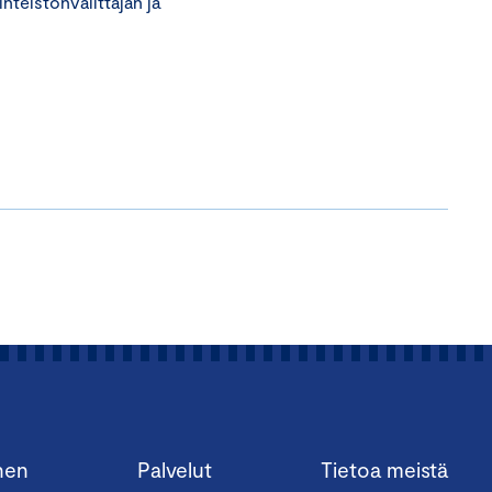
inteistönvälittäjän ja
nen
Palvelut
Tietoa meistä