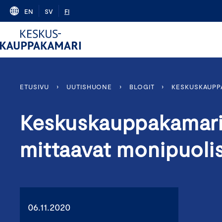
Skip
EN
SV
FI
to
content
ETUSIVU
›
UUTISHUONE
›
BLOGIT
›
KESKUSKAUPPA
Keskuskauppakamarin
mittaavat monipuoli
06.11.2020