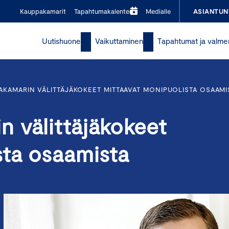
Kauppakamarit
Tapahtumakalenteri
Medialle
ASIANTUN
Uutishuone
Vaikuttaminen
Tapahtumat ja valme
KAMARIN VÄLITTÄJÄKOKEET MITTAAVAT MONIPUOLISTA OSAAMI
 välittäjäkokeet
sta osaamista