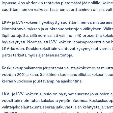
lopussa. Jos yhdenkin tehtävän pistemäärä jää nollille, koke
suorittaminen on vaikeaa. Tasainen suorittaminen on siis valtt
LKV- ja LVV-kokeen hyväksytty suorittaminen varmistaa am
kiinteistönvälityksen ja vuokrahuoneistojen välityksen. Välitt
läpihuutojuttu, sillä normaalisti vain noin 40 prosenttia kokel
hyväksytysti. Normaalisti LVV-kokeen läpäisyprosenttia on 
LKV-kokeen. Koekierroksittain vaihtuvat kysymykset varmista
paitsi tärkeitä myös ajantasaisia tietoja.
Keskuskauppakamarin järjestämät välittäjäkokeet ovat muutt
vuoden 2021 aikana. Sähköinen koe mahdollistaa kokeen su
kerran vuodessa joustavampina ajankohtina.
LKV- ja LVV-kokeen suosio on pysynyt suurena jo vuosien aja
vuosittain noin tuhat kokelasta ympäri Suomea. Keskuskaup
välittäjäkoelautakunta seuraa jatkuvasti alan kehitystä ja varm