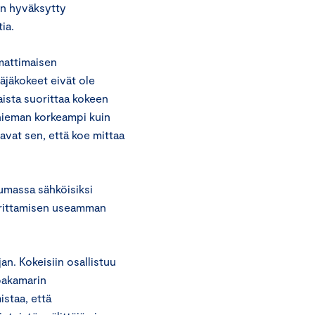
en hyväksytty
ia.
mattimaisen
äjäkokeet eivät ole
aista suorittaa kokeen
hieman korkeampi kuin
vat sen, että koe mittaa
umassa sähköisiksi
orittamisen useamman
n. Kokeisiin osallistuu
pakamarin
istaa, että