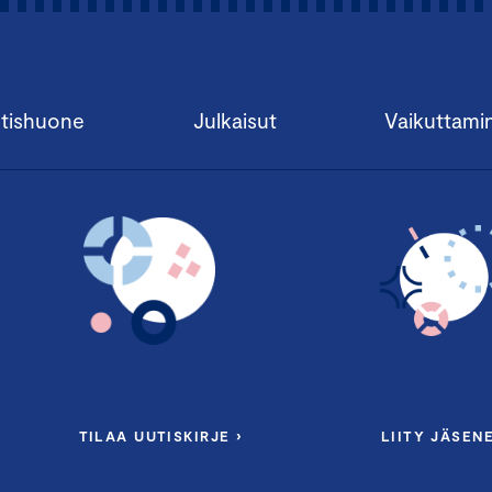
tishuone
Julkaisut
Vaikuttami
TILAA UUTISKIRJE ›
LIITY JÄSENE