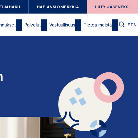
TIJAHAKU
HAE ANSIOMERKKIÄ
LIITY JÄSENEKSI
nnukset
Palvelut
Vastuullisuus
Tietoa meistä
ETSI
n