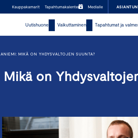
Kauppakamarit
Tapahtumakalenteri
Medialle
ASIANTUN
Uutishuone
Vaikuttaminen
Tapahtumat ja valme
ANIEMI: MIKÄ ON YHDYSVALTOJEN SUUNTA?
 Mikä on Yhdysvaltoje