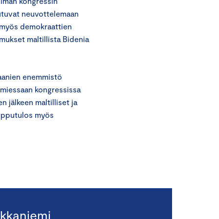
 Ilman kongressin
utuvat neuvottelemaan
ä myös demokraattien
ukset maltillista Bidenia
ikaanien enemmistö
oimiessaan kongressissa
jälkeen maltilliset ja
lopputulos myös
kkaniemi