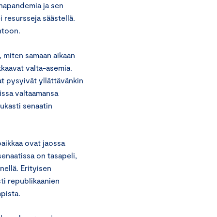
napandemia ja sen
 resursseja säästellä.
ntoon.
a, miten samaan aikaan
kaavat valta-asemia.
at pysyivät yllättävänkin
eissa valtaamansa
ukasti senaatin
aikkaa ovat jaossa
enaatissa on tasapeli,
ellä. Erityisen
sti republikaanien
pista.