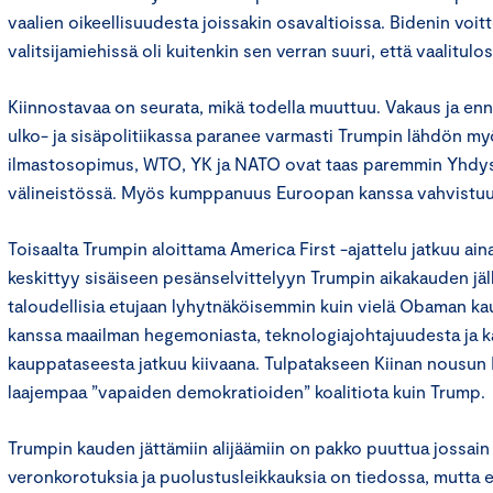
vaalien oikeellisuudesta joissakin osavaltioissa. Bidenin voit
valitsijamiehissä oli kuitenkin sen verran suuri, että vaalitulo
Kiinnostavaa on seurata, mikä todella muuttuu. Vakaus ja en
ulko- ja sisäpolitiikassa paranee varmasti Trumpin lähdön myö
ilmastosopimus, WTO, YK ja NATO ovat taas paremmin Yhdysv
välineistössä. Myös kumppanuus Euroopan kanssa vahvistuu
Toisaalta Trumpin aloittama America First -ajattelu jatkuu ain
keskittyy sisäiseen pesänselvittelyyn Trumpin aikakauden jäl
taloudellisia etujaan lyhytnäköisemmin kuin vielä Obaman kau
kanssa maailman hegemoniasta, teknologiajohtajuudesta ja 
kauppataseesta jatkuu kiivaana. Tulpatakseen Kiinan nousun
laajempaa ”vapaiden demokratioiden” koalitiota kuin Trump.
Trumpin kauden jättämiin alijäämiin on pakko puuttua jossain
veronkorotuksia ja puolustusleikkauksia on tiedossa, mutta 