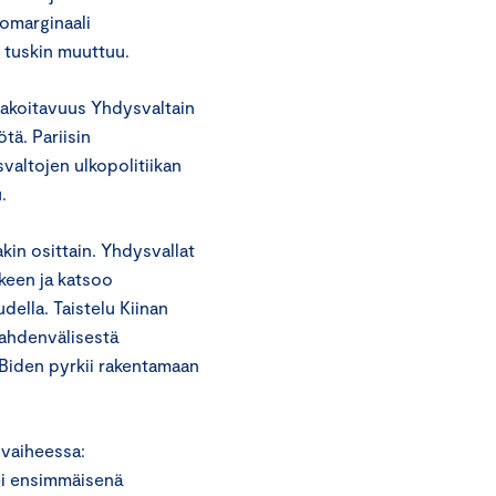
tomarginaali
s tuskin muuttuu.
nakoitavuus Yhdysvaltain
tä. Pariisin
altojen ulkopolitiikan
.
akin osittain. Yhdysvallat
keen ja katsoo
della. Taistelu Kiinan
kahdenvälisestä
 Biden pyrkii rakentamaan
 vaiheessa:
ei ensimmäisenä