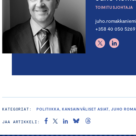
TOIMITUSJOHTAJA
juho.romakkaniem
+358 40 050 5269
KATEGORIAT:
POLITIIKKA, KANSAINVÄLISET ASIAT, JUHO ROM
JAA ARTIKKELI: