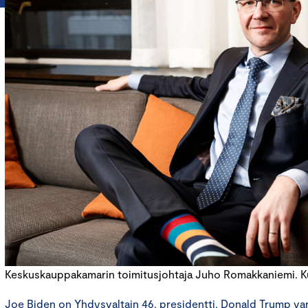
Keskuskauppakamarin toimitusjohtaja Juho Romakkaniemi. 
Joe Biden on Yhdysvaltain 46. presidentti. Donald Trump var