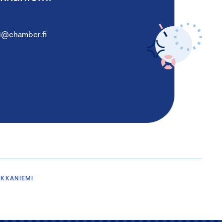
i@chamber.fi
AKKANIEMI