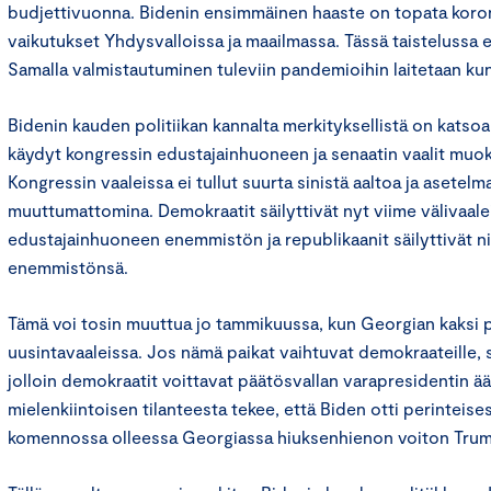
budjettivuonna. Bidenin ensimmäinen haaste on topata koro
vaikutukset Yhdysvalloissa ja maailmassa. Tässä taistelussa ei
Samalla valmistautuminen tuleviin pandemioihin laitetaan ku
Bidenin kauden politiikan kannalta merkityksellistä on katso
käydyt kongressin edustajainhuoneen ja senaatin vaalit muok
Kongressin vaaleissa ei tullut suurta sinistä aaltoa ja asetelm
muuttumattomina. Demokraatit säilyttivät nyt viime välivaal
edustajainhuoneen enemmistön ja republikaanit säilyttivät ni
enemmistönsä.
Tämä voi tosin muuttua jo tammikuussa, kun Georgian kaksi p
uusintavaaleissa. Jos nämä paikat vaihtuvat demokraateille, s
jolloin demokraatit voittavat päätösvallan varapresidentin ään
mielenkiintoisen tilanteesta tekee, että Biden otti perinteise
komennossa olleessa Georgiassa hiuksenhienon voiton Trum