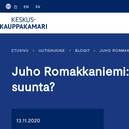
Skip
FI
EN
SV
to
content
ETUSIVU
›
UUTISHUONE
›
BLOGIT
›
JUHO ROMAKK
Juho Romakkaniemi:
suunta?
13.11.2020