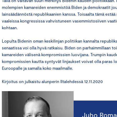
Tällä on valtavan suuri merkitys Bidenin kauden politiikkaan.
molempien kamareiden enemmistöä Biden ja demokraatit jo
lainsäädännöstä republikaanien kanssa. Toisaalta tämä estä
vaaleissa kongressissa vahvistuneen vasemmistosiiven vaatim
kohtaan.
Lopulta Bidenin oman keskilinjan politiikan kannalta republ
senaatissa voi olla hyvä ratkaisu. Biden on parhaimmillaan t
kamareiden välisenä kompromissien luovijana. Trumpin kauden 
kompromissien kautta syntyvät linjaukset voivat olla paras 
Euroopalle ja samalla koko maailmalle.
Kirjoitus on julkaistu alunperin Iltalehdessä 12.11.2020
Juho Roma