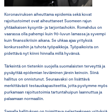
Koronaviruksen aiheuttama epidemia sekä kovat
rajoitustoimet ovat aiheuttaneet Suomeen rajun
yhtäaikaisen kysyntä- ja tarjontashokin. Romahdus on
vaarassa olla pahempi kuin 90-luvun lamassa ja syvempi
kuin finanssikriisin aikana. Se uhkaa ajaa yrityksiä
konkursseihin ja tuhota työpaikkoja. Työpaikoista on
pidettävä nyt kiinni hinnalla millä hyvänsä.
Tärkeintä on tietenkin suojella suomalaisten terveyttä ja
pysäyttää epidemian leviäminen järein keinoin. Siinä
hallitus on onnistunut. Seuraavaksi on lisättävä
merkittävästi testauskapasiteettia, jotta pystymme myös
purkamaan rajoitustoimia tartuntahuipun laannuttua ja
palaamaan normaaliin.
Samalla hallituksen on toimittava pelastaakseen yrityksiä