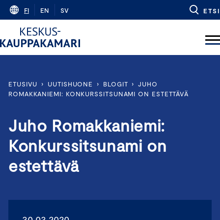
Skip
FI
EN
SV
ETSI
to
content
ETUSIVU
›
UUTISHUONE
›
BLOGIT
›
JUHO
ROMAKKANIEMI: KONKURSSITSUNAMI ON ESTETTÄVÄ
Juho Romakkaniemi:
Konkurssitsunami on
estettävä
30.03.2020