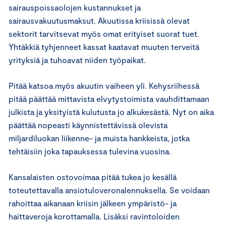
sairauspoissaolojen kustannukset ja
sairausvakuutusmaksut. Akuutissa kriisissä olevat
sektorit tarvitsevat myös omat erityiset suorat tuet.
Yhtäkkiä tyhjenneet kassat kaatavat muuten terveitä
yrityksiä ja tuhoavat niiden työpaikat.
Pitää katsoa myös akuutin vaiheen yli. Kehysriihessä
pitää päättää mittavista elvytystoimista vauhdittamaan
julkista ja yksityistä kulutusta jo alkukesästä. Nyt on aika
päättää nopeasti käynnistettävissä olevista
miljardiluokan liikenne- ja muista hankkeista, jotka
tehtäisiin joka tapauksessa tulevina vuosina.
Kansalaisten ostovoimaa pitää tukea jo kesällä
toteutettavalla ansiotuloveronalennuksella. Se voidaan
rahoittaa aikanaan kriisin jälkeen ympäristö- ja
haittaveroja korottamalla. Lisäksi ravintoloiden