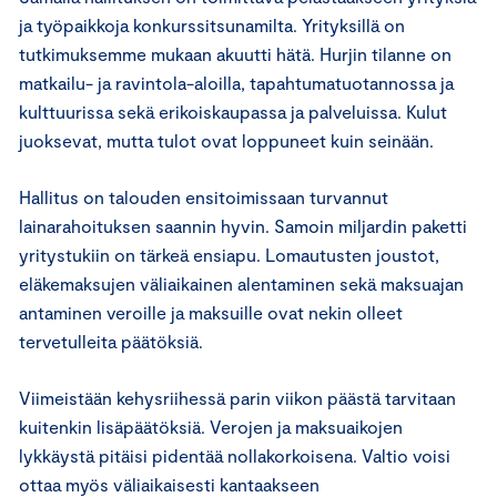
ja työpaikkoja konkurssitsunamilta. Yrityksillä on
tutkimuksemme mukaan akuutti hätä. Hurjin tilanne on
matkailu- ja ravintola-aloilla, tapahtumatuotannossa ja
kulttuurissa sekä erikoiskaupassa ja palveluissa. Kulut
juoksevat, mutta tulot ovat loppuneet kuin seinään.
Hallitus on talouden ensitoimissaan turvannut
lainarahoituksen saannin hyvin. Samoin miljardin paketti
yritystukiin on tärkeä ensiapu. Lomautusten joustot,
eläkemaksujen väliaikainen alentaminen sekä maksuajan
antaminen veroille ja maksuille ovat nekin olleet
tervetulleita päätöksiä.
Viimeistään kehysriihessä parin viikon päästä tarvitaan
kuitenkin lisäpäätöksiä. Verojen ja maksuaikojen
lykkäystä pitäisi pidentää nollakorkoisena. Valtio voisi
ottaa myös väliaikaisesti kantaakseen