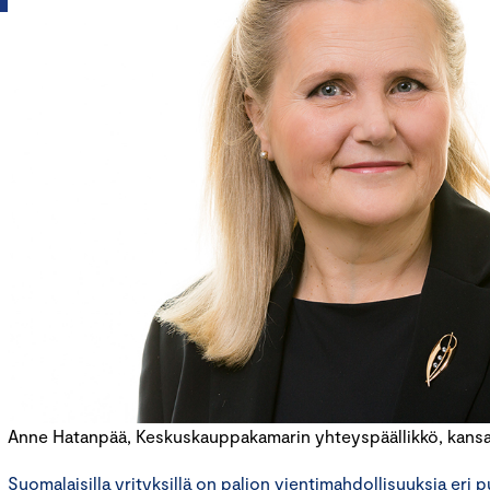
Anne Hatanpää, Keskuskauppakamarin yhteyspäällikkö, kansai
Suomalaisilla yrityksillä on paljon vientimahdollisuuksia eri p