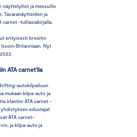
n näyttelyihin ja messuille
e. Tavaranäytteiden ja
arnet -tulliasiakirjalla.
t erityisesti brexitin
iä Isoon-Britanniaan. Nyt
ä 2022.
iin ATA carnet’lla
drifting-autokilpailuun
nka mukaan kilpa-auto ja
ta Irlantiin ATA carnet -
, yhdistyksen edustajat
ivat ATA carnet-
vin, ja kilpa-auto ja