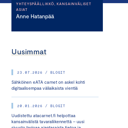
YHTEYSPÄÄLLIKKÖ, KANSAINVÄLISET
ASIAT
Anne Hatanpää
Uusimmat
23.07.2026 / BLOGIT
Sähköinen eATA carnet on askel kohti
digitaalisempaa väliaikaista vientiä
20.01.2026 / BLOGIT
Uudistettu atacarnet.fi helpottaa
kansainvälistä tavaraliikennettä – uusi
sivusto tarjoaa ajantasaista tietoa ja