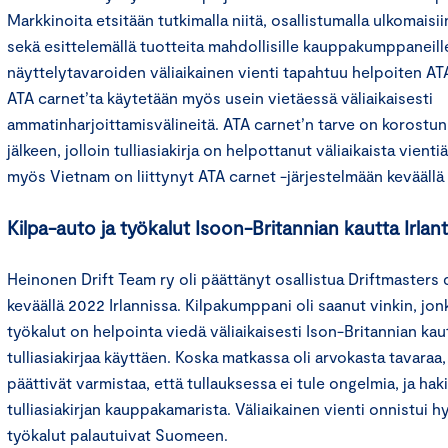
Markkinoita etsitään tutkimalla niitä, osallistumalla ulkomaisii
sekä esittelemällä tuotteita mahdollisille kauppakumppaneill
näyttelytavaroiden väliaikainen vienti tapahtuu helpoiten ATA c
ATA carnet’ta käytetään myös usein vietäessä väliaikaisesti
ammatinharjoittamisvälineitä. ATA carnet’n tarve on korostunu
jälkeen, jolloin tulliasiakirja on helpottanut väliaikaista vient
myös Vietnam on liittynyt ATA carnet -järjestelmään kevääll
Kilpa-auto ja työkalut Isoon-Britannian kautta Irlant
Heinonen Drift Team ry oli päättänyt osallistua Driftmasters 
keväällä 2022 Irlannissa. Kilpakumppani oli saanut vinkin, jo
työkalut on helpointa viedä väliaikaisesti Ison-Britannian kaut
tulliasiakirjaa käyttäen. Koska matkassa oli arvokasta tavaraa
päättivät varmistaa, että tullauksessa ei tule ongelmia, ja hak
tulliasiakirjan kauppakamarista. Väliaikainen vienti onnistui hy
työkalut palautuivat Suomeen.