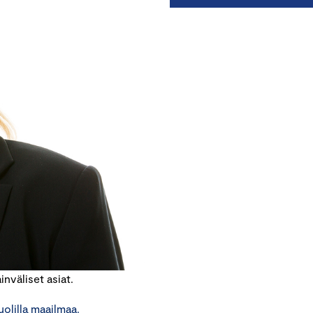
nväliset asiat.
uolilla maailmaa.