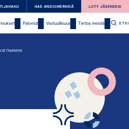
TIJAHAKU
HAE ANSIOMERKKIÄ
LIITY JÄSENEKSI
nnukset
Palvelut
Vastuullisuus
Tietoa meistä
ETSI
 VIETNAMIIN