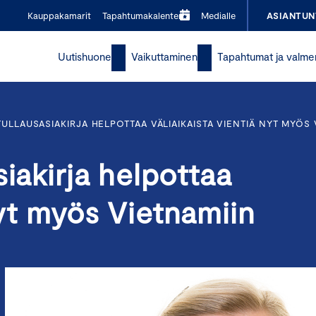
Kauppakamarit
Tapahtumakalenteri
Medialle
ASIANTUN
Uutishuone
Vaikuttaminen
Tapahtumat ja valme
TULLAUSASIAKIRJA HELPOTTAA VÄLIAIKAISTA VIENTIÄ NYT MYÖS
iakirja helpottaa
 nyt myös Vietnamiin