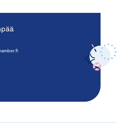
npää
amber.fi