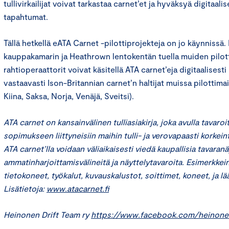
tullivirkailijat voivat tarkastaa carnet’et ja hyväksyä digitaalis
tapahtumat.
Tällä hetkellä eATA Carnet -pilottiprojekteja on jo käynnissä
kauppakamarin ja Heathrown lentokentän tuella muiden pilot
rahtioperaattorit voivat käsitellä ATA carnet’eja digitaalisesti
vastaavasti Ison-Britannian carnet’n haltijat muissa pilottima
Kiina, Saksa, Norja, Venäjä, Sveitsi).
ATA carnet on kansainvälinen tulliasiakirja, joka avulla tavaro
sopimukseen liittyneisiin maihin tulli- ja verovapaasti korkei
ATA carnet’lla voidaan väliaikaisesti viedä kaupallisia tavaranä
ammatinharjoittamisvälineitä ja näyttelytavaroita. Esimerkkei
tietokoneet, työkalut, kuvauskalustot, soittimet, koneet, ja lää
Lisätietoja:
www.atacarnet.fi
Heinonen Drift Team ry
https://www.facebook.com/heinone