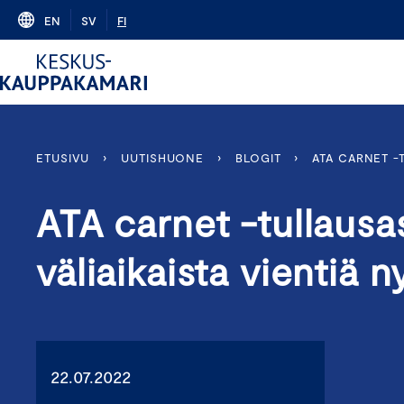
Skip
EN
SV
FI
to
content
ETUSIVU
›
UUTISHUONE
›
BLOGIT
›
ATA CARNET -
ATA carnet -tullausas
väliaikaista vientiä
22.07.2022