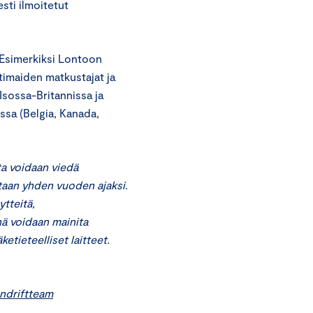
esti ilmoitetut
. Esimerkiksi Lontoon
timaiden matkustajat ja
 Isossa-Britannissa ja
issa (Belgia, Kanada,
ita voidaan viedä
ntaan yhden vuoden ajaksi.
ytteitä,
nä voidaan mainita
ketieteelliset laitteet.
ndriftteam