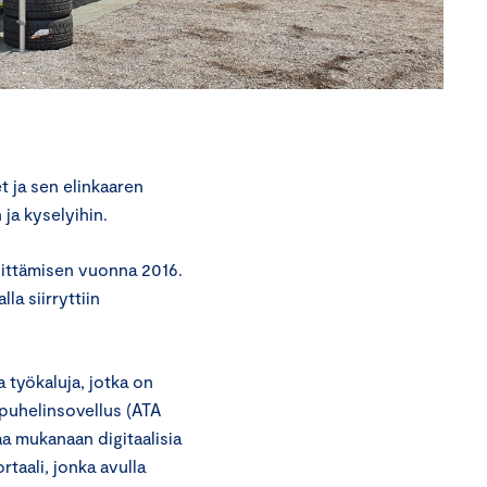
t ja sen elinkaaren
 ja kyselyihin.
hittämisen vuonna 2016.
la siirryttiin
ia työkaluja, jotka on
ypuhelinsovellus (ATA
taa mukanaan digitaalisia
rtaali, jonka avulla