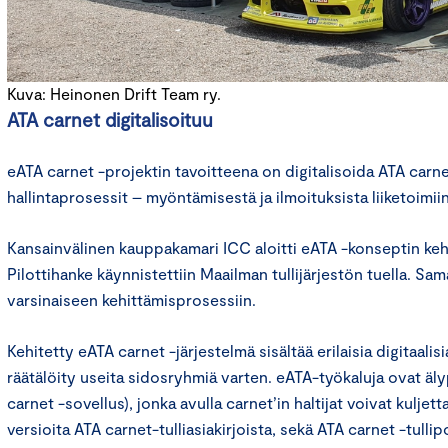
Kuva: Heinonen Drift Team ry.
ATA carnet digitalisoituu
eATA carnet -projektin tavoitteena on digitalisoida ATA carne
hallintaprosessit – myöntämisestä ja ilmoituksista liiketoimiin
Kansainvälinen kauppakamari ICC aloitti eATA -konseptin ke
Pilottihanke käynnistettiin Maailman tullijärjestön tuella. Samal
varsinaiseen kehittämisprosessiin.
Kehitetty eATA carnet -järjestelmä sisältää erilaisia ​​digitaalis
räätälöity useita sidosryhmiä varten. eATA-työkaluja ovat äl
carnet -sovellus), jonka avulla carnet’in haltijat voivat kuljet
versioita ATA carnet-tulliasiakirjoista, sekä ATA carnet -tullipo