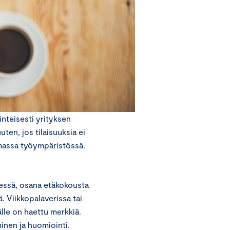
inteisesti yrityksen
en, jos tilaisuuksia ei
omassa työympäristössä.
kessä, osana etäkokousta
. Viikkopalaverissa tai
älle on haettu merkkiä.
inen ja huomiointi.