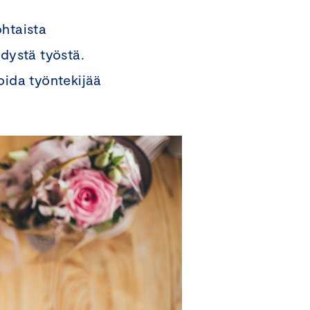
ohtaista
hdystä työstä.
oida työntekijää