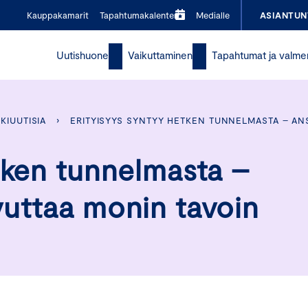
Kauppakamarit
Tapahtumakalenteri
Medialle
ASIANTUN
Uutishuone
Vaikuttaminen
Tapahtumat ja valme
KIUUTISIA
›
ERITYISYYS SYNTYY HETKEN TUNNELMASTA – AN
tken tunnelmasta –
vuttaa monin tavoin