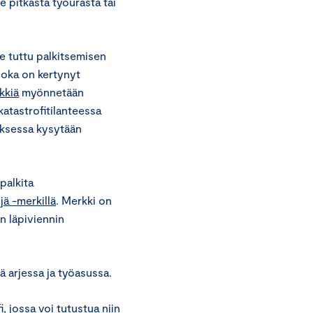
 pitkästä työurasta tai
e tuttu palkitsemisen
joka on kertynyt
kkiä
myönnetään
katastrofitilanteessa
muksessa kysytään
palkita
ä -merkillä
. Merkki on
n läpiviennin
 arjessa ja työasussa.
i
, jossa voi tutustua niin