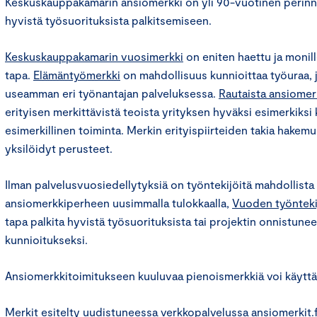
Keskuskauppakamarin ansiomerkki on yli 90-vuotinen perinne
hyvistä työsuorituksista palkitsemiseen.
Keskuskauppakamarin vuosimerkki
on eniten haettu ja monill
tapa.
Elämäntyömerkki
on mahdollisuus kunnioittaa työuraa, 
useamman eri työnantajan palveluksessa.
Rautaista ansiomer
erityisen merkittävistä teoista yrityksen hyväksi esimerkiksi 
esimerkillinen toiminta. Merkin erityispiirteiden takia hake
yksilöidyt perusteet.
Ilman palvelusvuosiedellytyksiä on työntekijöitä mahdollista 
ansiomerkkiperheen uusimmalla tulokkaalla,
Vuoden työntekij
tapa palkita hyvistä työsuorituksista tai projektin onnistunee
kunnioitukseksi.
Ansiomerkkitoimitukseen kuuluvaa pienoismerkkiä voi käyttää
Merkit esitelty uudistuneessa verkkopalvelussa
ansiomerkit.f