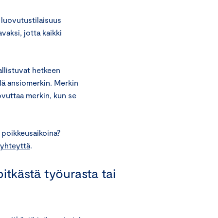
luovutustilaisuus
aksi, jotta kaikki
allistuvat hetkeen
llä ansiomerkin. Merkin
uovuttaa merkin, kun se
 poikkeusaikoina?
yhteyttä
.
itkästä työurasta tai