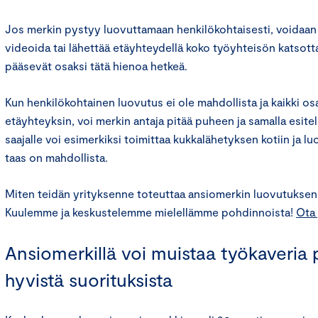
Jos merkin pystyy luovuttamaan henkilökohtaisesti, voidaan 
videoida tai lähettää etäyhteydellä koko työyhteisön katsottav
pääsevät osaksi tätä hienoa hetkeä.
Kun henkilökohtainen luovutus ei ole mahdollista ja kaikki os
etäyhteyksin, voi merkin antaja pitää puheen ja samalla esite
saajalle voi esimerkiksi toimittaa kukkalähetyksen kotiin ja l
taas on mahdollista.
Miten teidän yrityksenne toteuttaa ansiomerkin luovutuksen
Kuulemme ja keskustelemme mielellämme pohdinnoista!
Ota 
Ansiomerkillä voi muistaa työkaveria p
hyvistä suorituksista