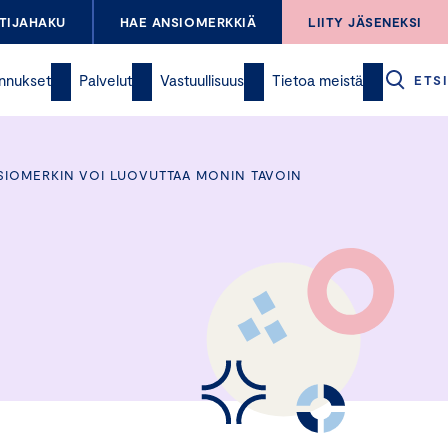
TIJAHAKU
HAE ANSIOMERKKIÄ
LIITY JÄSENEKSI
nnukset
Palvelut
Vastuullisuus
Tietoa meistä
ETSI
SIOMERKIN VOI LUOVUTTAA MONIN TAVOIN