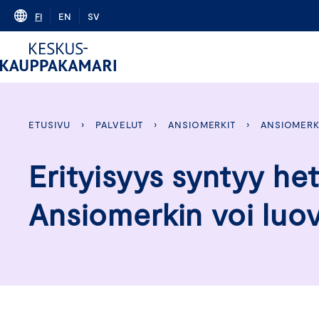
Skip
FI
EN
SV
to
content
ETUSIVU
›
PALVELUT
›
ANSIOMERKIT
›
ANSIOMERK
Erityisyys syntyy he
Ansiomerkin voi luo