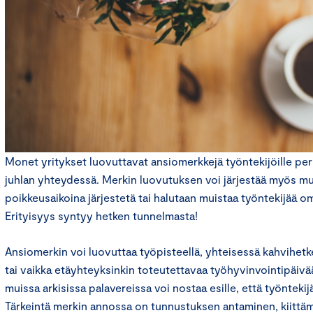
Monet yritykset luovuttavat ansiomerkkejä työntekijöille per
juhlan yhteydessä. Merkin luovutuksen voi järjestää myös muut
poikkeusaikoina järjestetä tai halutaan muistaa työntekijää 
Erityisyys syntyy hetken tunnelmasta!
Ansiomerkin voi luovuttaa työpisteellä, yhteisessä kahvihet
tai vaikka etäyhteyksinkin toteutettavaa työhyvinvointipäivää
muissa arkisissa palavereissa voi nostaa esille, että työntekij
Tärkeintä merkin annossa on tunnustuksen antaminen, kiittäm