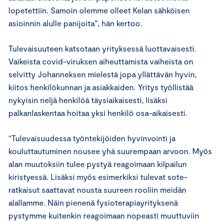
lopetettiin. Samoin olemme olleet Kelan sähköisen
asioinnin alulle panijoita”, hän kertoo.
Tulevaisuuteen katsotaan yrityksessä luottavaisesti.
Vaikeista covid-viruksen aiheuttamista vaiheista on
selvitty Johanneksen mielestä jopa yllättävän hyvin,
kiitos henkilökunnan ja asiakkaiden. Yritys työllistää
nykyisin neljä henkilöä täysiaikaisesti, lisäksi
palkanlaskentaa hoitaa yksi henkilö osa-aikaisesti.
“Tulevaisuudessa työntekijöiden hyvinvointi ja
kouluttautuminen nousee yhä suurempaan arvoon. Myös
alan muutoksiin tulee pystyä reagoimaan kilpailun
kiristyessä. Lisäksi myös esimerkiksi tulevat sote-
ratkaisut saattavat nousta suureen rooliin meidän
alallamme. Näin pienenä fysioterapiayrityksenä
pystymme kuitenkin reagoimaan nopeasti muuttuviin