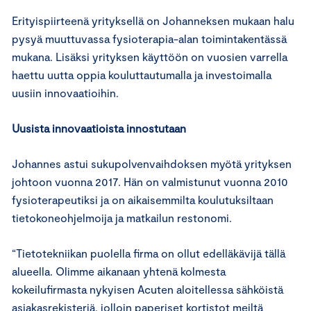
Erityispiirteenä yrityksellä on Johanneksen mukaan halu
pysyä muuttuvassa fysioterapia-alan toimintakentässä
mukana. Lisäksi yrityksen käyttöön on vuosien varrella
haettu uutta oppia kouluttautumalla ja investoimalla
uusiin innovaatioihin.
Uusista innovaatioista innostutaan
Johannes astui sukupolvenvaihdoksen myötä yrityksen
johtoon vuonna 2017. Hän on valmistunut vuonna 2010
fysioterapeutiksi ja on aikaisemmilta koulutuksiltaan
tietokoneohjelmoija ja matkailun restonomi.
“Tietotekniikan puolella firma on ollut edelläkävijä tällä
alueella. Olimme aikanaan yhtenä kolmesta
kokeilufirmasta nykyisen Acuten aloitellessa sähköistä
asiakasrekisteriä, jolloin paperiset kortistot meiltä