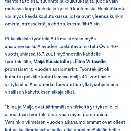
tilanteita töissä, suunnitella koulutuksia tai juoda vain
rauhassa kuppi kahvia ja kysellä kuulumisia. Henkilökunta
voi myös käydä koulutuksissa, jotka ovat yleensä kunkin
omista intresseistä ja ehdotuksesta lähtöisin.
Pitkäaikaisia työntekijöitä muistetaan myös
ansiomerkeillä. Alavuden Lääkintävoimistelu Oy:n 40-
vuotisjuhlassa 16.7.2021 myönnettiin kahdelle
työntekijälle,
Maija Kuusistolle
ja
Elina Viitaselle
,
pronssiset 10 vuoden ansiomerkit. Työntekijät oli
kutsuttu paikalle kohottamaan malja 40-vuotiaalle
yritykselle. Ansiomerkit luovutettiin yllätysohjelmana
virallisen kahvituksen alkajaisiksi.
“Elina ja Maija ovat äärimmäisen tärkeitä yritykselle, ei
ainoastaan työntekijöinä, vaan myös persoonina.
Varsinkin viimeisen vuoden aikana molemmat ovat olleet
kultaa kalliimpia yritykselle, eikä vuosi myöskään heille