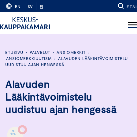
Skip
EN
SV
FI
ETSI
to
content
ETUSIVU
›
PALVELUT
›
ANSIOMERKIT
›
ANSIOMERKKIUUTISIA
›
ALAVUDEN LÄÄKINTÄVOIMISTELU
UUDISTUU AJAN HENGESSÄ
Alavuden
Lääkintävoimistelu
uudistuu ajan hengessä