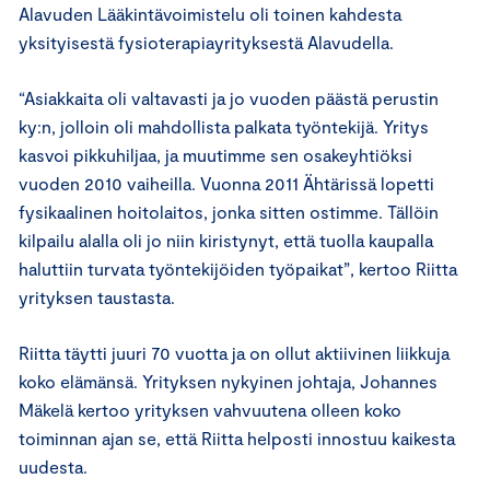
Alavuden Lääkintävoimistelu oli toinen kahdesta
yksityisestä fysioterapiayrityksestä Alavudella.
“Asiakkaita oli valtavasti ja jo vuoden päästä perustin
ky:n, jolloin oli mahdollista palkata työntekijä. Yritys
kasvoi pikkuhiljaa, ja muutimme sen osakeyhtiöksi
vuoden 2010 vaiheilla. Vuonna 2011 Ähtärissä lopetti
fysikaalinen hoitolaitos, jonka sitten ostimme. Tällöin
kilpailu alalla oli jo niin kiristynyt, että tuolla kaupalla
haluttiin turvata työntekijöiden työpaikat”, kertoo Riitta
yrityksen taustasta.
Riitta täytti juuri 70 vuotta ja on ollut aktiivinen liikkuja
koko elämänsä. Yrityksen nykyinen johtaja, Johannes
Mäkelä kertoo yrityksen vahvuutena olleen koko
toiminnan ajan se, että Riitta helposti innostuu kaikesta
uudesta.