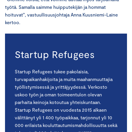
työtä. Samalla saimme huipputekijän ja hommat
hoituvat”, vastuullisuusjohtaja Anna Kuusniemi-Laine
kertoo.
Startup Refugees
Startup Refugees tukee pakolaisia,
turvapaikanhakijoita ja muita maahanmuuttajia
työllistymisessä ja yrittä­jyydessä. Verkosto
uskoo työn ja oman toimeentulon olevan
parhaita keinoja kotoutua yhteiskuntaan.
Startup Refugees on vuodesta 2015 alkaen
välittänyt yli 1 400 työpaikkaa, tarjonnut yli 10
000 erilaista kouluttautu­mismahdollisuutta sekä