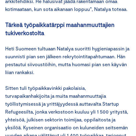
arkkitehdiksi. He halusivat jäädä rakentamaan omaa
kotimaataan, kun sota aikanaan loppuu”, Natalya toteaa.
Tärkeä työpaikkatärppi maahanmuuttajien
tukiverkostolta
Heti Suomeen tultuaan Natalya suoritti hygieniapassin ja
suunnisti pian sen jälkeen rekrytointitapahtumaan. Hän
pestautui siivoustöihin, mutta huomasi pian sen käyvän
liian rankaksi.
Sitten tuli työpaikkavinkki pakolaisia,
turvapaikanhakijoita ja muita maahanmuuttajia
työllistymisessä ja yrittäjyydessä auttavalta Startup
Refugeesilta, jonka verkostoon kuuluu yli 1 500 yritystä,
yhteisöä, julkisen sektorin toimijaa, oppilaitosta ja
yksilöä. Kyseinen organisaatio on kuluneiden seitsemän
vuoden aikana välittänyt yli 1 400 työpaikkaa, tarjonnut