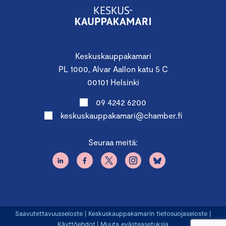
Keskuskauppakamari
PL 1000, Alvar Aallon katu 5 C
00101 Helsinki
09 4242 6200
keskuskauppakamari@chamber.fi
Seuraa meitä:
Saavutettavuusseloste
|
Keskuskauppakamarin tietosuojaseloste
|
Käyttöehdot
|
Muuta evästeasetuksia