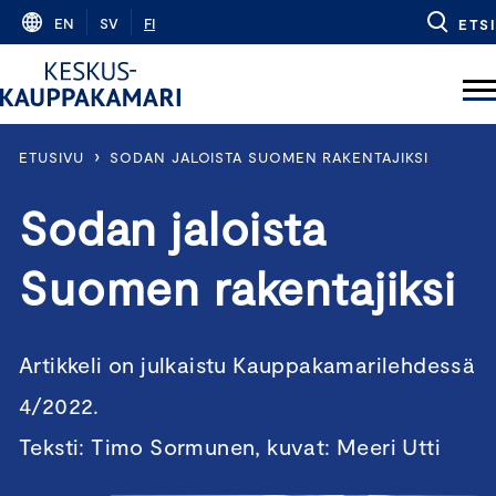
Skip
EN
SV
FI
ETSI
to
content
›
ETUSIVU
SODAN JALOISTA SUOMEN RAKENTAJIKSI
Sodan jaloista
Suomen rakentajiksi
Artikkeli on julkaistu Kauppakamarilehdessä
4/2022.
Teksti: Timo Sormunen, kuvat: Meeri Utti