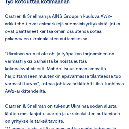
Työ kotouttaa kotimaahan
Castren & Snellman ja AINS Groupiin kuuluva AW2-
arkkitehdit ovat esimerkkejä suomalaisyrityksistä, jotka
ovat päättäneet kantaa oman osuutensa sotaa
pakenevien ukrainalaisten auttamisessa.
”Ukrainan sota ei ole ohi ja työpaikan tarjoaminen on
varmasti yksi parhaista keinoista auttaa
kokonaisvaltaisesti. Mahdollisuus oman ammatin
harjoittamiseen muutenkin epävarmassa tilanteessa tuo
varmasti turvaa”, toteaa johtava arkkitehti Liisa Tuohimaa
AW2-arkkitehdeiltä.
Castrén & Snellman on tukenut Ukrainaa sodan alusta
lähtien mm. lahjoitusvaroin ja ukrainalaisten auttaminen
on yritykselle tärkeä tavoite.
”Olemme iloisia, että voimme auttaa myös tarjoamalla