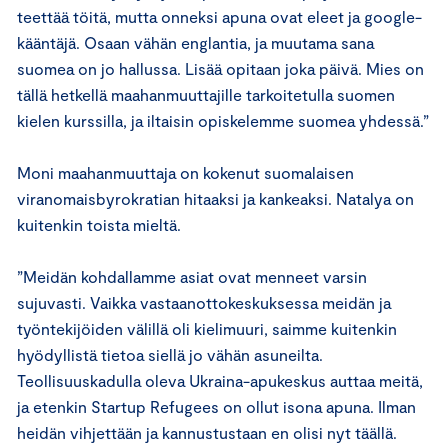
teettää töitä, mutta onneksi apuna ovat eleet ja google-
kääntäjä. Osaan vähän englantia, ja muutama sana
suomea on jo hallussa. Lisää opitaan joka päivä. Mies on
tällä hetkellä maahanmuuttajille tarkoitetulla suomen
kielen kurssilla, ja iltaisin opiskelemme suomea yhdessä.”
Moni maahanmuuttaja on kokenut suomalaisen
viranomaisbyrokratian hitaaksi ja kankeaksi. Natalya on
kuitenkin toista mieltä.
”Meidän kohdallamme asiat ovat menneet varsin
sujuvasti. Vaikka vastaanottokeskuksessa meidän ja
työntekijöiden välillä oli kielimuuri, saimme kuitenkin
hyödyllistä tietoa siellä jo vähän asuneilta.
Teollisuuskadulla oleva Ukraina-apukeskus auttaa meitä,
ja etenkin Startup Refugees on ollut isona apuna. Ilman
heidän vihjettään ja kannustustaan en olisi nyt täällä.