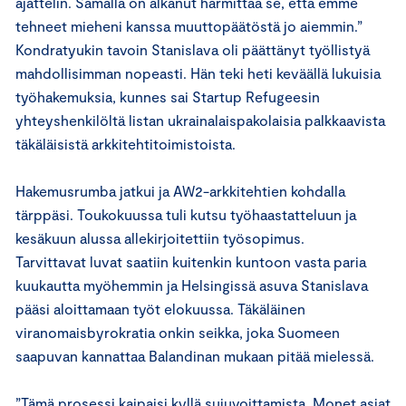
ajattelin. Samalla on alkanut harmittaa se, että emme
tehneet mieheni kanssa muuttopäätöstä jo aiemmin.”
Kondratyukin tavoin Stanislava oli päättänyt työllistyä
mahdollisimman nopeasti. Hän teki heti keväällä lukuisia
työhakemuksia, kunnes sai Startup Refugeesin
yhteyshenkilöltä listan ukrainalaispakolaisia palkkaavista
täkäläisistä arkkitehtitoimistoista.
Hakemusrumba jatkui ja AW2-arkkitehtien kohdalla
tärppäsi. Toukokuussa tuli kutsu työhaastatteluun ja
kesäkuun alussa allekirjoitettiin työsopimus.
Tarvittavat luvat saatiin kuitenkin kuntoon vasta paria
kuukautta myöhemmin ja Helsingissä asuva Stanislava
pääsi aloittamaan työt elokuussa. Täkäläinen
viranomaisbyrokratia onkin seikka, joka Suomeen
saapuvan kannattaa Balandinan mukaan pitää mielessä.
”Tämä prosessi kaipaisi kyllä sujuvoittamista. Monet asiat