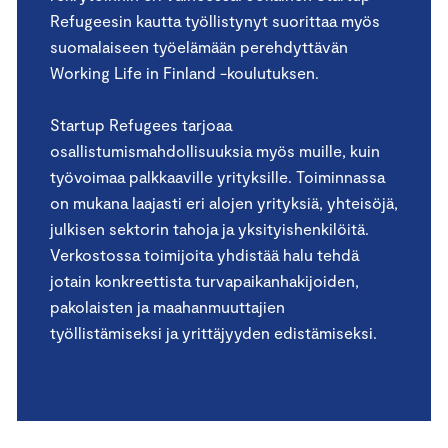
Refugeesin kautta työllistynyt suorittaa myös
suomalaiseen työelämään perehdyttä­vän
Working Life in Finland -koulutuksen.
Startup Refugees tarjoaa
osallistumismahdollisuuk­sia myös muille, kuin
työvoimaa palkkaaville yrityksil­le. Toiminnassa
on mukana laajasti eri alojen yrityksiä, yhteisöjä,
julkisen sektorin tahoja ja yksityishenkilöitä.
Verkostossa toimijoita yhdistää halu tehdä
jotain konk­reettista turvapaikanhakijoiden,
pakolaisten ja maahan­muuttajien
työllistämiseksi ja yrittäjyyden edistämiseksi.