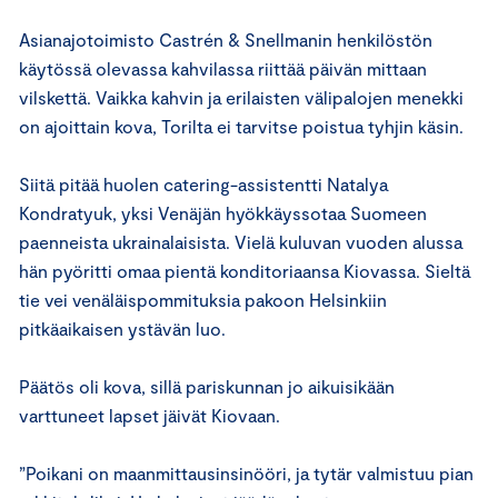
Asianajotoimisto Castrén & Snellmanin henkilöstön
käytössä olevassa kahvilassa riittää päivän mittaan
vilskettä. Vaikka kahvin ja erilaisten välipalojen menekki
on ajoittain kova, Torilta ei tarvitse poistua tyhjin käsin.
Siitä pitää huolen catering-assistentti Natalya
Kondratyuk, yksi Venäjän hyökkäyssotaa Suomeen
paenneista ukrainalaisista. Vielä kuluvan vuoden alussa
hän pyöritti omaa pientä konditoriaansa Kiovassa. Sieltä
tie vei venäläispommituksia pakoon Helsinkiin
pitkäaikaisen ystävän luo.
Päätös oli kova, sillä pariskunnan jo aikuisikään
varttuneet lapset jäivät Kiovaan.
”Poikani on maanmittausinsinööri, ja tytär valmistuu pian