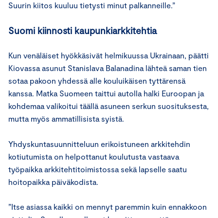
Suurin kiitos kuuluu tietysti minut palkanneille.”
Suomi kiinnosti kaupunkiarkkitehtia
Kun venäläiset hyökkäsivät helmikuussa Ukrainaan, päätti
Kiovassa asunut Stanislava Balanadina lähteä saman tien
sotaa pakoon yhdessä alle kouluikäisen tyttärensä
kanssa. Matka Suomeen taittui autolla halki Euroopan ja
kohdemaa valikoitui täällä asuneen serkun suosituksesta,
mutta myös ammatillisista syistä.
Yhdyskuntasuunnitteluun erikoistuneen arkkitehdin
kotiutumista on helpottanut koulutusta vastaava
työpaikka arkkitehtitoimistossa sekä lapselle saatu
hoitopaikka päiväkodista.
”Itse asiassa kaikki on mennyt paremmin kuin ennakkoon