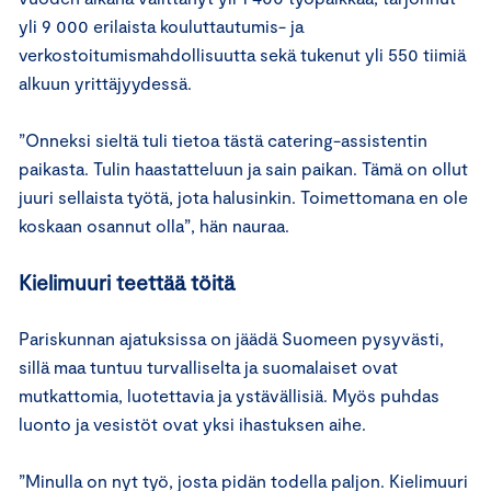
yli 9 000 erilaista kouluttautumis- ja
verkostoitumismahdollisuutta sekä tukenut yli 550 tiimiä
alkuun yrittäjyydessä.
”Onneksi sieltä tuli tietoa tästä catering-assistentin
paikasta. Tulin haastatteluun ja sain paikan. Tämä on ollut
juuri sellaista työtä, jota halusinkin. Toimettomana en ole
koskaan osannut olla”, hän nauraa.
Kielimuuri teettää töitä
Pariskunnan ajatuksissa on jäädä Suomeen pysyvästi,
sillä maa tuntuu turvalliselta ja suomalaiset ovat
mutkattomia, luotettavia ja ystävällisiä. Myös puhdas
luonto ja vesistöt ovat yksi ihastuksen aihe.
”Minulla on nyt työ, josta pidän todella paljon. Kielimuuri