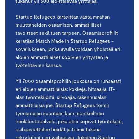
tukenut yli 600 aloittelevaa yrittäjää.
Startup Refugees kartoittaa vasta maahan
muuttanei­den osaamisen, ammatilliset
tavoitteet sekä tuen tar­peen. Osaamisprofiilit
kerätään Match Made in Startup Refugees -
sovellukseen, jonka avulla voidaan yhdistää eri
alojen ammattilaiset sopivien yritysten ja
työtehtä­vien kanssa.
Yli 7000 osaamisprofiilin joukossa on runsaasti
eri alo­jen ammattilaisia: kokkeja, hitsaajia, IT-
alan työnteki­jöitä, siivoajia, rakennusalan
ammattilaisia jne. Startup Refugees toimii
työnantajan suuntaan kuin monikieli­nen
henkilöstöpalvelu, joka etsii sopivat työntekijät,
esi­haastattelee heidät ja toimii tukena
rekrytoinnin eri vai­heessa. Jokainen Startup