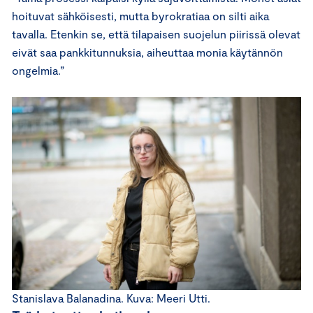
hoituvat sähköisesti, mutta byrokratiaa on silti aika
tavalla. Etenkin se, että tilapaisen suojelun piirissä olevat
eivät saa pankkitunnuksia, aiheuttaa monia käytännön
ongelmia.”
Stanislava Balanadina. Kuva: Meeri Utti.