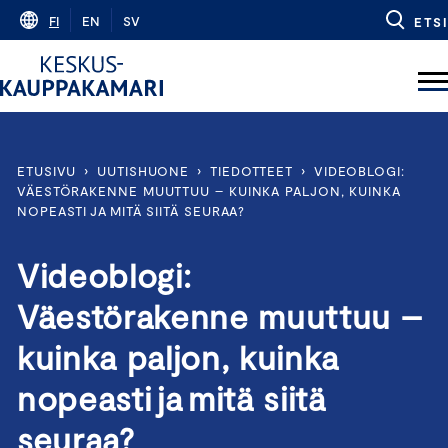
Skip
FI
EN
SV
ETSI
to
content
ETUSIVU
›
UUTISHUONE
›
TIEDOTTEET
›
VIDEOBLOGI:
VÄESTÖRAKENNE MUUTTUU – KUINKA PALJON, KUINKA
NOPEASTI JA MITÄ SIITÄ SEURAA?
Videoblogi:
Väestörakenne muuttuu –
kuinka paljon, kuinka
nopeasti ja mitä siitä
seuraa?