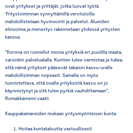
ovat yritykset ja yrittäjät, jotka luovat työtä.
Yritystoiminnan synnyttämillä verotuloilla
mahdollistetaan hyvinvointi ja palvelut. Alueiden
elinvoima ja menestys rakennetaan yhdessä yritysten
kanssa.
”Korona on runnellut monia yrityksiä eri puolilla maata,
varsinkin palvelualalla. Kuntien tulee varmistaa ja tukea,
että nämä yritykset pääsevät takaisin kasvu-uralle
mahdollisimman nopeasti. Samalla on myös
tunnistettava, että osalla yrityksistä kasvu on jo
käynnistynyt ja sitä tulee pyrkiä vauhdittamaan”,
Romakkaniemi vaatii.
Kauppakamareiden mukaan yritysmyönteisen kunta:
Hoitaa kuntataloutta vastuullisesti