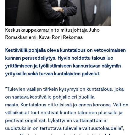
Keskuskauppakamarin toimitusjohtaja Juho
Romakkaniemi. Kuva: Roni Rekomaa
Kestävällä pohjalla oleva kuntatalous on vetovoimaisen
kunnan perusedellytys. Hyvin hoidettu talous luo
yrittämiseen ja työllistämiseen kannustavan näkymän
yrityksille sekä turvaa kuntalaisten palvelut.
”Tulevien vaalien tärkein kysymys on kuntatalous, joka
on saatava kestävälle pohjalle eri puolilla
maata. Kuntatalous oli kriisissä jo ennen koronaa. Valtion
väliaikaiset tuet nostivat kuntien talouden plussalle ja
peittivät ongelmat. Lykättyihin välttämättömiin
uudistuksiin on tartuttava tulevalla valtuustokaudella”,