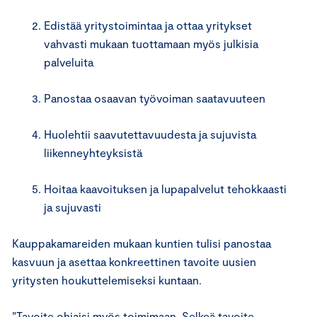
Edistää yritystoimintaa ja ottaa yritykset
vahvasti mukaan tuottamaan myös julkisia
palveluita
Panostaa osaavan työvoiman saatavuuteen
Huolehtii saavutettavuudesta ja sujuvista
liikenneyhteyksistä
Hoitaa kaavoituksen ja lupapalvelut tehokkaasti
ja sujuvasti
Kauppakamareiden mukaan kuntien tulisi panostaa
kasvuun ja asettaa konkreettinen tavoite uusien
yritysten houkuttelemiseksi kuntaan.
”Tavoite ohjaisi myös toimimaan. Selkeä tavoite