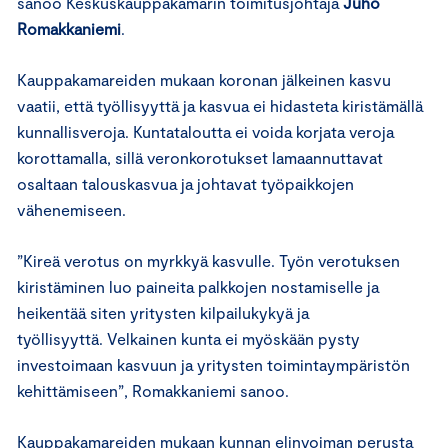
sanoo Keskuskauppakamarin toimitusjohtaja
Juho
Romakkaniemi
.
Kauppakamareiden mukaan koronan jälkeinen kasvu
vaatii, että työllisyyttä ja kasvua ei hidasteta kiristämällä
kunnallisveroja. Kuntataloutta ei voida korjata veroja
korottamalla, sillä veronkorotukset lamaannuttavat
osaltaan talouskasvua ja johtavat työpaikkojen
vähenemiseen.
”Kireä verotus on myrkkyä kasvulle. Työn verotuksen
kiristäminen luo paineita palkkojen nostamiselle ja
heikentää siten yritysten kilpailukykyä ja
työllisyyttä. Velkainen kunta ei myöskään pysty
investoimaan kasvuun ja yritysten toimintaympäristön
kehittämiseen”, Romakkaniemi sanoo.
Kauppakamareiden mukaan kunnan elinvoiman perusta