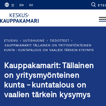
Skip
FI
EN
SV
ETSI
to
content
ETUSIVU
›
UUTISHUONE
›
TIEDOTTEET
›
KAUPPAKAMARIT: TÄLLAINEN ON YRITYSMYÖNTEINEN
KUNTA - KUNTATALOUS ON VAALIEN TÄRKEIN KYSYMYS
Kauppakamarit: Tällainen
on yritysmyönteinen
kunta - kuntatalous on
vaalien tärkein kysymys