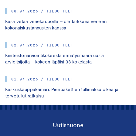
08.07.2026 / TIEDOTTEET
Kesä vetää venekaupoille – ole tarkkana veneen
kokonaiskustannusten kanssa
02.07.2026 / TIEDOTTEET
Kiinteistönarviointikokeesta ennätysmäärä uusia
arvioitsijoita – kokeen läpäisi 38 kokelasta
01.07.2026 / TIEDOTTEET
Keskuskauppakamari: Pienpakettien tullimaksu oikea ja
tervetullut ratkaisu
Uutishuone