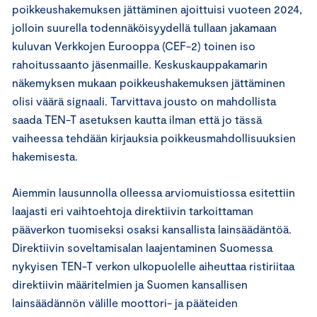
poikkeushakemuksen jättäminen ajoittuisi vuoteen 2024,
jolloin suurella todennäköisyydellä tullaan jakamaan
kuluvan Verkkojen Eurooppa (CEF-2) toinen iso
rahoitussaanto jäsenmaille. Keskuskauppakamarin
näkemyksen mukaan poikkeushakemuksen jättäminen
olisi väärä signaali. Tarvittava jousto on mahdollista
saada TEN-T asetuksen kautta ilman että jo tässä
vaiheessa tehdään kirjauksia poikkeusmahdollisuuksien
hakemisesta.
Aiemmin lausunnolla olleessa arviomuistiossa esitettiin
laajasti eri vaihtoehtoja direktiivin tarkoittaman
pääverkon tuomiseksi osaksi kansallista lainsäädäntöä.
Direktiivin soveltamisalan laajentaminen Suomessa
nykyisen TEN-T verkon ulkopuolelle aiheuttaa ristiriitaa
direktiivin määritelmien ja Suomen kansallisen
lainsäädännön välille moottori- ja pääteiden