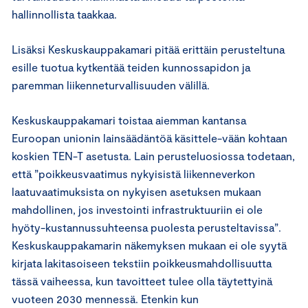
hallinnollista taakkaa.
Lisäksi Keskuskauppakamari pitää erittäin perusteltuna
esille tuotua kytkentää teiden kunnossapidon ja
paremman liikenneturvallisuuden välillä.
Keskuskauppakamari toistaa aiemman kantansa
Euroopan unionin lainsäädäntöä käsittele-vään kohtaan
koskien TEN-T asetusta. Lain perusteluosiossa todetaan,
että ”poikkeusvaatimus nykyisistä liikenneverkon
laatuvaatimuksista on nykyisen asetuksen mukaan
mahdollinen, jos investointi infrastruktuuriin ei ole
hyöty-kustannussuhteensa puolesta perusteltavissa”.
Keskuskauppakamarin näkemyksen mukaan ei ole syytä
kirjata lakitasoiseen tekstiin poikkeusmahdollisuutta
tässä vaiheessa, kun tavoitteet tulee olla täytettyinä
vuoteen 2030 mennessä. Etenkin kun