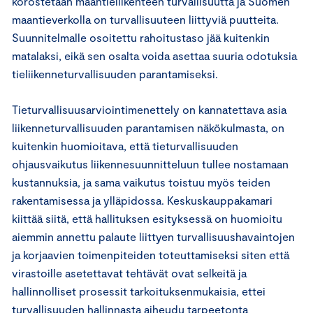
korostetaan maantieliikenteen turvallisuutta ja Suomen
maantieverkolla on turvallisuuteen liittyviä puutteita.
Suunnitelmalle osoitettu rahoitustaso jää kuitenkin
matalaksi, eikä sen osalta voida asettaa suuria odotuksia
tieliikenneturvallisuuden parantamiseksi.
Tieturvallisuusarviointimenettely on kannatettava asia
liikenneturvallisuuden parantamisen näkökulmasta, on
kuitenkin huomioitava, että tieturvallisuuden
ohjausvaikutus liikennesuunnitteluun tullee nostamaan
kustannuksia, ja sama vaikutus toistuu myös teiden
rakentamisessa ja ylläpidossa. Keskuskauppakamari
kiittää siitä, että hallituksen esityksessä on huomioitu
aiemmin annettu palaute liittyen turvallisuushavaintojen
ja korjaavien toimenpiteiden toteuttamiseksi siten että
virastoille asetettavat tehtävät ovat selkeitä ja
hallinnolliset prosessit tarkoituksenmukaisia, ettei
turvallisuuden hallinnasta aiheudu tarpeetonta