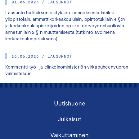
01.06.2026 / LAUSUNNOT
Lausunto hallituksen esityksen luonnoksesta laeiksi
yliopistolain, ammattikorkeakoululain, opintotukilain 4 §:n
ja korkeakouluopiskelijoiden opiskeluterveydenhuollosta
annetun lain 2 §:n muuttamisesta (tutkinto avoimena
korkeakouluopetuksena)
26.05.2026 / LAUSUNNOT
Kommentti työ- ja elinkeinoministeriön virkapuheenvuoron
valmisteluun
Uutishuone
Julkaisut
Vaikuttaminen