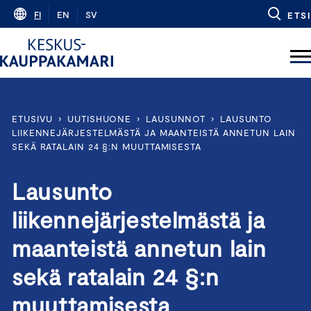
Skip
FI
EN
SV
ETSI
to
content
ETUSIVU
›
UUTISHUONE
›
LAUSUNNOT
›
LAUSUNTO
LIIKENNEJÄRJESTELMÄSTÄ JA MAANTEISTÄ ANNETUN LAIN
SEKÄ RATALAIN 24 §:N MUUTTAMISESTA
Lausunto
liikennejärjestelmästä ja
maanteistä annetun lain
sekä ratalain 24 §:n
muuttamisesta